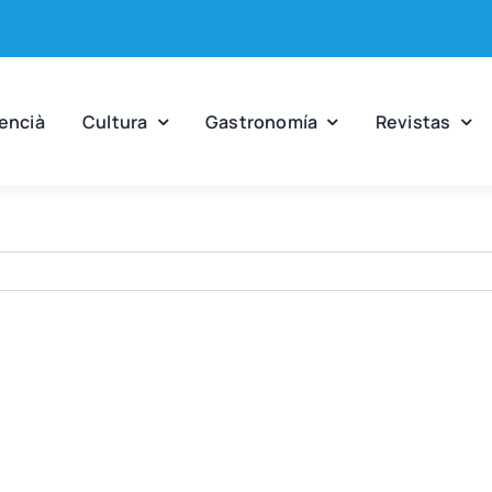
en­cià
Cul­tu­ra
Gas­tro­no­mía
Revis­tas