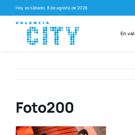
Saltar
Hoy es sába­do, 8 de agos­to de 2026
al
contenido
En val
Foto200