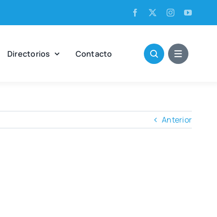
Direc­to­rios
Con­tac­to
Anterior