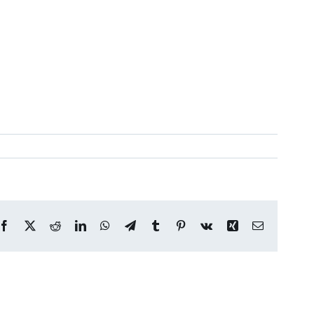
Facebook
X
Reddit
LinkedIn
WhatsApp
Telegram
Tumblr
Pinterest
Vk
Xing
Correo
electrónico