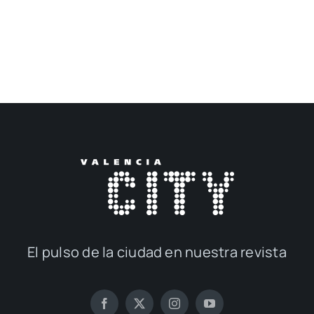
El pul­so de la ciu­dad en nues­tra revis­ta