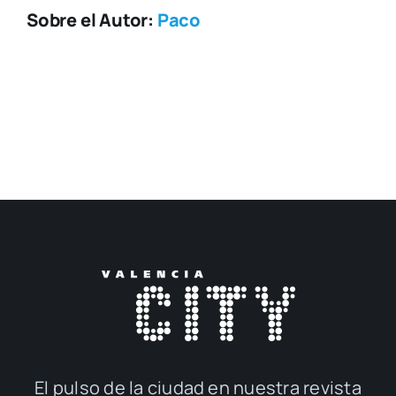
Sobre el Autor:
Paco
El pul­so de la ciu­dad en nues­tra revis­ta