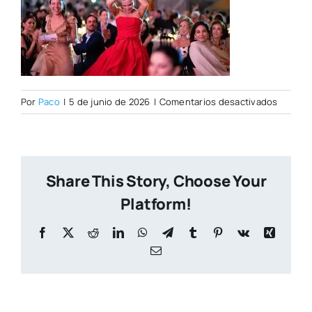
en
Por
Paco
|
5 de junio de 2026
|
Comentarios desactivados
Foto218
Share This Story, Choose Your
Platform!
Facebook
X
Reddit
LinkedIn
WhatsApp
Telegram
Tumblr
Pinterest
Vk
Xing
Correo
electrónico