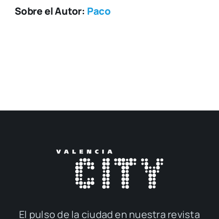
Sobre el Autor:
Paco
El pul­so de la ciu­dad en nues­tra revis­ta