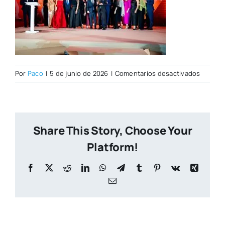
en
Por
Paco
|
5 de junio de 2026
|
Comentarios desactivados
Foto241
Share This Story, Choose Your
Platform!
Facebook
X
Reddit
LinkedIn
WhatsApp
Telegram
Tumblr
Pinterest
Vk
Xing
Correo
electrónico