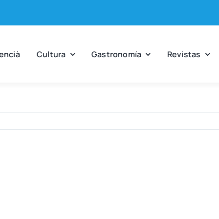
en­cià
Cul­tu­ra
Gas­tro­no­mía
Revis­tas