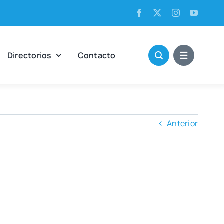
Direc­to­rios
Con­tac­to
Anterior