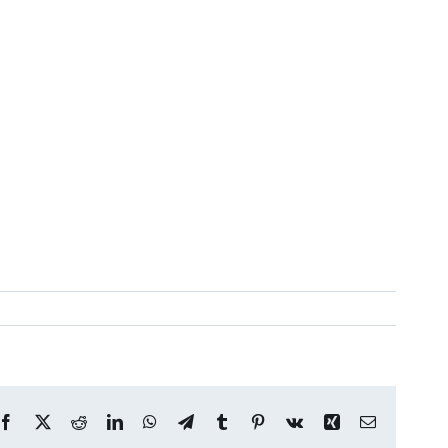
Facebook
X
Reddit
LinkedIn
WhatsApp
Telegram
Tumblr
Pinterest
Vk
Xing
Correo
electrónico