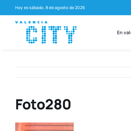
Saltar
Hoy es sába­do, 8 de agos­to de 2026
al
contenido
En val
Foto280