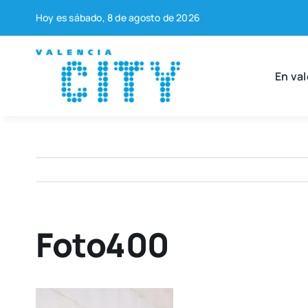
Saltar
Hoy es sába­do, 8 de agos­to de 2026
al
contenido
En val
Foto400