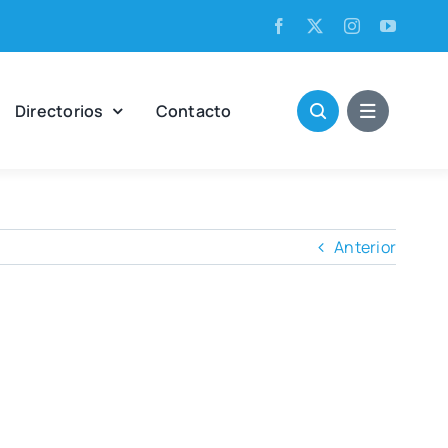
Direc­to­rios
Con­tac­to
Anterior