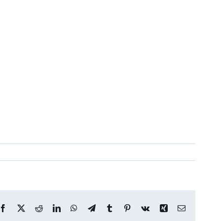
Facebook
X
Reddit
LinkedIn
WhatsApp
Telegram
Tumblr
Pinterest
Vk
Xing
Correo
electrónico