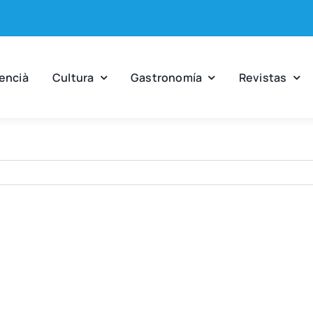
en­cià
Cul­tu­ra
Gas­tro­no­mía
Revis­tas