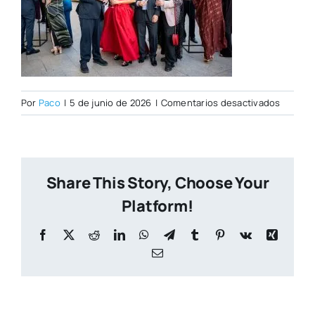
en
Por
Paco
|
5 de junio de 2026
|
Comentarios desactivados
Foto43
Share This Story, Choose Your
Platform!
Facebook
X
Reddit
LinkedIn
WhatsApp
Telegram
Tumblr
Pinterest
Vk
Xing
Correo
electrónico