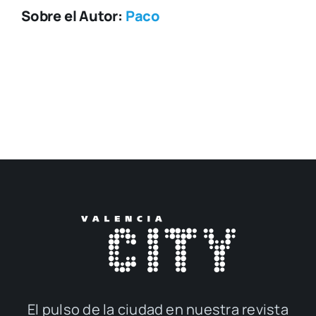
Sobre el Autor:
Paco
El pul­so de la ciu­dad en nues­tra revis­ta