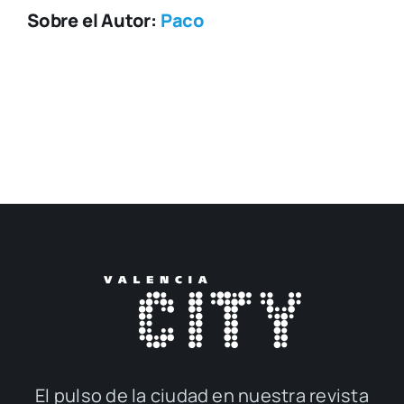
Sobre el Autor:
Paco
El pul­so de la ciu­dad en nues­tra revis­ta