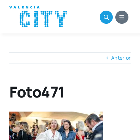
Saltar
al
contenido
Anterior
Foto471