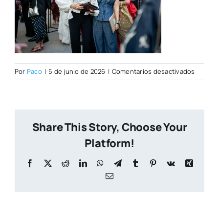
en
Por
Paco
|
5 de junio de 2026
|
Comentarios desactivados
Foto471
Share This Story, Choose Your
Platform!
Facebook
X
Reddit
LinkedIn
WhatsApp
Telegram
Tumblr
Pinterest
Vk
Xing
Correo
electrónico