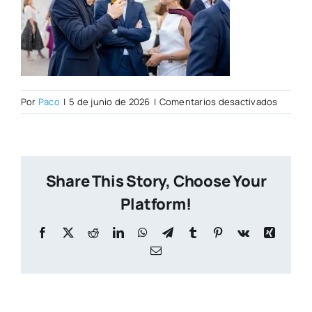
en
Por
Paco
|
5 de junio de 2026
|
Comentarios desactivados
Foto47
Share This Story, Choose Your
Platform!
Facebook
X
Reddit
LinkedIn
WhatsApp
Telegram
Tumblr
Pinterest
Vk
Xing
Correo
electrónico