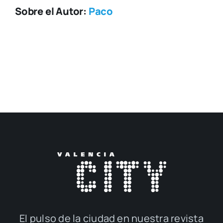
Sobre el Autor:
Paco
El pul­so de la ciu­dad en nues­tra revis­ta