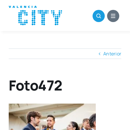
Saltar
al
contenido
Anterior
Foto472