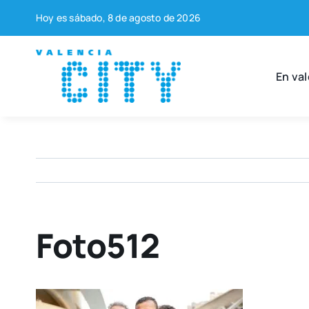
Saltar
Hoy es sába­do, 8 de agos­to de 2026
al
contenido
En val
Foto512