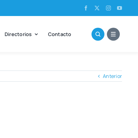
Direc­to­rios
Con­tac­to
Anterior