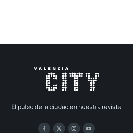
El pul­so de la ciu­dad en nues­tra revis­ta