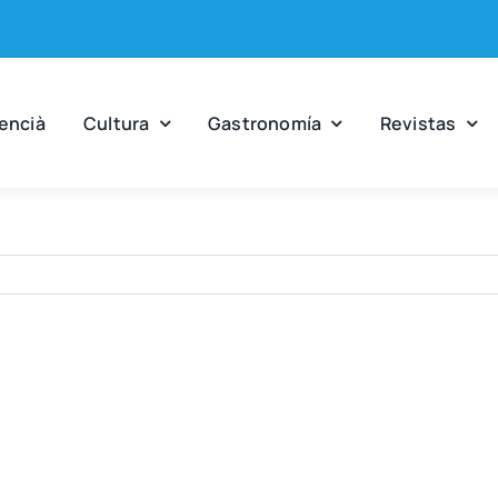
en­cià
Cul­tu­ra
Gas­tro­no­mía
Revis­tas