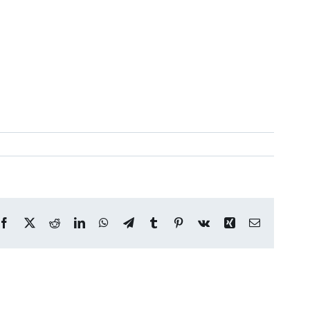
Facebook
X
Reddit
LinkedIn
WhatsApp
Telegram
Tumblr
Pinterest
Vk
Xing
Correo
electrónico