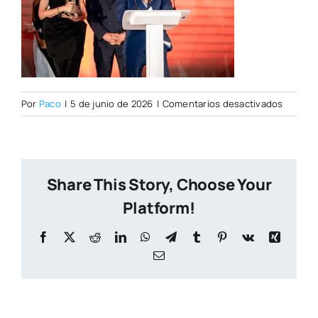
en
Por
Paco
|
5 de junio de 2026
|
Comentarios desactivados
Foto85
Share This Story, Choose Your
Platform!
Facebook
X
Reddit
LinkedIn
WhatsApp
Telegram
Tumblr
Pinterest
Vk
Xing
Correo
electrónico