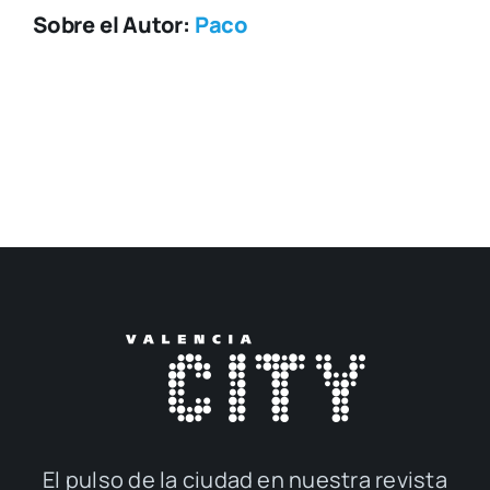
Sobre el Autor:
Paco
El pul­so de la ciu­dad en nues­tra revis­ta