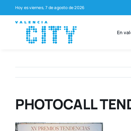
Saltar
Hoy es vier­nes, 7 de agos­to de 2026
al
contenido
En val
PHOTOCALL TEN