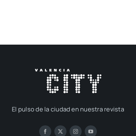
El pul­so de la ciu­dad en nues­tra revis­ta