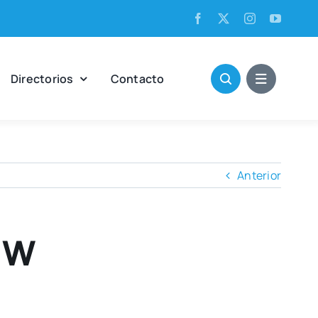
Direc­to­rios
Con­tac­to
Anterior
 W