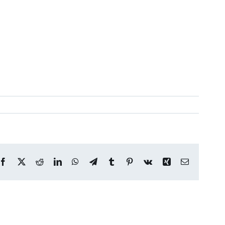
Facebook
X
Reddit
LinkedIn
WhatsApp
Telegram
Tumblr
Pinterest
Vk
Xing
Correo
electrónico