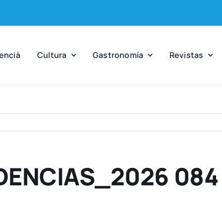
en­cià
Cul­tu­ra
Gas­tro­no­mía
Revis­tas
DENCIAS_2026 084