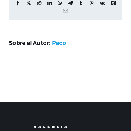
Facebook
X
Reddit
LinkedIn
WhatsApp
Telegram
Tumblr
Pinterest
Vk
Xing
Correo
electrónico
Sobre el Autor:
Paco