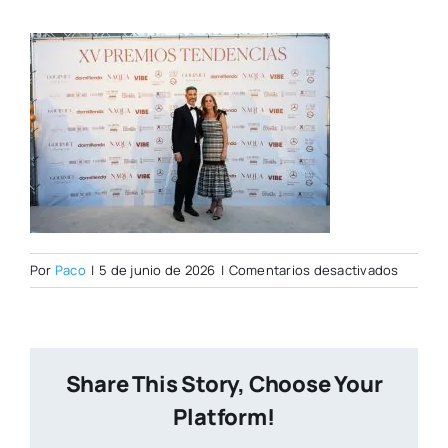
en
Por
Paco
|
5 de junio de 2026
|
Comentarios desactivados
PHOTOC
TENDEN
089
W
Share This Story, Choose Your
Platform!