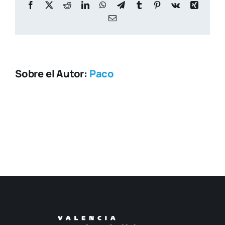
Facebook
X
Reddit
LinkedIn
WhatsApp
Telegram
Tumblr
Pinterest
Vk
Xing
Correo
electrónico
Sobre el Autor:
Paco