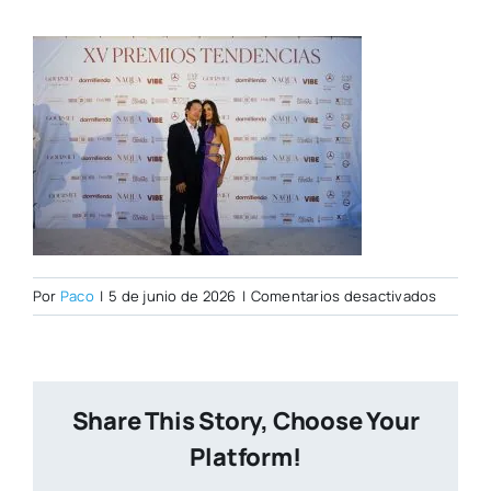
en
Por
Paco
|
5 de junio de 2026
|
Comentarios desactivados
PHOTOC
TENDEN
126
W
Share This Story, Choose Your
Platform!