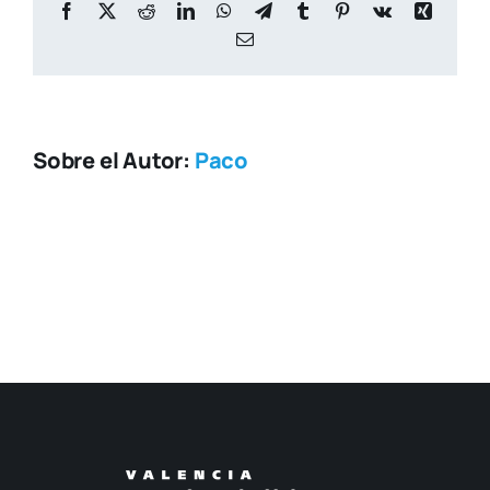
Facebook
X
Reddit
LinkedIn
WhatsApp
Telegram
Tumblr
Pinterest
Vk
Xing
Correo
electrónico
Sobre el Autor:
Paco