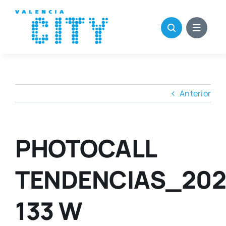
Saltar
al
contenido
Anterior
PHOTOCALL
TENDENCIAS_202
133 W