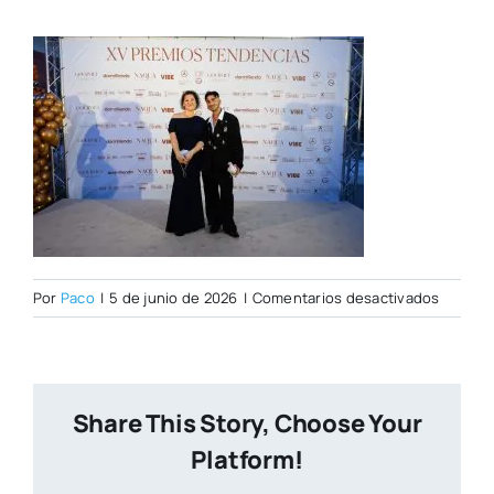
en
Por
Paco
|
5 de junio de 2026
|
Comentarios desactivados
PHOTOC
TENDEN
133
W
Share This Story, Choose Your
Platform!