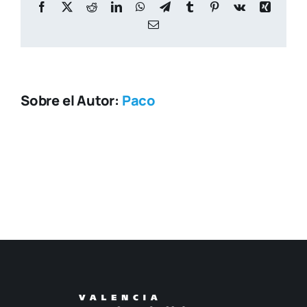
Facebook
X
Reddit
LinkedIn
WhatsApp
Telegram
Tumblr
Pinterest
Vk
Xing
Correo
electrónico
Sobre el Autor:
Paco