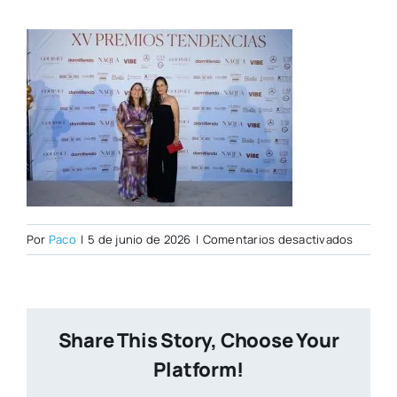
en
Por
Paco
|
5 de junio de 2026
|
Comentarios desactivados
PHOTOC
TENDEN
135
W
Share This Story, Choose Your
Platform!