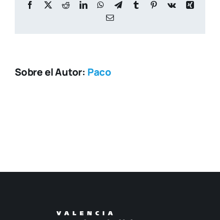
Facebook
X
Reddit
LinkedIn
WhatsApp
Telegram
Tumblr
Pinterest
Vk
Xing
Correo
electrónico
Sobre el Autor:
Paco