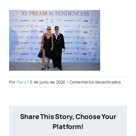
en
Por
Paco
|
5 de junio de 2026
|
Comentarios desactivados
PHOTOC
TENDEN
136
W
Share This Story, Choose Your
Platform!