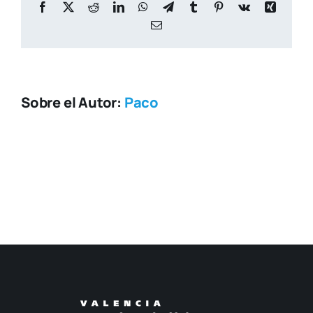
Facebook
X
Reddit
LinkedIn
WhatsApp
Telegram
Tumblr
Pinterest
Vk
Xing
Correo
electrónico
Sobre el Autor:
Paco