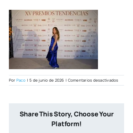
en
Por
Paco
|
5 de junio de 2026
|
Comentarios desactivados
PHOTOC
TENDEN
154
W
Share This Story, Choose Your
Platform!