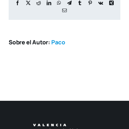
Facebook
X
Reddit
LinkedIn
WhatsApp
Telegram
Tumblr
Pinterest
Vk
Xing
Correo
electrónico
Sobre el Autor:
Paco