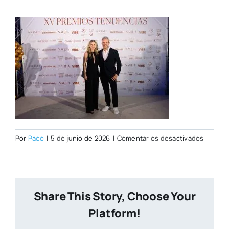
en
Por
Paco
|
5 de junio de 2026
|
Comentarios desactivados
PHOTOC
TENDEN
159
W
Share This Story, Choose Your
Platform!