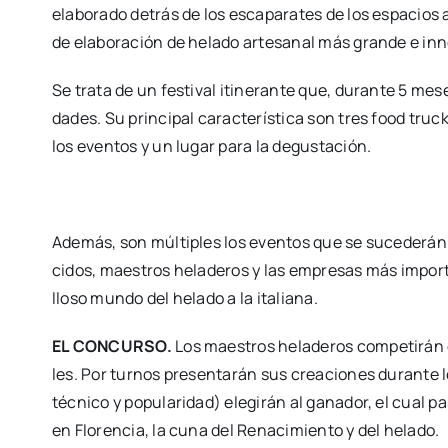
ela­bo­ra­do detrás de los esca­pa­ra­tes de los espa­cios am
de ela­bo­ra­ción de hela­do arte­sa­nal más gran­de e in
Se tra­ta de un fes­ti­val iti­ne­ran­te que, duran­te 5 mes
da­des. Su prin­ci­pal carac­te­rís­ti­ca son tres food tru
los even­tos y un lugar para la degus­ta­ción.
Ade­más, son múl­ti­ples los even­tos que se suce­de­rán 
ci­dos, maes­tros hela­de­ros y las empre­sas más impor­ta
llo­so mun­do del hela­do a la ita­lia­na.
EL CONCURSO.
Los maes­tros hela­de­ros com­pe­ti­rán 
les. Por tur­nos pre­sen­ta­rán sus crea­cio­nes duran­te 
téc­ni­co y popu­la­ri­dad) ele­gi­rán al gana­dor, el cual pa
en Flo­ren­cia, la cuna del Rena­ci­mien­to y del hela­do.