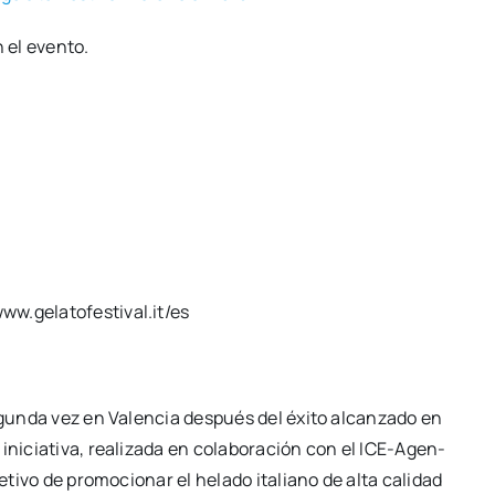
n el even­to.
/www.gelatofestival.it/es
 segun­da vez en Valen­cia des­pués del éxi­to alcan­za­do en
i­cia­ti­va, rea­li­za­da en cola­bo­ra­ción con el ICE-Age­n­­
­ti­vo de pro­mo­cio­nar el hela­do ita­liano de alta cali­dad