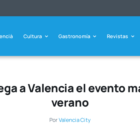
en­cià
Cul­tu­ra
Gas­tro­no­mía
Revis­tas
lega a Valencia el evento 
verano
Por
Valen­cia City