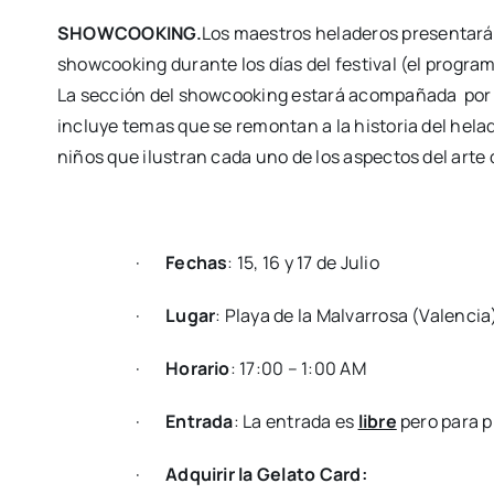
SHOWCOOKING.
Los maes­tros hela­de­ros pre­sen­ta­rá
show­coo­king duran­te los días del fes­ti­val (el pro­gra
La sec­ción del show­coo­king esta­rá acom­pa­ña­da por o
inclu­ye temas que se remon­tan a la his­to­ria del hela­
niños que ilus­tran cada uno de los aspec­tos del arte d
·
Fechas
: 15, 16 y 17 de Julio
·
Lugar
: Pla­ya de la Mal­va­rro­sa (Valen­cia
·
Hora­rio
: 17:00 – 1:00 AM
·
Entra­da
: La entra­da es
libre
pero para pr
·
Adqui­rir la Gela­to Card: