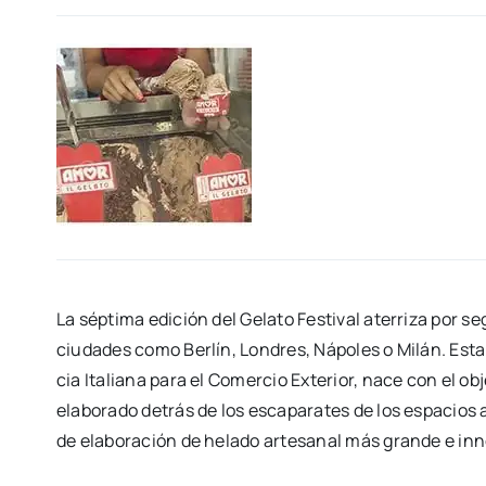
La sép­ti­ma edi­ción del Gela­to Fes­ti­val ate­rri­za por
ciu­da­des como Ber­lín, Lon­dres, Nápo­les o Milán. Esta in
cia Ita­lia­na para el Comer­cio Exte­rior, nace con el obje
ela­bo­ra­do detrás de los esca­pa­ra­tes de los espa­cios am
de ela­bo­ra­ción de hela­do arte­sa­nal más gran­de e in