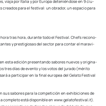
es, via­ja por Ita­lia y por Euro­pa dete­nién­do­se en 9 ciu­
cks crea­dos para el fes­ti­val: un obra­dor, un espa­cio para
hora tras hora, duran­te todo el Fes­ti­val. Chefs reco­no­
n­tes y pres­ti­gio­sas del sec­tor para con­tar el mara­vi­
en esta edi­ción pre­sen­tan­do sabo­res nue­vos y ori­gi­na­
los tres días de even­to y los votos del jura­do (méri­to
sa­rá a par­ti­ci­par en la final euro­pea del Gela­to Fes­ti­val
n sus sabo­res para la com­pe­ti­ción en exhi­bi­cio­nes de
­ma com­ple­to está dis­po­ni­ble en www.gelatofestival.it).