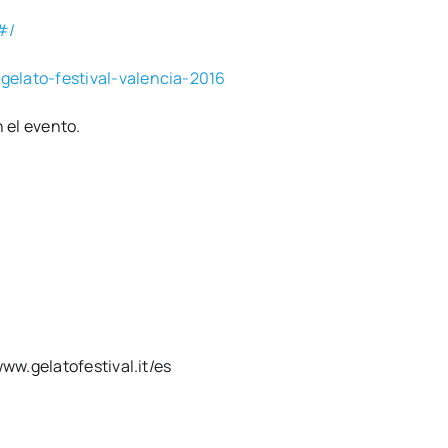
/#/
gelato-festival-valencia-2016
n el even­to.
/www.gelatofestival.it/es