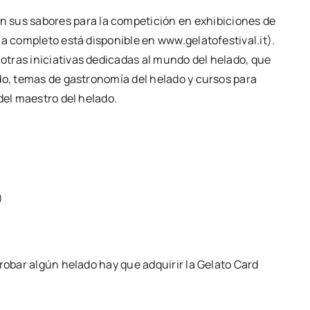
n sus sabo­res para la com­pe­ti­ción en exhi­bi­cio­nes de
­ma com­ple­to está dis­po­ni­ble en www.gelatofestival.it).
tras ini­cia­ti­vas dedi­ca­das al mun­do del hela­do, que
do, temas de gas­tro­no­mía del hela­do y cur­sos para
el maes­tro del hela­do.
)
o­bar algún hela­do hay que adqui­rir la Gela­to Card