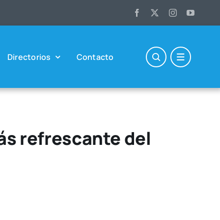
Direc­to­rios
Con­tac­to
más refrescante del