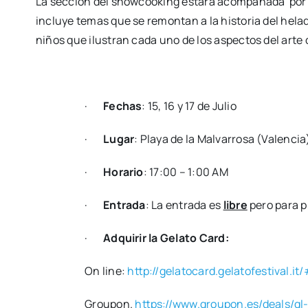
La sec­ción del show­coo­king esta­rá acom­pa­ña­da por o
inclu­ye temas que se remon­tan a la his­to­ria del hela­
niños que ilus­tran cada uno de los aspec­tos del arte d
·
Fechas
: 15, 16 y 17 de Julio
·
Lugar
: Pla­ya de la Mal­va­rro­sa (Valen­cia
·
Hora­rio
: 17:00 – 1:00 AM
·
Entra­da
: La entra­da es
libre
pero para pr
·
Adqui­rir la Gela­to Card:
On line:
http://gelatocard.gelatofestival.it
Grou­pon.
https://www.groupon.es/deals/gl-