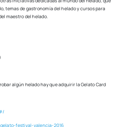
tras ini­cia­ti­vas dedi­ca­das al mun­do del hela­do, que
do, temas de gas­tro­no­mía del hela­do y cur­sos para
el maes­tro del hela­do.
)
o­bar algún hela­do hay que adqui­rir la Gela­to Card
/#/
gelato-festival-valencia-2016