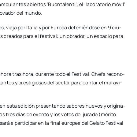
bu­lan­tes abier­tos ‘Buon­ta­len­ti’, el ‘labo­ra­to­rio móvil’
no­va­dor del mun­do.
es, via­ja por Ita­lia y por Euro­pa dete­nién­do­se en 9 ciu­
cks crea­dos para el fes­ti­val: un obra­dor, un espa­cio para
hora tras hora, duran­te todo el Fes­ti­val. Chefs reco­no­
n­tes y pres­ti­gio­sas del sec­tor para con­tar el mara­vi­
en esta edi­ción pre­sen­tan­do sabo­res nue­vos y ori­gi­na­
los tres días de even­to y los votos del jura­do (méri­to
sa­rá a par­ti­ci­par en la final euro­pea del Gela­to Fes­ti­val