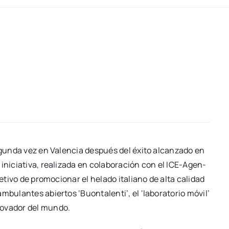
 segun­da vez en Valen­cia des­pués del éxi­to alcan­za­do en
i­cia­ti­va, rea­li­za­da en cola­bo­ra­ción con el ICE-Age­n­­
­ti­vo de pro­mo­cio­nar el hela­do ita­liano de alta cali­dad
bu­lan­tes abier­tos ‘Buon­ta­len­ti’, el ‘labo­ra­to­rio móvil’
no­va­dor del mun­do.