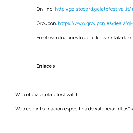
On line:
http://gelatocard.gelatofestival.it
Grou­pon.
https://www.groupon.es/deals/gl-
En el even­to: pues­to de tic­kets ins­ta­la­do e
Enla­ces
Web ofi­cial: gelatofestival.it
Web con infor­ma­ción espe­cí­fi­ca de Valen­cia: http:/