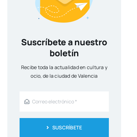
Suscríbete a nuestro
boletín
Reci­be toda la actua­li­dad en cul­tu­ra y
ocio, de la ciu­dad de Valen­cia
SUSCRÍBETE