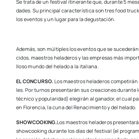
Se tra­ta de un fes­ti­val iti­ne­ran­te que, duran­te 5 mes
da­des. Su prin­ci­pal carac­te­rís­ti­ca son tres food tru
los even­tos y un lugar para la degus­ta­ción.
Ade­más, son múl­ti­ples los even­tos que se suce­de­rán 
ci­dos, maes­tros hela­de­ros y las empre­sas más impor­ta
llo­so mun­do del hela­do a la ita­lia­na.
EL CONCURSO.
Los maes­tros hela­de­ros com­pe­ti­rán 
les. Por tur­nos pre­sen­ta­rán sus crea­cio­nes duran­te 
téc­ni­co y popu­la­ri­dad) ele­gi­rán al gana­dor, el cual pa
en Flo­ren­cia, la cuna del Rena­ci­mien­to y del hela­do.
SHOWCOOKING.
Los maes­tros hela­de­ros pre­sen­ta­rá
show­coo­king duran­te los días del fes­ti­val (el pro­gra