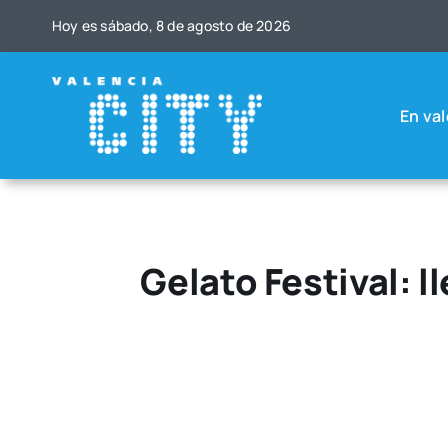
Saltar
Hoy es sába­do, 8 de agos­to de 2026
al
contenido
En val
Gelato Festival: l