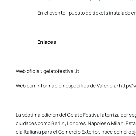
En el even­to: pues­to de tic­kets ins­ta­la­do e
Enla­ces
Web ofi­cial: gelatofestival.it
Web con infor­ma­ción espe­cí­fi­ca de Valen­cia: http:/
La sép­ti­ma edi­ción del Gela­to Fes­ti­val ate­rri­za por
ciu­da­des como Ber­lín, Lon­dres, Nápo­les o Milán. Esta in
cia Ita­lia­na para el Comer­cio Exte­rior, nace con el obje