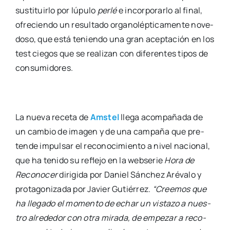
sus­ti­tuir­lo por lúpu­lo
per­lé
e incor­po­rar­lo al final,
ofre­cien­do un resul­ta­do orga­no­lép­ti­ca­men­te nove­
do­so, que está tenien­do una gran acep­ta­ción en los
test cie­gos que se rea­li­zan con dife­ren­tes tipos de
con­su­mi­do­res.
La nue­va rece­ta de
Ams­tel
lle­ga acom­pa­ña­da de
un cam­bio de ima­gen y de una cam­pa­ña que pre­
ten­de impul­sar el reco­no­ci­mien­to a nivel nacio­nal,
que ha teni­do su refle­jo en la web­se­rie
Hora de
Reco­no­cer
diri­gi­da por Daniel Sán­chez Aré­va­lo y
pro­ta­go­ni­za­da por Javier Gutié­rrez.
“Cree­mos que
ha lle­ga­do el momen­to de echar un vis­ta­zo a nues­
tro alre­de­dor con otra mira­da, de empe­zar a reco­