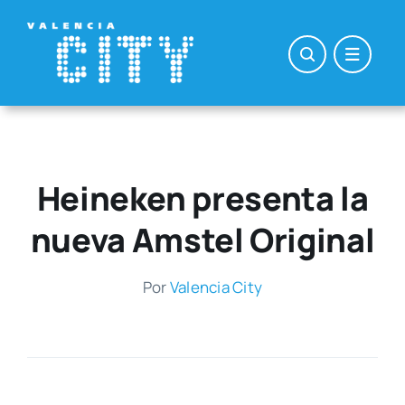
Saltar
al
contenido
Heineken presenta la
nueva Amstel Original
Por
Valen­cia City