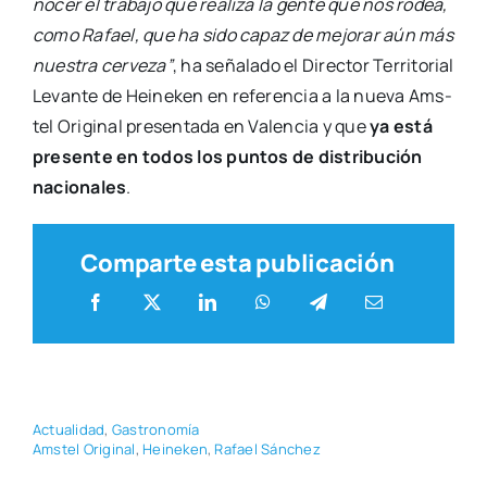
no­cer el tra­ba­jo que rea­li­za la gen­te que nos rodea,
como Rafael, que ha sido capaz de mejo­rar aún más
nues­tra cer­ve­za”
, ha seña­la­do el Direc­tor Terri­to­rial
Levan­te de Hei­ne­ken en refe­ren­cia a la nue­va Ams­
tel Ori­gi­nal pre­sen­ta­da en Valen­cia y que
ya está
pre­sen­te en todos los pun­tos de dis­tri­bu­ción
nacio­na­les
.
Comparte esta publicación
Actua­li­dad
,
Gas­tro­no­mía
Ams­tel Ori­gi­nal
,
Hei­ne­ken
,
Rafael Sán­chez