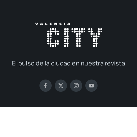
El pul­so de la ciu­dad en nues­tra revis­ta
© 2017 — 2026
Publi­ca­cio­nes M&D
con la cola­bo­ra­ción de