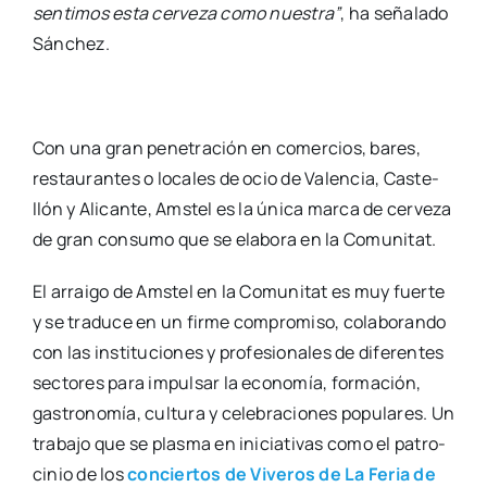
sen­ti­mos esta cer­ve­za como nues­tra”
, ha seña­la­do
Sán­chez.
Con una gran pene­tra­ción en comer­cios, bares,
res­tau­ran­tes o loca­les de ocio de Valen­cia, Cas­te­
llón y Ali­can­te, Ams­tel es la úni­ca mar­ca de cer­ve­za
de gran con­su­mo que se ela­bo­ra en la Comu­ni­tat.
El arrai­go de Ams­tel en la Comu­ni­tat es muy fuer­te
y se tra­du­ce en un fir­me com­pro­mi­so, cola­bo­ran­do
con las ins­ti­tu­cio­nes y pro­fe­sio­na­les de dife­ren­tes
sec­to­res para impul­sar la eco­no­mía, for­ma­ción,
gas­tro­no­mía, cul­tu­ra y cele­bra­cio­nes popu­la­res. Un
tra­ba­jo que se plas­ma en ini­cia­ti­vas como el patro­
ci­nio de los
con­cier­tos de Vive­ros de La Feria de