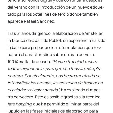
ten­drá su répli­ca digi­tal y que con­ti­nua­rá des­pués
del verano con la intro­duc­ción de un nue­vo eti­que­
ta­do para los bote­lli­nes de ter­cio don­de tam­bién
apa­re­ce Rafael Sán­chez.
Tras 31 años diri­gien­do la ela­bo­ra­ción de Ams­tel en
la fábri­ca de Quart de Poblet, su expe­rien­cia ha sido
la base para pro­po­ner una refor­mu­la­ción que res­
pe­ta­ra el carac­te­rís­ti­co sabor de esta cer­ve­za,
100% mal­ta de ceba­da.
“Hemos tra­ba­ja­do sobre
todo la expe­rien­cia, para que sea toda­vía más pla­
cen­te­ra. Prin­ci­pal­men­te, nos hemos cen­tra­do en
inten­si­fi­car los aro­mas, la sen­sa­ción de fres­cor en
el pala­dar y el color dora­do”
, ha expli­ca­do el maes­
tro cer­ve­ce­ro. Esto es posi­ble gra­cias a la téc­ni­ca
late hop­ping
, que ha per­mi­ti­do eli­mi­nar par­te del
lúpu­lo en las fases ini­cia­les de ela­bo­ra­ción para