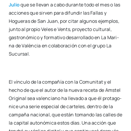
Julio
que se lle­van a cabo duran­te todo el mes o las
accio­nes que sir­ven para difun­dir las Fallas y
Hogue­ras de San Juan, por citar algu­nos ejem­plos,
jun­to al pro­pio Veles e Vents, pro­yec­to cul­tu­ral,
gas­tro­nó­mi­co y for­ma­ti­vo desa­rro­lla­do en La Mari­
na de Valèn­cia en cola­bo­ra­ción con el gru­po La
Sucur­sal.
El víncu­lo de la com­pa­ñía con la Comu­ni­tat y el
hecho de que el autor de la nue­va rece­ta de Ams­tel
Ori­gi­nal sea valen­ciano ha lle­va­do a que él pro­ta­go­
ni­ce una serie espe­cial de car­te­les, den­tro de la
cam­pa­ña nacio­nal, que están toman­do las calles de
la capi­tal auto­nó­mi­ca estos días. Una acción que