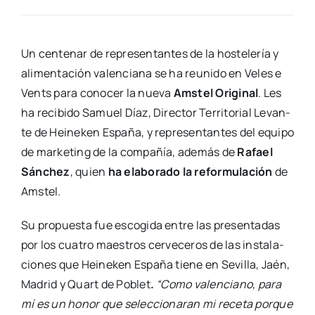
Un cen­te­nar de repre­sen­tan­tes de la hos­te­le­ría y
ali­men­ta­ción valen­cia­na se ha reu­ni­do en Veles e
Vents para cono­cer la nue­va
Ams­tel Ori­gi­nal
. Les
ha reci­bi­do Samuel Díaz, Direc­tor Terri­to­rial Levan­
te de Hei­ne­ken Espa­ña, y repre­sen­tan­tes del equi­po
de mar­ke­ting de la com­pa­ñía, ade­más de
Rafael
Sán­chez
, quien
ha ela­bo­ra­do la refor­mu­la­ción
de
Ams­tel.
Su pro­pues­ta fue esco­gi­da entre las pre­sen­ta­das
por los cua­tro maes­tros cer­ve­ce­ros de las ins­ta­la­
cio­nes que Hei­ne­ken Espa­ña tie­ne en Sevi­lla, Jaén,
Madrid y Quart de Poblet
.
“Como valen­ciano, para
mí es un honor que selec­cio­na­ran mi rece­ta por­que