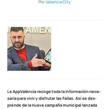
Por
Valen­cia City
La App­Va­lèn­cia reco­ge toda la infor­ma­ción nece­
sa­ria para vivir y dis­fru­tar las Fallas. Así se des­
pren­de de la nue­va cam­pa­ña muni­ci­pal lan­za­da