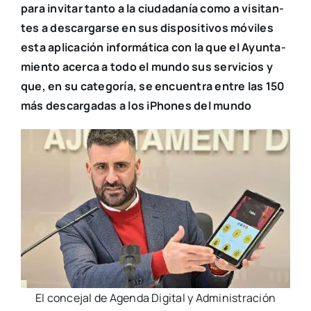
para invi­tar tan­to a la ciu­da­da­nía como a visi­tan­
tes a des­car­gar­se en sus dis­po­si­ti­vos móvi­les
esta apli­ca­ción infor­má­ti­ca con la que el Ayun­ta­
mien­to acer­ca a todo el mun­do sus ser­vi­cios y
que, en su cate­go­ría, se encuen­tra entre las 150
más des­car­ga­das a los iPho­nes del mun­do
El con­ce­jal de Agen­da Digi­tal y Admi­nis­tra­ción