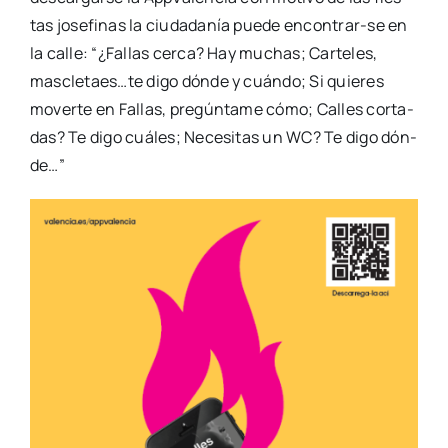
tas jose­fi­nas la ciu­da­da­nía pue­de enco­n­­trar-se en
la calle: “¿Fallas cer­ca? Hay muchas; Car­te­les,
mascletaes…te digo dón­de y cuán­do; Si quie­res
mover­te en Fallas, pre­gún­ta­me cómo; Calles cor­ta­
das? Te digo cuá­les; Nece­si­tas un WC? Te digo dón­
de…”