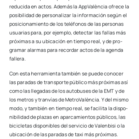
redu­ci­da en actos. Ade­más la App­Va­lèn­cia ofre­ce la
posi­bi­li­dad de per­so­na­li­zar la infor­ma­ción según el
posi­cio­na­mien­to de los telé­fo­nos de las per­so­nas
usua­rias para, por ejem­plo, detec­tar las fallas más
pró­xi­mas a su ubi­ca­ción en tiem­po real, y de pro­
gra­mar alar­mas para recor­dar actos de la agen­da
falle­ra.
Con esta herra­mien­ta tam­bién se pue­de cono­cer
las para­das de trans­por­te públi­co más pró­xi­mas así
como las lle­ga­das de los auto­bu­ses de la EMT y de
los metros y tran­vías de Metro­Va­lèn­cia. Y del mis­mo
modo, y tam­bién en tiem­po real, se faci­li­ta la dis­po­
ni­bi­li­dad de pla­zas en apar­ca­mien­tos públi­cos, las
bici­cle­tas dis­po­ni­bles del ser­vi­cio de Valen­bi­si o la
ubi­ca­ción de las para­das de taxi más pró­xi­mas.