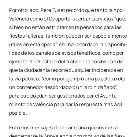
Por otro lado, Pere Fuset recor­dó que tan­to la App­
Va­lèn­cia como el Geo­por­tal acer­can ser­vi­cios “que,
si bien no están estric­ta­men­te pen­sa­dos para las
fies­tas falle­ras, tam­bién pue­den ser espe­cial­men­te
úti­les en esta épo­ca”. Así, ha recor­da­do la dis­po­ni­bi­
li­dad de los cana­les de avi­sos temá­ti­cos, como por
ejem­plo el del esta­do del trá­fi­co o la posi­bi­li­dad de
que la ciu­da­da­nía repor­te cual­quier inci­den­cia en
la vía públi­ca, “como por ejem­plo una pape­le­ra rota,
un con­te­ne­dor des­bor­da­do o un jar­dín daña­do”,
para que pue­dan ser ges­tio­na­dos por el Ayun­ta­
mien­to de Valèn­cia para dar la res­pues­ta más ágil
posi­ble.
Entre los men­sa­jes de la cam­pa­ña que invi­tan a
des­car­gar­se la App­Va­lèn­cia con moti­vo de las fies­