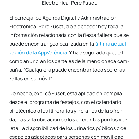
Elec­tró­ni­ca, Pere Fuset.
El con­ce­jal de Agen­da Digi­tal y Admi­nis­tra­ción
Elec­tró­ni­ca, Pere Fuset, dio a cono­cer hoy toda la
infor­ma­ción rela­cio­na­da con la fies­ta falle­ra que se
pue­de encon­trar geo­lo­ca­li­za­da en la
últi­ma actua­li­
za­ción de la App­Va­lèn­cia.
Y ha ase­gu­ra­do que, tal
como anun­cian los car­te­les de la men­cio­na­da cam­
pa­ña, “Cual­quie­ra pue­de encon­trar todo sobre las
Fallas en su móvil”.
De hecho, expli­có Fuset, esta apli­ca­ción com­pi­la
des­de el pro­gra­ma de fes­te­jos, con el calen­da­rio
piro­téc­ni­co o los iti­ne­ra­rios y hora­rios de la ofren­
da, has­ta la ubi­ca­ción de los dife­ren­tes pun­tos vio­
le­ta, la dis­po­ni­bi­li­dad de los uri­na­rios públi­cos o de
espa­cios adap­ta­dos para per­so­nas con movi­li­dad