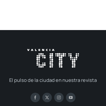
El pul­so de la ciu­dad en nues­tra revis­ta