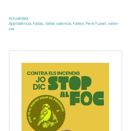
Actua­li­dad
App­Va­lèn­cia
,
Fallas
,
fallas valen­cia
,
Falles
,
Pere Fuset
,
valen­
cia