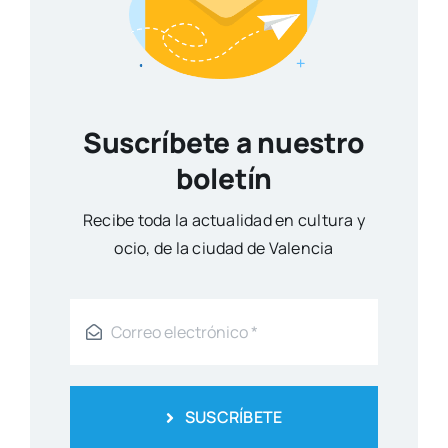
Suscríbete a nuestro
boletín
Reci­be toda la actua­li­dad en cul­tu­ra y
ocio, de la ciu­dad de Valen­cia
SUSCRÍBETE