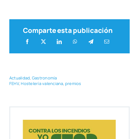
Comparte esta publicación
Actua­li­dad
,
Gas­tro­no­mía
FEHV
,
Hos­te­le­ría valen­cia­na
,
pre­mios