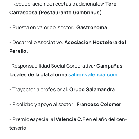
- Recu­pe­ra­ción de rece­tas tra­di­cio­na­les:
Tere
Carras­co­sa (Res­tau­ran­te Gam­bri­nus)
.
- Pues­ta en valor del sec­tor:
Gas­tró­no­ma
.
- Desa­rro­llo Aso­cia­ti­vo:
Aso­cia­ción Hos­te­le­ra del
Pere­lló
.
-Res­pon­sa­bi­li­dad Social Cor­po­ra­ti­va:
Cam­pa­ñas
loca­les de la pla­ta­for­ma
salirenvalencia.com
.
- Tra­yec­to­ria pro­fe­sio­nal:
Gru­po Sala­man­dra
.
- Fide­li­dad y apo­yo al sec­tor:
Fran­cesc Colo­mer
.
- Pre­mio espe­cial al
Valen­cia C.F
en el año del cen­
te­na­rio.