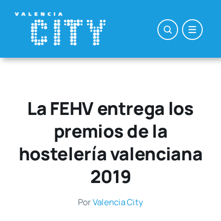
Saltar
al
contenido
La FEHV entrega los
premios de la
hostelería valenciana
2019
Por
Valen­cia City