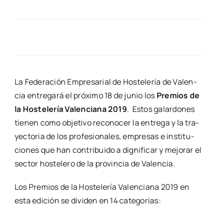
La Fede­ra­ción Empre­sa­rial de Hos­te­le­ría de Valen­
cia entre­ga­rá el pró­xi­mo 18 de junio los
Pre­mios de
la Hos­te­le­ría Valen­cia­na 2019
. Estos galar­do­nes
tie­nen como obje­ti­vo reco­no­cer la entre­ga y la tra­
yec­to­ria de los pro­fe­sio­na­les, empre­sas e ins­ti­tu­
cio­nes que han con­tri­bui­do a dig­ni­fi­car y mejo­rar el
sec­tor hos­te­le­ro de la pro­vin­cia de Valen­cia.
Los Pre­mios de la Hos­te­le­ría Valen­cia­na 2019 en
esta edi­ción se divi­den en 14 cate­go­rías: