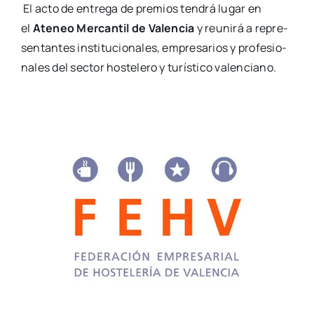
El acto de entre­ga de pre­mios ten­drá lugar en
el
Ate­neo Mer­can­til de Valen­cia
y reu­ni­rá a repre­
sen­tan­tes ins­ti­tu­cio­na­les, empre­sa­rios y pro­fe­sio­
na­les del sec­tor hos­te­le­ro y turís­ti­co valen­ciano.