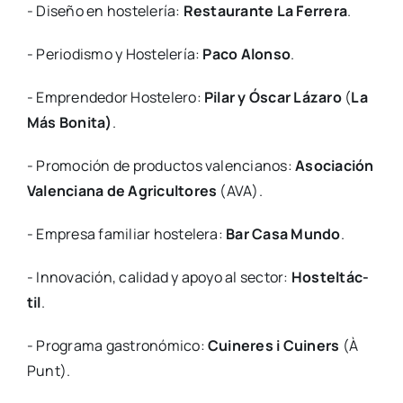
- Dise­ño en hos­te­le­ría:
Res­tau­ran­te La Ferre­ra
.
- Perio­dis­mo y Hos­te­le­ría:
Paco Alon­so
.
- Empren­de­dor Hos­te­le­ro:
Pilar y Óscar Láza­ro
(
La
Más Boni­ta)
.
- Pro­mo­ción de pro­duc­tos valen­cia­nos:
Aso­cia­ción
Valen­cia­na de Agri­cul­to­res
(AVA).
- Empre­sa fami­liar hos­te­le­ra:
Bar Casa Mun­do
.
- Inno­va­ción, cali­dad y apo­yo al sec­tor:
Hos­tel­tác­
til
.
- Pro­gra­ma gas­tro­nó­mi­co:
Cui­ne­res i Cui­ners
(À
Punt).