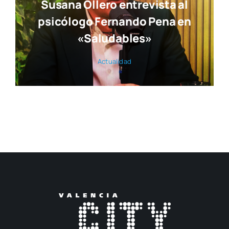
Susana Ollero entrevista al
psicólogo Fernando Pena en
«Saludables»
Actua­li­dad