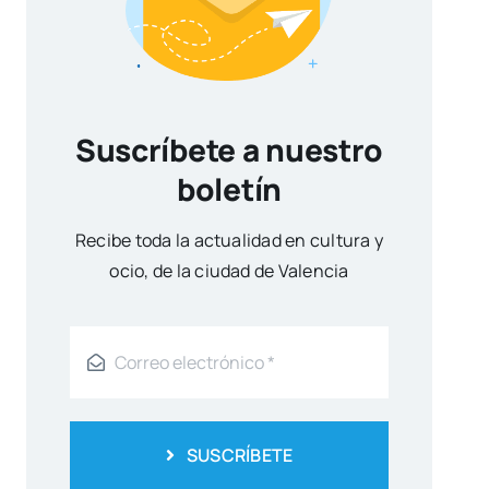
Suscríbete a nuestro
boletín
Reci­be toda la actua­li­dad en cul­tu­ra y
ocio, de la ciu­dad de Valen­cia
SUSCRÍBETE