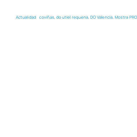
Actua­li­dad
covi­ñas
,
do utiel reque­na
,
DO Valen­cia
,
Mos­tra PR