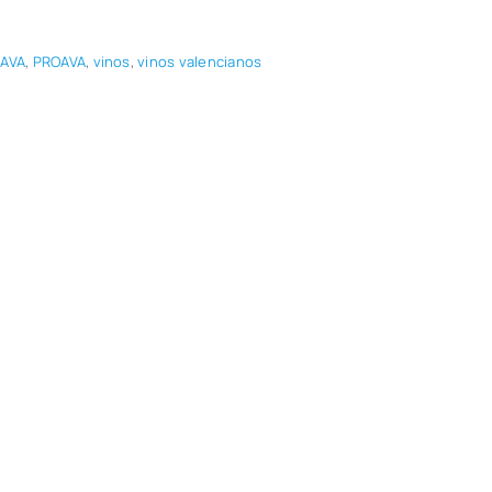
OAVA
,
PROAVA
,
vinos
,
vinos valen­cia­nos