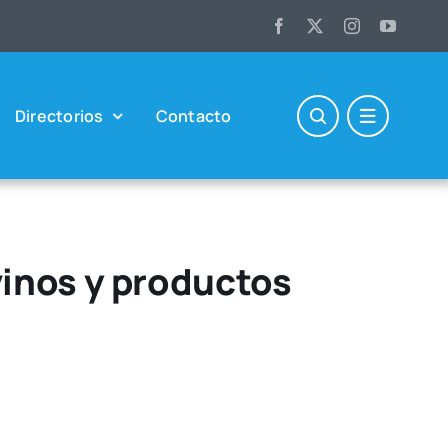
Direc­to­rios
Con­tac­to
vinos y productos