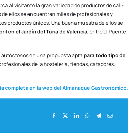
ca al visi­tan­te la gran varie­dad de pro­duc­tos de cali­
de ellos se encuen­tran miles de pro­fe­sio­na­les y
tos pro­duc­tos úni­cos. Una bue­na mues­tra de ellos se
bril en el Jar­dín del Turia de Valen­cia
, entre el Puen­te
es autóc­to­nos en una pro­pues­ta apta
para todo tipo de
o­fe­sio­na­les de la hos­te­le­ría, tien­das, cata­do­res,
cia com­ple­ta en la web del Alma­na­que Gas­tro­nó­mi­co.