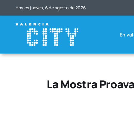
Saltar
Hoy es jue­ves, 6 de agos­to de 2026
al
contenido
En val
La Mostra Proava