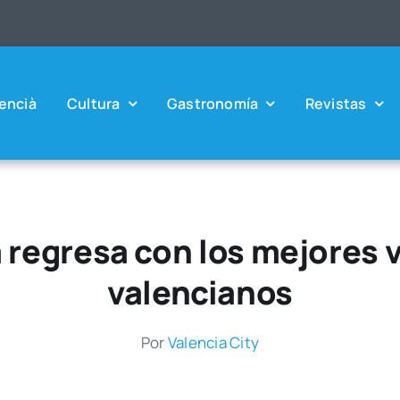
en­cià
Cul­tu­ra
Gas­tro­no­mía
Revis­tas
 regresa con los mejores 
valencianos
Por
Valen­cia City