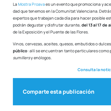
La
Mos­tra Proava
es un even­to que pro­mo­cio­na y acer­
dad que tene­mos en la Comu­ni­tat Valen­cia­na. Detrás 
exper­tos que tra­ba­jan cada día para hacer posi­ble es
podrán degus­tar y dis­fru­tar duran­te,
del 13 al 17 de a
de la Expo­si­ción y el Puen­te de las Flo­res.
Vinos, cer­ve­zas, acei­tes, que­sos, embu­ti­dos o dul­c
públi­co
: allí se encuen­tran tan­to par­ti­cu­la­res como pr
sumi­llers
y enó­lo­gos.
Con­sul­ta la noti­
Comparte esta publicación