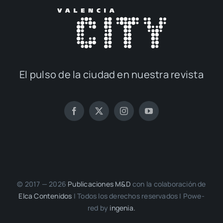
El pul­so de la ciu­dad en nues­tra revis­ta
© 2017 — 2026
Publi­ca­cio­nes M&D
con la cola­bo­ra­ción de
Elca Con­te­ni­dos
| Todos los dere­chos reser­va­dos | Powe­
red by
inge­nia.