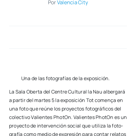
Por
Valen­cia City
Una de las foto­gra­fías de la expo­si­ción.
La Sala Ober­ta del Cen­tre Cul­tu­ral la Nau alber­ga­rá
a par­tir del mar­tes 5 la expo­si­ción Tot come­nça en
una foto que reúne los pro­yec­tos foto­grá­fi­cos del
colec­ti­vo Valien­tes Pho­tOn. Valien­tes Pho­tOn es un
pro­yec­to de inter­ven­ción social que uti­li­za la foto­
gra­fía como medio de expre­sión para con­tar rela­tos