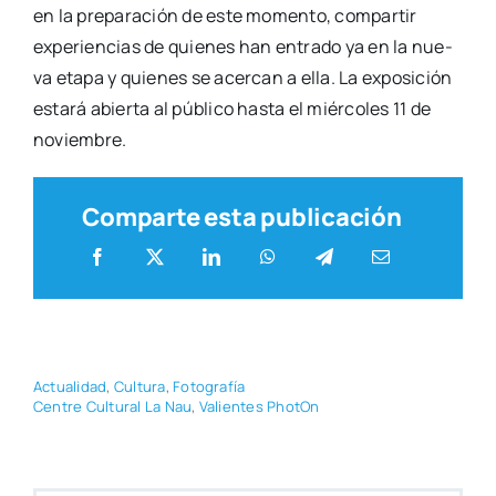
en la pre­pa­ra­ción de este momen­to, com­par­tir
expe­rien­cias de quie­nes han entra­do ya en la nue­
va eta­pa y quie­nes se acer­can a ella. La expo­si­ción
esta­rá abier­ta al públi­co has­ta el miér­co­les 11 de
noviem­bre.
Comparte esta publicación
Actua­li­dad
,
Cul­tu­ra
,
Foto­gra­fía
Cen­tre Cul­tu­ral La Nau
,
Valien­tes Pho­tOn