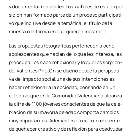
y docu­men­tar realidades.Los auto­res de esta expo­
si­ción han for­ma­do par­te de un pro­ce­so par­ti­ci­pa­ti­
vo que inclu­ye des­de la temá­ti­ca, el títu­lo de la
mues­ta o la for­ma en que quie­ren mos­trar­lo.
Las pro­pues­tas foto­grá­fi­cas per­te­ne­cen a ocho
ado­les­cen­tes que hablan de lo que les intere­sa, les
preo­cu­pa, les hace refle­xio­nar y lo que les sor­pren­
de. Valien­tes Pho­tOn se dise­ñó des­de la pers­pec­ti­
va del impac­to social,una de sus inten­cio­nes es
hacer refle­xio­nar a la socie­dad, pen­san­do en un
colec­ti­vo que en la Comu­ni­dad Valen­cia­na alcan­za
la cifra de 1.100 jóve­nes cons­cien­tes de que la cele­
bra­ción de su mayo­ría de edad com­por­ta cam­bios
muy impor­tan­tes. Ade­más les ofre­ce un refe­ren­te
de queha­cer crea­ti­vo y de refle­xión para coad­yu­dar