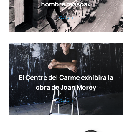
hombre mosca»
Cul­tu­ra
El Centre del Carme exhibirá la
obra de Joan Morey
Cul­tu­ra