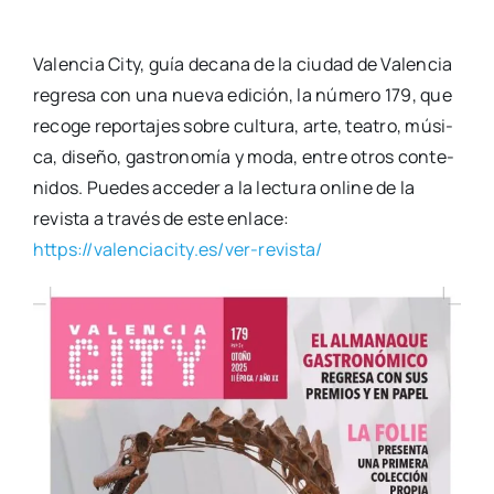
Valen­cia City, guía deca­na de la ciu­dad de Valen­cia
regre­sa con una nue­va edi­ción, la núme­ro 179, que
reco­ge repor­ta­jes sobre cul­tu­ra, arte, tea­tro, músi­
ca, dise­ño, gas­tro­no­mía y moda, entre otros con­te­
ni­dos. Pue­des acce­der a la lec­tu­ra onli­ne de la
revis­ta a tra­vés de este enla­ce:
https://valenciacity.es/ver-revista/