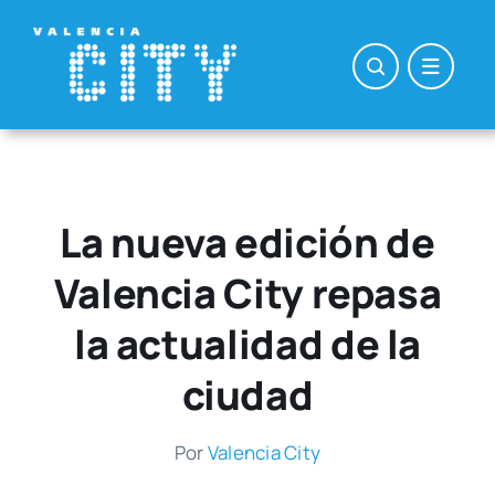
Saltar
al
contenido
La nueva edición de
Valencia City repasa
la actualidad de la
ciudad
Por
Valen­cia City