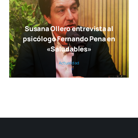
El pul­so de la ciu­dad en nues­tra revis­ta
© 2017 — 2026
Publi­ca­cio­nes M&D
con la cola­bo­ra­ción de