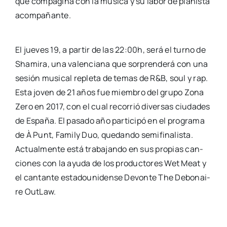
que com­pa­gi­na con la músi­ca y su labor de pia­nis­ta
acom­pa­ñan­te.
El jue­ves 19, a par­tir de las 22:00h, será el turno de
Sha­mi­ra, una valen­cia­na que sor­pren­de­rá con una
sesión musi­cal reple­ta de temas de R&B, soul y rap.
Esta joven de 21 años fue miem­bro del gru­po Zona
Zero en 2017, con el cual reco­rrió diver­sas ciu­da­des
de Espa­ña. El pasa­do año par­ti­ci­pó en el pro­gra­ma
de À Punt, Family Duo, que­dan­do semi­fi­na­lis­ta.
Actual­men­te está tra­ba­jan­do en sus pro­pias can­
cio­nes con la ayu­da de los pro­duc­to­res Wet Meat y
el can­tan­te esta­dou­ni­den­se Devon­te The Debo­nai­
re OutLaw.