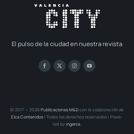
Elca Con­te­ni­dos
| Todos los dere­chos reser­va­dos | Powe­
red by
inge­nia.