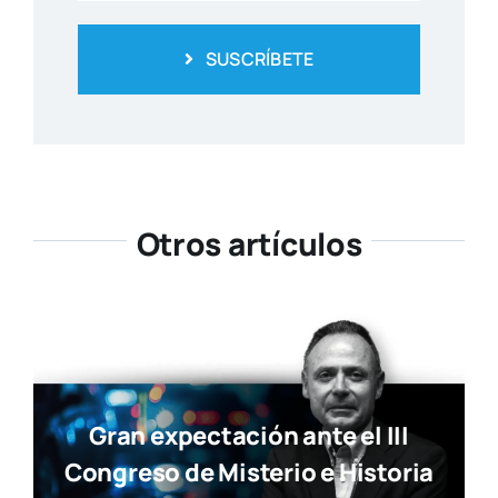
Gran expectación ante el III
Congreso de Misterio e Historia
del Ateneo Mercantil
Actua­li­dad
Ya está disponible la nueva
edición de Tendencias Diseño
Actua­li­dad