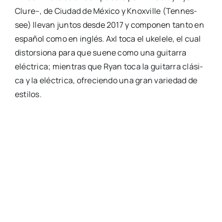
Clu­re–, de Ciu­dad de Méxi­co y Knox­vi­lle (Ten­nes­
see) lle­van jun­tos des­de 2017 y com­po­nen tan­to en
espa­ñol como en inglés. Axl toca el uke­le­le, el cual
dis­tor­sio­na para que sue­ne como una gui­ta­rra
eléc­tri­ca; mien­tras que Ryan toca la gui­ta­rra clá­si­
ca y la eléc­tri­ca, ofre­cien­do una gran varie­dad de
esti­los.
Comparte esta publicación
Actua­li­dad
,
Músi­ca
,
Ocio