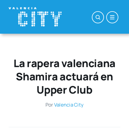
Saltar
al
contenido
La rapera valenciana
Shamira actuará en
Upper Club
Por
Valen­cia City