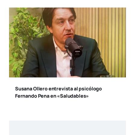
Suscríbete a nuestro
boletín
Reci­be toda la actua­li­dad en cul­tu­ra y
ocio, de la ciu­dad de Valen­cia