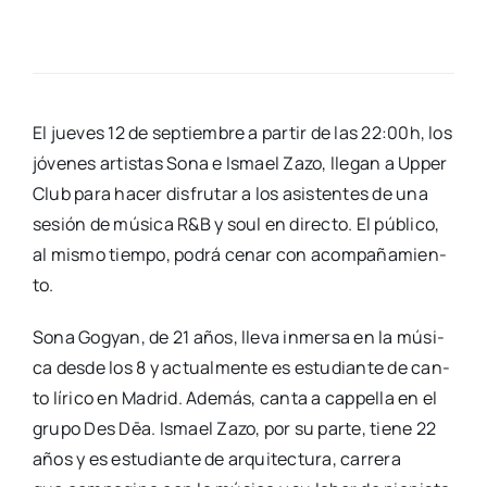
El jue­ves 12 de sep­tiem­bre a par­tir de las 22:00h, los
jóve­nes artis­tas Sona e Ismael Zazo, lle­gan a Upper
Club para hacer dis­fru­tar a los asis­ten­tes de una
sesión de músi­ca R&B y soul en direc­to. El públi­co,
al mis­mo tiem­po, podrá cenar con acom­pa­ña­mien­
to.
Sona Gog­yan, de 21 años, lle­va inmer­sa en la músi­
ca des­de los 8 y actual­men­te es estu­dian­te de can­
to líri­co en Madrid. Ade­más, can­ta a cap­pe­lla en el
gru­po Des Dēa. Ismael Zazo, por su par­te, tie­ne 22
años y es estu­dian­te de arqui­tec­tu­ra, carre­ra