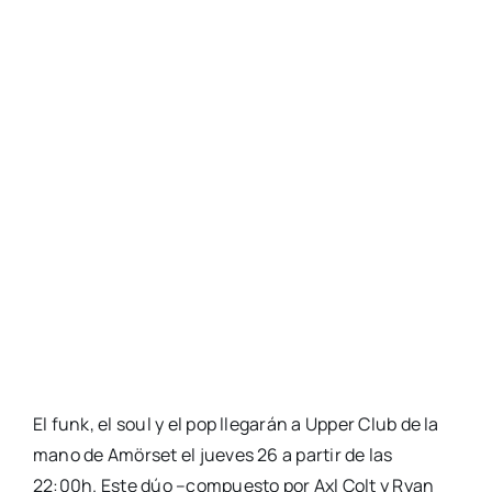
El funk, el soul y el pop lle­ga­rán a Upper Club de la
mano de Amör­set el jue­ves 26 a par­tir de las
22:00h. Este dúo –com­pues­to por Axl Colt y Ryan