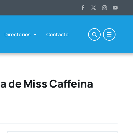
Direc­to­rios
Con­tac­to
ra de Miss Caffeina