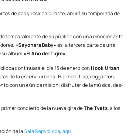
er­tos de pop y rock en direc­to, abri­rá su tem­po­ra­da de
i­de tem­po­ral­men­te de su públi­co con una emo­cio­nan­te
­do­res.
«Sayo­na­ra Baby»
es la ter­ce­ra par­te de una
de su álbum
«El Año del Tigre»
.
­blic­ca con­ti­nua­rá el día 13 de enero con
Hook Urban
s­tas de la esce­na urba­na: Hip-hop, trap, reg­gae­ton,
n­to con una úni­ca misión: dis­fru­tar de la músi­ca, des­
 pri­mer con­cier­to de la nue­va gira de
The Tyets
, a los
a­ción de la
Sala Repv­blic­ca, aquí
.