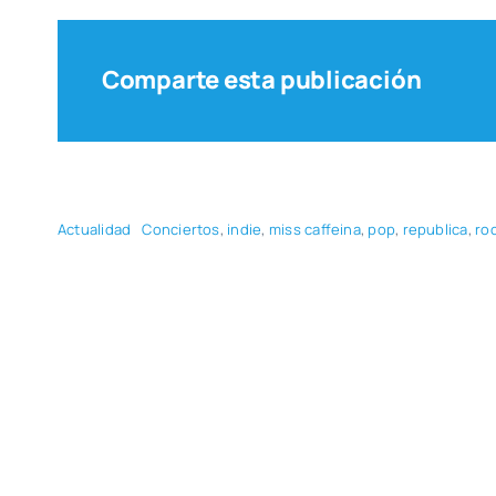
Comparte esta publicación
Actua­li­dad
Con­cier­tos
,
indie
,
miss caf­fei­na
,
pop
,
repu­bli­ca
,
ro