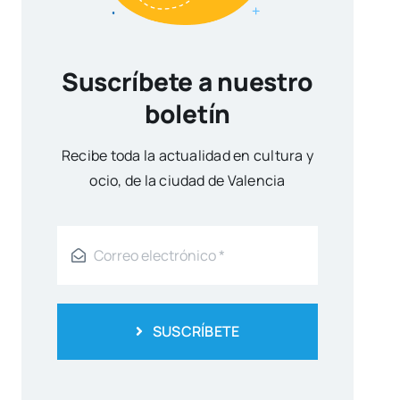
Suscríbete a nuestro
boletín
Reci­be toda la actua­li­dad en cul­tu­ra y
ocio, de la ciu­dad de Valen­cia
SUSCRÍBETE