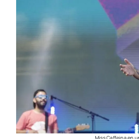
Miss Caf­fei­na en u