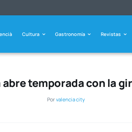
en­cià
Cul­tu­ra
Gas­tro­no­mía
Revis­tas
 abre temporada con la gi
Por
valen­cia city