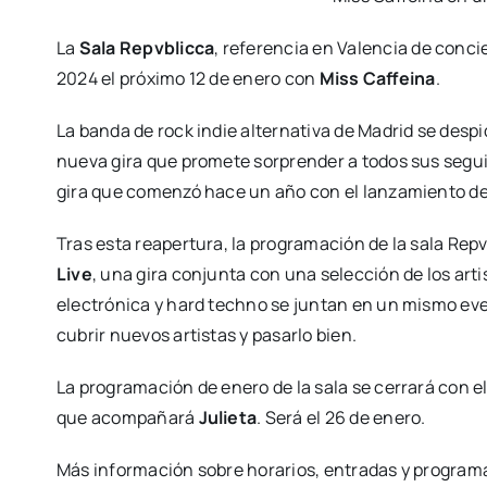
La
Sala Repv­blic­ca
, refe­ren­cia en Valen­cia de con­ci
2024 el pró­xi­mo 12 de enero con
Miss Caf­fei­na
.
La ban­da de rock indie alter­na­ti­va de Madrid se des­p
nue­va gira que pro­me­te sor­pren­der a todos sus segui
gira que comen­zó hace un año con el lan­za­mien­to 
Tras esta reaper­tu­ra, la pro­gra­ma­ción de la sala Repv
Live
, una gira con­jun­ta con una selec­ción de los arti
elec­tró­ni­ca y hard techno se jun­tan en un mis­mo eve
cu­brir nue­vos artis­tas y pasar­lo bien.
La pro­gra­ma­ción de enero de la sala se cerra­rá con el
que acom­pa­ña­rá
Julie­ta
. Será el 26 de enero.
Más infor­ma­ción sobre hora­rios, entra­das y pro­gra­m