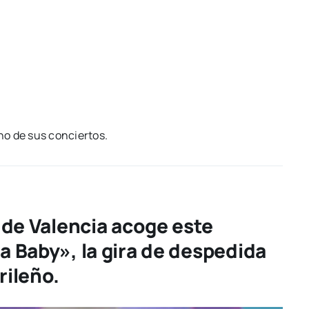
no de sus con­cier­tos.
 de Valencia acoge este
a Baby», la gira de despedida
rileño.