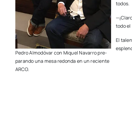
todos.
—¡Cla­r
todo el
El tale
esplen­
Pedro Almo­dó­var con Miquel Nava­rro pre­
pa­ran­do una mesa redon­da en un recien­te
ARCO.