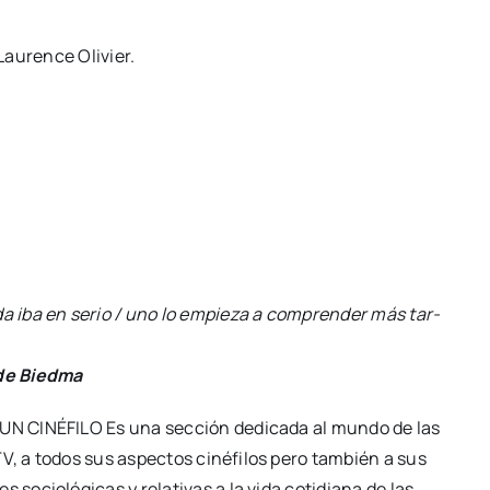
au­ren­ce Oli­vier.
n­der más tar­de”
n­do de las Series de TV, a todos sus aspec­tos ciné­fi­
la­ti­vas a la vida coti­dia­na de las per­so­nas. La cons­truc­
 la come­dia y el dra­ma, la épi­ca his­tó­ri­ca, dra­go­nes y
 y cual­quier pers­pec­ti­va del mun­do pue­de ser vis­ta des­