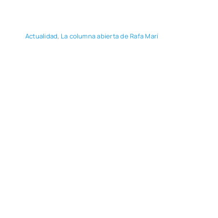
Actua­li­dad
,
La colum­na abier­ta de Rafa Marí