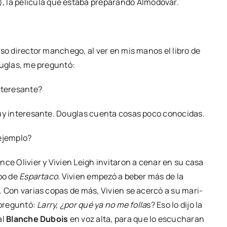
 la pelí­cu­la que esta­ba pre­pa­ran­do Almo­dó­var.
­so direc­tor man­che­go, al ver en mis manos el libro de
u­glas, me pre­gun­tó:
tere­san­te?
y intere­san­te. Dou­glas cuen­ta cosas poco cono­ci­das.
jem­plo?
n­ce Oli­vier y Vivien Leigh invi­ta­ron a cenar en su casa
­po de
Espar­ta­co
. Vivien empe­zó a beber más de la
. Con varias copas de más, Vivien se acer­có a su mari­
pre­gun­tó:
Larry, ¿por qué ya no me folla
s? Eso lo dijo la
al
Blan­che Dubois
en voz alta, para que lo escu­cha­ran