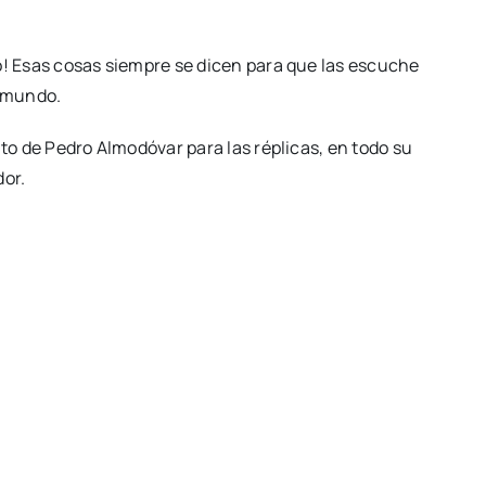
o! Esas cosas siem­pre se dicen para que las escu­che
 mun­do.
n­to de Pedro Almo­dó­var para las répli­cas, en todo su
dor.