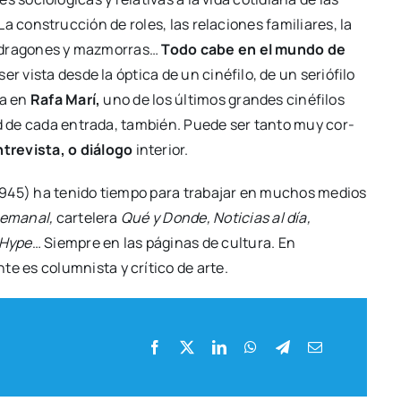
e y pers­pi­caz. La sec­ción está per­so­na­li­za­da en
Rafa
. La
perio­di­ci­dad es alea­to­ria
, y la lon­gi­tud de cada
ris­mo, como un exten­so mini­en­sa­yo, o entre­vis­ta, o
, 1945) ha teni­do tiem­po para tra­ba­jar en muchos medios
 Sema­nal,
car­te­le­ra
Qué y Don­de, Noti­cias al día,
l Hype
… Siem­pre en las pági­nas de cul­tu­ra. En
te es colum­nis­ta y crí­ti­co de arte.