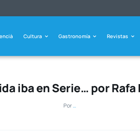
en­cià
Cul­tu­ra
Gas­tro­no­mía
Revis­tas
ida iba en Serie… por Rafa
Por
…