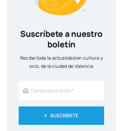
Suscríbete a nuestro
boletín
Reci­be toda la actua­li­dad en cul­tu­ra y
ocio, de la ciu­dad de Valen­cia
SUSCRÍBETE