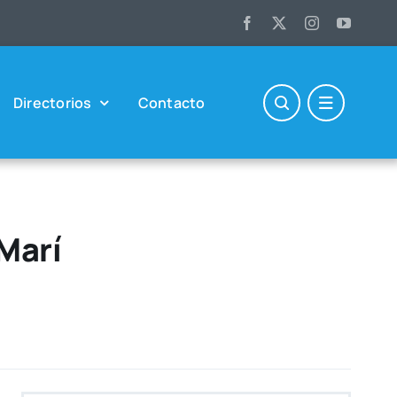
Direc­to­rios
Con­tac­to
 Marí