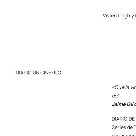
Vivien Leigh y L
DIARIO UN CINÉFILO
«Que la vida iba en serio /
uno lo empie­za a com­pre
Jai­me Gil de Bied­ma
DIARIO DE UN CINÉFILO Es una sec­ción dedi­ca­da al mu
los pero tam­bién a sus deri­va­cio­nes socio­ló­gi­cas y re
ción de roles, las rela­cio­nes fami­lia­res, la actua­li­dad,
maz­mo­rras…
Todo cabe en el mun­do de las series
,