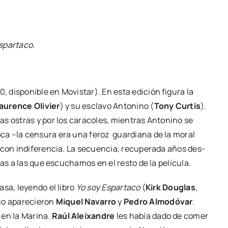
spar­ta­co
.
0, dis­po­ni­ble en Movis­tar). En esta edi­ción figu­ra la
au­ren­ce Oli­vier
) y su escla­vo Anto­nino (
Tony Cur­tis
).
 las ostras y por los cara­co­les, mien­tras Anto­nino se
o­ca –la cen­su­ra era una feroz guar­dia­na de la moral
os con indi­fe­ren­cia. La secuen­cia, recu­pe­ra­da años des­
tas a las que escu­cha­mos en el res­to de la pelí­cu­la.
asa, leyen­do el libro
Yo soy Espar­ta­co
(
Kirk Dou­glas
,
o apa­re­cie­ron
Miquel Nava­rro
y
Pedro Almo­dó­var
.
, en la Mari­na.
Raúl Alei­xan­dre
les había dado de comer