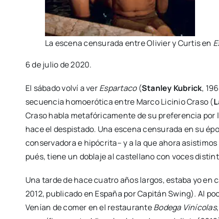
La esce­na cen­su­ra­da entre Oli­vier y Cur­tis en
E
6 de julio de 2020.
El sába­do vol­ví a ver
Espar­ta­co
(
Stan­ley Kubrick
, 196
secuen­cia homo­eró­ti­ca entre Mar­co Lici­nio Cra­so (
L
Cra­so habla meta­fó­ri­ca­men­te de su pre­fe­ren­cia por
hace el des­pis­ta­do. Una esce­na cen­su­ra­da en su ép
con­ser­va­do­ra e hipó­cri­ta– y a la que aho­ra asis­ti­m
pués, tie­ne un dobla­je al cas­te­llano con voces dis­tin­
Una tar­de de hace cua­tro años lar­gos, esta­ba yo en c
2012, publi­ca­do en Espa­ña por Capi­tán Swing). Al poc
Venían de comer en el res­tau­ran­te
Bode­ga Viní­co­las