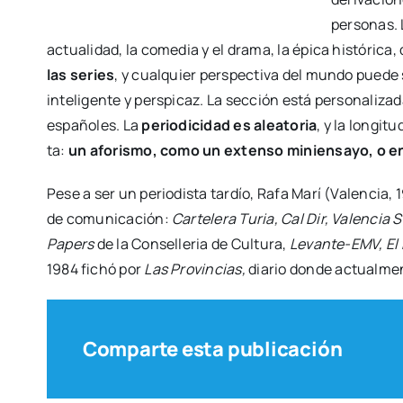
de la ópti­ca de un ciné­fi­lo, de un serió­fi­lo inte­li­gen­t
Marí,
uno de los últi­mos gran­des ciné­fi­los espa­ño­les
entra­da, tam­bién. Pue­de ser tan­to muy cor­ta:
un afo­
diá­lo­go
inte­rior.
Pese a ser un perio­dis­ta tar­dío, Rafa Marí (Valen­cia
de comu­ni­ca­ción:
Car­te­le­ra Turia, Cal Dir, Valen­cia
Papers
de la Con­se­lle­ria de Cul­tu­ra,
Leva­n­­te-EMV, E
1984 fichó por
Las Pro­vin­cias,
dia­rio don­de actual­men­
Comparte esta publicación