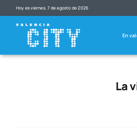
Saltar
Hoy es vier­nes, 7 de agos­to de 2026
al
contenido
En val
La v