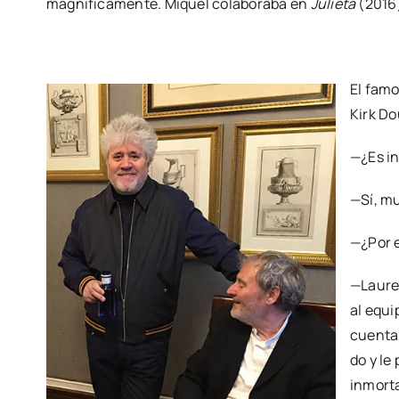
mag­ní­fi­ca­men­te. Miquel cola­bo­ra­ba en
Julie­ta
(2016),
El famo
Kirk Do
—¿Es in
—Sí, mu
—¿Por e
—Lau­re
al equi
cuen­ta
do y le 
inmor­t