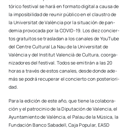
tó­ri­co fes­ti­val se hará en for­ma­to digi­tal a cau­sa de
la impo­si­bi­li­dad de reu­nir públi­co en el claus­tro de
la Uni­ver­si­tat de Valèn­cia por la situa­ción de pan­
de­mia pro­vo­ca­da por la COVID-19. Los diez con­cier­
tos gra­tui­tos se tras­la­dan a los cana­les de You­Tu­be
del Cen­tre Cul­tu­ral La Nau de la Uni­ver­si­tat de
Valèn­cia y del Ins­ti­tut Valen­cià de Cul­tu­ra, coor­ga­
ni­za­do­res del fes­ti­val. Todos se emi­ti­rán a las 20
horas a tra­vés de estos cana­les, des­de don­de ade­
más se podrá recu­pe­rar el con­cier­to con pos­te­rio­ri­
dad.
Para la edi­ción de este año, que tie­ne la cola­bo­ra­
ción y el patro­ci­nio de la Dipu­tación de Valen­cia, el
Ayun­ta­mien­to de Valèn­cia, el Palau de la Músi­ca, la
Fun­da­ción Ban­co Saba­dell, Caja Popu­lar, EASD