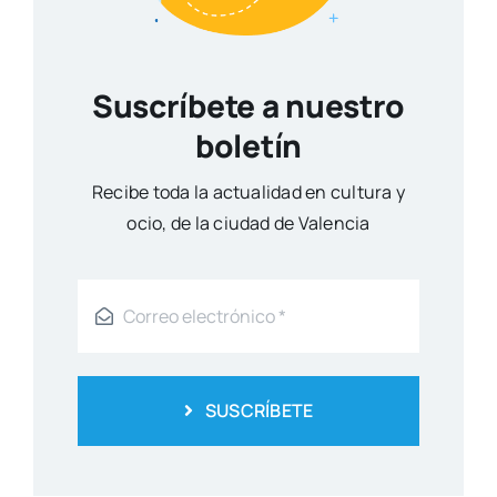
Suscríbete a nuestro
boletín
Reci­be toda la actua­li­dad en cul­tu­ra y
ocio, de la ciu­dad de Valen­cia
SUSCRÍBETE