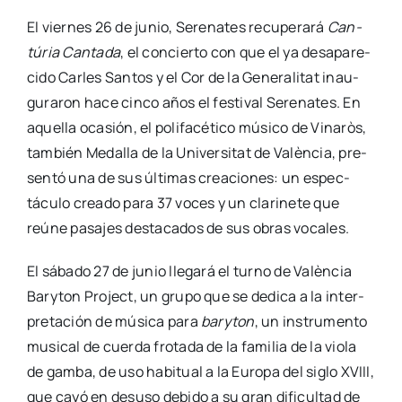
El vier­nes 26 de junio, Sere­na­tes recu­pe­ra­rá
Can­
tú­ria Can­ta­da
, el con­cier­to con que el ya des­apa­re­
ci­do Car­les San­tos y el Cor de la Gene­ra­li­tat inau­
gu­ra­ron hace cin­co años el fes­ti­val Sere­na­tes. En
aque­lla oca­sión, el poli­fa­cé­ti­co músi­co de Vina­ròs,
tam­bién Meda­lla de la Uni­ver­si­tat de Valèn­cia, pre­
sen­tó una de sus últi­mas crea­cio­nes: un espec­
tácu­lo crea­do para 37 voces y un cla­ri­ne­te que
reúne pasa­jes des­ta­ca­dos de sus obras voca­les.
El sába­do 27 de junio lle­ga­rá el turno de Valèn­cia
Bary­ton Pro­ject, un gru­po que se dedi­ca a la inter­
pre­ta­ción de músi­ca para
bary­ton
, un ins­tru­men­to
musi­cal de cuer­da fro­ta­da de la fami­lia de la vio­la
de gam­ba, de uso habi­tual a la Euro­pa del siglo XVIII,
que cayó en desuso debi­do a su gran difi­cul­tad de