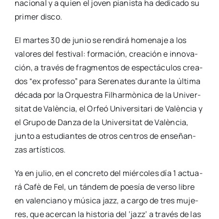
na­cio­nal y a quien el joven pia­nis­ta ha dedi­ca­do su
pri­mer dis­co.
El mar­tes 30 de junio se ren­di­rá home­na­je a los
valo­res del fes­ti­val: for­ma­ción, crea­ción e inno­va­
ción, a tra­vés de frag­men­tos de espec­tácu­los crea­
dos “ex pro­fes­so” para Sere­na­tes duran­te la últi­ma
déca­da por la Orques­tra Filhar­mò­ni­ca de la Uni­ver­
si­tat de Valèn­cia, el Orfeó Uni­ver­si­ta­ri de Valèn­cia y
el Gru­po de Dan­za de la Uni­ver­si­tat de Valèn­cia,
jun­to a estu­dian­tes de otros cen­tros de ense­ñan­
zas artís­ti­cos.
Ya en julio, en el con­cre­to del miér­co­les día 1 actua­
rá Cafè de Fel, un tán­dem de poe­sía de ver­so libre
en valen­ciano y músi­ca jazz, a car­go de tres muje­
res, que acer­can la his­to­ria del ‘jazz’ a tra­vés de las