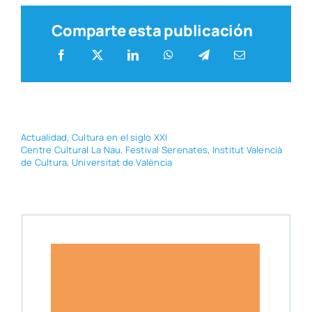
Comparte esta publicación
Actua­li­dad
,
Cul­tu­ra en el siglo XXI
Cen­tre Cul­tu­ral La Nau
,
Fes­ti­val Sere­na­tes
,
Ins­ti­tut Valen­cià
de Cul­tu­ra
,
Uni­ver­si­tat de Valèn­cia