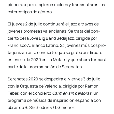
pio­ne­ras que rom­pie­ron mol­des y trans­mu­ta­ron los
este­reo­ti­pos de géne­ro.
El jue­ves 2 de julio con­ti­nua­rá el jazz a tra­vés de
jóve­nes pro­me­sas valen­cia­nas. Se tra­ta del con­
cier­to de la Jove Big Band Seda­jazz, diri­gi­da por
Fran­cis­co A. Blan­co Latino. 23 jóve­nes músi­cos pro­
ta­go­ni­zan este con­cier­to, que se gra­bó en direc­to
en enero de 2020 en La Mutant y que aho­ra for­ma­rá
par­te de la pro­gra­ma­ción de Sere­na­tes.
Sere­na­tes 2020 se des­pe­di­rá el vier­nes 3 de julio
con la Orques­ta de Valèn­cia, diri­gi­da por Ramón
Tebar, con el con­cier­to
Car­men sin pala­bras
’ un
pro­gra­ma de músi­ca de ins­pi­ra­ción espa­ño­la con
obras de R. Shche­drin y G. Gimé­nez