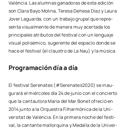
Valèn­cia. Las alum­nas gana­do­ras de esta edi­ción
son Cla­ra Bayo Moli­na, Tere­sa Dehe­sa Díaz y Lau­ra
Jover Laguar­da, con un tra­ba­jo gru­pal que repre­
sen­ta visual­men­te de mane­ra muy acer­ta­da los
prin­ci­pa­les atri­bu­tos del fes­ti­val con un len­gua­je
visual poli­sé­mi­co, suge­ren­te del espa­cio don­de se
hace el fes­ti­val (el claus­tro de La Nau) y la músi­ca.
Programación día a día
El fes­ti­val Sere­na­tes (#Serenates2020) se inau­
gu­ra­rá el miér­co­les día 24 de junio con el con­cier­to
que la can­tau­to­ra Maria del Mar Bonet ofre­ció en
2014 jun­to a la Orques­tra Filhar­mò­ni­ca de la Uni­
ver­si­tat de Valèn­cia. En la pri­me­ra noche del fes­ti­
val, la can­tan­te mallor­qui­na y Meda­lla de la Uni­ver­