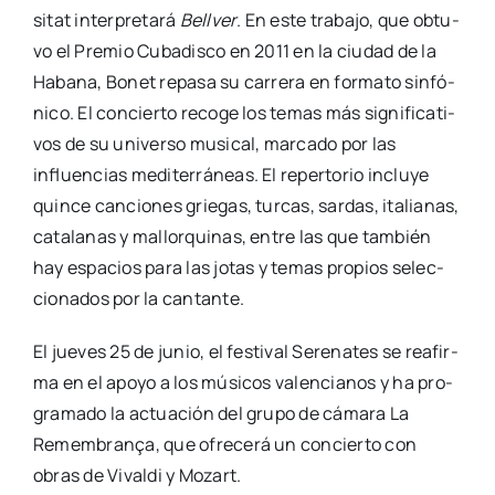
si­tat inter­pre­ta­rá
Bell­ver
. En este tra­ba­jo, que obtu­
vo el Pre­mio Cuba­dis­co en 2011 en la ciu­dad de la
Haba­na, Bonet repa­sa su carre­ra en for­ma­to sin­fó­
ni­co. El con­cier­to reco­ge los temas más sig­ni­fi­ca­ti­
vos de su uni­ver­so musi­cal, mar­ca­do por las
influen­cias medi­te­rrá­neas. El reper­to­rio inclu­ye
quin­ce can­cio­nes grie­gas, tur­cas, sar­das, ita­lia­nas,
cata­la­nas y mallor­qui­nas, entre las que tam­bién
hay espa­cios para las jotas y temas pro­pios selec­
cio­na­dos por la can­tan­te.
El jue­ves 25 de junio, el fes­ti­val Sere­na­tes se reafir­
ma en el apo­yo a los músi­cos valen­cia­nos y ha pro­
gra­ma­do la actua­ción del gru­po de cáma­ra La
Remem­bra­nça, que ofre­ce­rá un con­cier­to con
obras de Vival­di y Mozart.