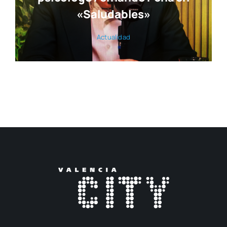
«Saludables»
Actua­li­dad