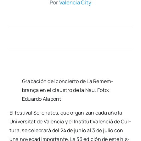
Por
Valen­cia City
Gra­ba­ción del con­cier­to de La Remem­
bra­nça en el claus­tro de la Nau. Foto:
Eduar­do Ala­pont
El fes­ti­val Sere­na­tes, que orga­ni­zan cada año la
Uni­ver­si­tat de Valèn­cia y el Ins­ti­tut Valen­cià de Cul­
tu­ra, se cele­bra­rá del 24 de junio al 3 de julio con
una nove­dad impor­tan­te. La 33 edi­ción de este his­