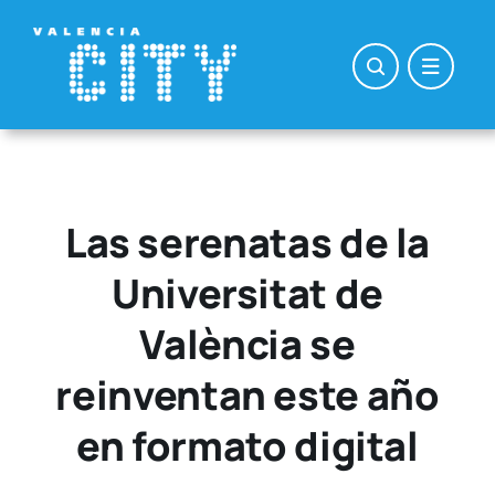
Saltar
al
contenido
Las serenatas de la
Universitat de
València se
reinventan este año
en formato digital