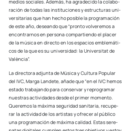
medios socia­les. Ade­más, ha agra­de­ci­do la cola­bo­
ra­ción de todas las ins­ti­tu­cio­nes y estruc­tu­ras uni­
ver­si­ta­rias que han hecho posi­ble la pro­gra­ma­ción
de este año, desean­do que “pron­to vol­ve­re­mos a
encon­trar­nos en per­so­na com­par­tien­do el pla­cer
de la músi­ca en direc­to en los espa­cios emble­má­ti­
cos de la que es su uni­ver­si­dad: la Uni­ver­si­tat de
Valèn­cia”.
La direc­to­ra adjun­ta de Músi­ca y Cul­tu­ra Popu­lar
del IVC, Mar­ga Lan­de­te, aña­de que “en el IVC hemos
esta­do tra­ba­jan­do para con­ser­var y repro­gra­mar
nues­tras acti­vi­da­des des­de el pri­mer momen­to.
Que­re­mos la máxi­ma segu­ri­dad sani­ta­ria, recu­pe­
rar la acti­vi­dad de los artis­tas y ofre­cer al públi­co
una pro­gra­ma­ción de máxi­ma cali­dad. Estas sere­
na­tas digi­ta­les cum­plen estos tres obje­ti­vos y estoy