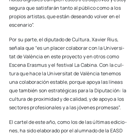
segu­ra que satis­fa­rán tan­to al públi­co como a los
pro­pios artis­tas, que están desean­do vol­ver en el
esce­na­rio”.
Por su par­te, el dipu­tado de Cul­tu­ra, Xavier Rius,
seña­la que “es un pla­cer cola­bo­rar con la Uni­ver­si­
tat de Valèn­cia en este pro­yec­to y en otros como
Esce­na Eras­mus y el fes­ti­val La Cabi­na. Con la cul­
tu­ra que hace la Uni­ver­si­tat de Valèn­cia tene­mos
una cola­bo­ra­ción esta­ble, por­que apo­ya las líneas
que tam­bién son estra­té­gi­cas para la Dipu­tación: la
cul­tu­ra de pro­xi­mi­dad y de cali­dad, y de apo­yo a los
sec­to­res pro­fe­sio­na­les y a las jóve­nes pro­me­sas”.
El car­tel de este año, como los de las últi­mas edi­cio­
nes, ha sido ela­bo­ra­do por el alum­na­do de la EASD