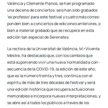
Valèn­cia y Cle­men­te Pia­nos, se han pro­gra­ma­do
una dece­na de con­cier­tos: seis han sido gra­ba­dos
‘ex pro­fes­so’ para este fes­ti­val y cua­tro más corres­
pon­den bien a con­cier­tos de edi­cio­nes ante­rio­res, o
bien a mate­rial gra­ba­do que se recu­pe­ra en esta
edi­ción tan espe­cial de Sere­na­tes.
La rec­to­ra de la Uni­ver­si­tat de Valèn­cia, M.ª Vicen­ta
Mes­tre, ha des­ta­ca­do que, con los cam­bios que
está supo­nien­do vivir una nue­va nor­ma­li­dad a con­
se­cuen­cia de la COVID-19, la edi­ción de este año,
que es la núme­ro trein­ta y tres, con­ti­núa con el
espí­ri­tu de más de tres déca­das de fes­ti­val y será
una edi­ción his­tó­ri­ca que recu­pe­ra actua­cio­nes
memo­ra­bles e incor­po­ra nue­vas inter­pre­ta­cio­nes, y
se abre así a todos los públi­cos a tra­vés de los