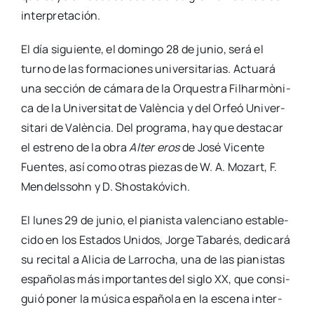
inter­pre­ta­ción.
El día siguien­te, el domin­go 28 de junio, será el
turno de las for­ma­cio­nes uni­ver­si­ta­rias. Actua­rá
una sec­ción de cáma­ra de la Orques­tra Filhar­mò­ni­
ca de la Uni­ver­si­tat de Valèn­cia y del Orfeó Uni­ver­
si­ta­ri de Valèn­cia. Del pro­gra­ma, hay que des­ta­car
el estreno de la obra
Alter eros
de José Vicen­te
Fuen­tes, así como otras pie­zas de W. A. Mozart, F.
Men­dels­sohn y D. Shos­ta­kó­vich.
El lunes 29 de junio, el pia­nis­ta valen­ciano esta­ble­
ci­do en los Esta­dos Uni­dos, Jor­ge Taba­rés, dedi­ca­rá
su reci­tal a Ali­cia de Larro­cha, una de las pia­nis­tas
espa­ño­las más impor­tan­tes del siglo XX, que con­si­
guió poner la músi­ca espa­ño­la en la esce­na inter­