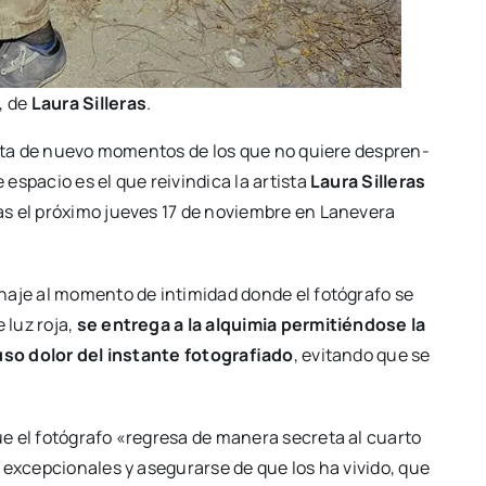
, de
Lau­ra Sille­ras
.
­ci­ta de nue­vo momen­tos de los que no quie­re des­pren­
pa­cio es el que rei­vin­di­ca la artis­ta
Lau­ra Sille­ras
as el pró­xi­mo jue­ves 17 de noviem­bre en Lane­ve­ra
na­je al momen­to de inti­mi­dad don­de el fotó­gra­fo se
 luz roja,
se entre­ga a la alqui­mia per­mi­tién­do­se la
­so dolor del ins­tan­te foto­gra­fia­do
, evi­tan­do que se
ue el fotó­gra­fo «regre­sa de mane­ra secre­ta al cuar­to
excep­cio­na­les y ase­gu­rar­se de que los ha vivi­do, que