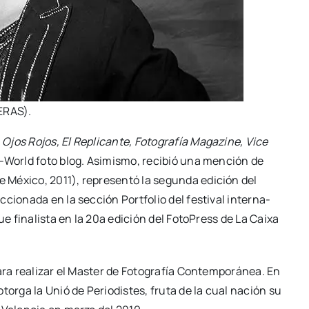
LERAS).
o
Ojos Rojos, El Repli­can­te, Foto­gra­fía Maga­zi­ne, Vice
World foto blog. Asi­mis­mo, reci­bió una men­ción de
Méxi­co, 2011), repre­sen­tó la segun­da edi­ción del
io­na­da en la sec­ción Port­fo­lio del fes­ti­val inter­na­
ue fina­lis­ta en la 20a edi­ción del Foto­Press de La Cai­xa
a rea­li­zar el Mas­ter de Foto­gra­fía Con­tem­po­rá­nea. En
otor­ga la Unió de Perio­dis­tes, fru­ta de la cual nación su