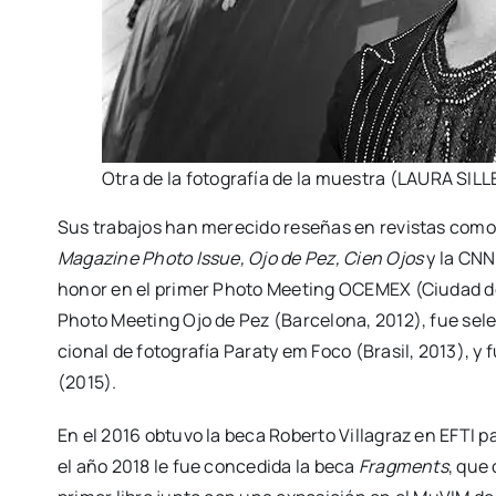
Otra de la foto­gra­fía de la mues­tra (LAURA SIL
Sus tra­ba­jos han mere­ci­do rese­ñas en revis­tas com
Maga­zi­ne Pho­to Issue, Ojo de Pez, Cien Ojos
y la CNN-
honor en el pri­mer Pho­to Mee­ting OCEMEX (Ciu­dad de 
Pho­to Mee­ting Ojo de Pez (Bar­ce­lo­na, 2012), fue selec­c
cio­nal de foto­gra­fía Paraty em Foco (Bra­sil, 2013), y f
(2015).
En el 2016 obtu­vo la beca Rober­to Villa­graz en EFTI par
el año 2018 le fue con­ce­di­da la beca
Frag­ments
, que 