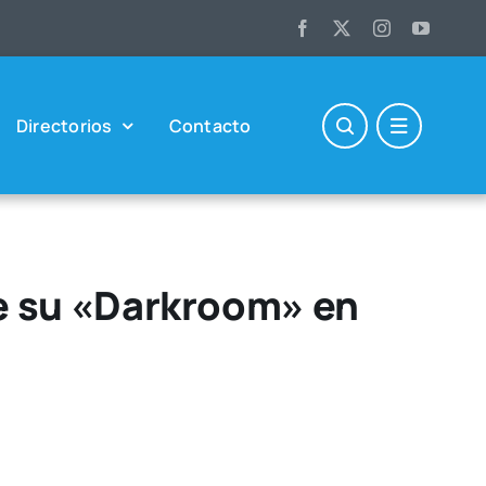
Direc­to­rios
Con­tac­to
 de su «Darkroom» en