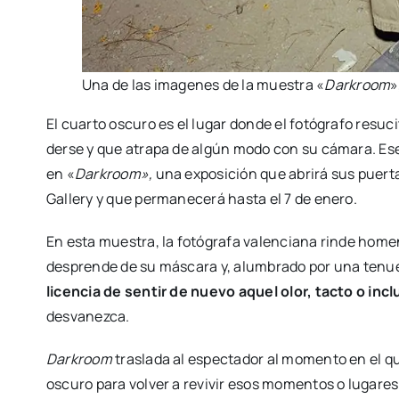
Una de las ima­ge­nes de la mues­tra «
Dar­kroom
»
El cuar­to oscu­ro es el lugar don­de el fotó­gra­fo resu
der­se y que atra­pa de algún modo con su cáma­ra. Ese es
en «
Dar­kroom»,
una expo­si­ción que abri­rá sus puer­t
Gallery y que per­ma­ne­ce­rá has­ta el 7 de enero.
En esta mues­tra, la fotó­gra­fa valen­cia­na rin­de home­
des­pren­de de su más­ca­ra y, alum­bra­do por una tenue
licen­cia de sen­tir de nue­vo aquel olor, tac­to o inclu
des­va­nez­ca.
Dar­kroom
tras­la­da al espec­ta­dor al momen­to en el q
oscu­ro para vol­ver a revi­vir esos momen­tos o luga­res 