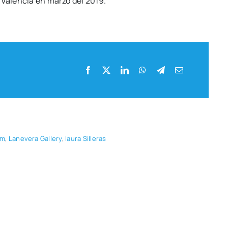
 Valen­cia en mar­zo del 2019.
om
,
Lane­ve­ra Gallery
,
lau­ra Sille­ras