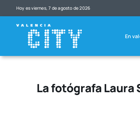
Saltar
Hoy es vier­nes, 7 de agos­to de 2026
al
contenido
En val
La fotógrafa Laura 