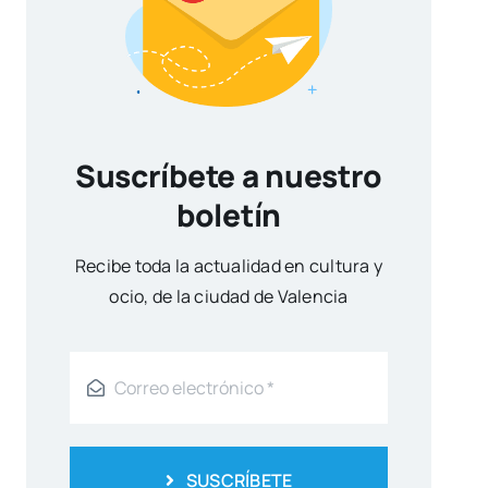
Suscríbete a nuestro
boletín
Reci­be toda la actua­li­dad en cul­tu­ra y
ocio, de la ciu­dad de Valen­cia
SUSCRÍBETE