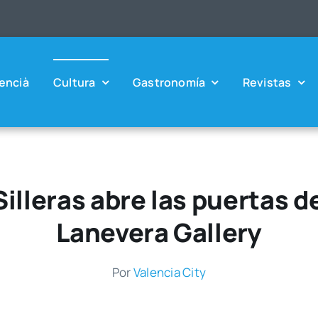
en­cià
Cul­tu­ra
Gas­tro­no­mía
Revis­tas
Silleras abre las puertas
Lanevera Gallery
Por
Valen­cia City