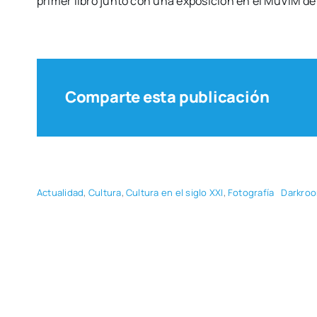
pri­mer libro jun­to con una expo­si­ción en el MuVIM de
Comparte esta publicación
Actua­li­dad
,
Cul­tu­ra
,
Cul­tu­ra en el siglo XXI
,
Foto­gra­fía
Dar­kro