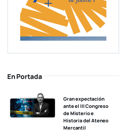
En Portada
Gran expectación
ante el III Congreso
de Misterio e
Historia del Ateneo
Mercantil