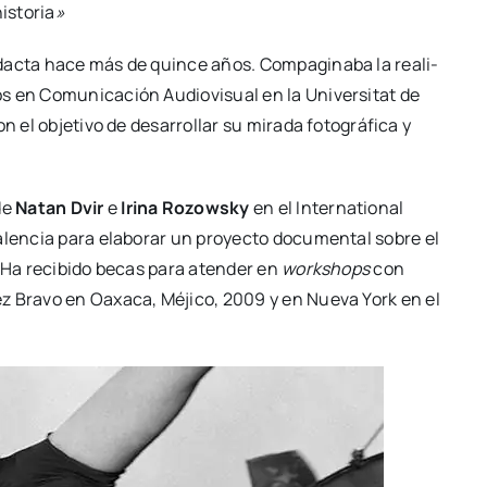
s­to­ria
»
­dac­ta hace más de quin­ce años. Com­pa­gi­na­ba la rea­li­
s en Comu­ni­ca­ción Audio­vi­sual en la Uni­ver­si­tat de
 el obje­ti­vo de desa­rro­llar su mira­da foto­grá­fi­ca y
 de
Natan Dvir
e
Iri­na Rozowsky
en el Inter­na­tio­nal
alen­cia para ela­bo­rar un pro­yec­to docu­men­tal sobre el
. Ha reci­bi­do becas para aten­der en
workshops
con
­rez Bra­vo en Oaxa­ca, Méji­co, 2009 y en Nue­va York en el