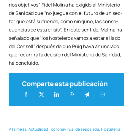
rios obje­ti­vos”. Fidel Moli­na ha exi­gi­do al Minis­te­rio
de Sani­dad que “no jue­gue con el futu­ro de un sec­
tor que está sufrien­do, como nin­guno, las con­se­
cuen­cias de esta cri­sis”. En este sen­ti­do, Moli­na ha
seña­la­do que “los hos­te­le­ros vamos a estar al lado
del Con­sell” des­pués de que Puig haya anun­cia­do
que recu­rri­rá la deci­sión del Minis­te­rio de Sani­dad,
ha con­clui­do.
Comparte esta publicación
A la mesa
,
Actua­li­dad
coro­na­vi­rus
,
deses­ca­la­da
,
Hos­te­le­ría