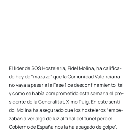
El líder de SOS Hos­te­le­ría, Fidel Moli­na, ha cali­fi­ca­
do hoy de “maza­zo” que la Comu­ni­dad Valen­cia­na
no vaya a pasar a la Fase 1 de des­con­fi­na­mien­to, tal
y como se había com­pro­me­ti­do esta sema­na el pre­
si­den­te de la Gene­ra­li­tat, Ximo Puig. En este sen­ti­
do, Moli­na ha ase­gu­ra­do que los hos­te­le­ros “empe­
za­ban a ver algo de luz al final del túnel pero el
Gobierno de Espa­ña nos la ha apa­ga­do de gol­pe”.