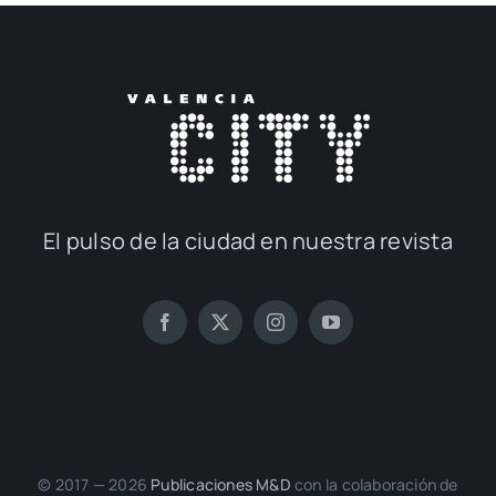
El pul­so de la ciu­dad en nues­tra revis­ta
© 2017 — 2026
Publi­ca­cio­nes M&D
con la cola­bo­ra­ción de