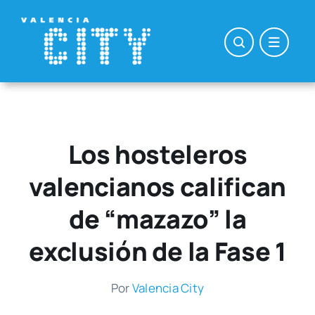
Saltar
al
contenido
Los hosteleros
valencianos califican
de “mazazo” la
exclusión de la Fase 1
Por
Valen­cia City