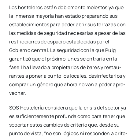
Los hos­te­le­ros están doble­men­te moles­tos ya que
la inmen­sa mayo­ría han esta­do pre­pa­ran­do sus
esta­ble­ci­mien­tos para poder abrir sus terra­zas con
las medi­das de segu­ri­dad nece­sa­rias a pesar de las
res­tric­cio­nes de espa­cio esta­ble­ci­das por el
Gobierno cen­tral. La segu­ri­dad con la que Puig
garan­ti­zó que el pró­xi­mo lunes se entra­ría en la
fase 1 ha lle­va­do a pro­pie­ta­rios de bares y res­tau­
ran­tes a poner a pun­to los loca­les, desin­fec­tar­los y
com­prar un géne­ro que aho­ra no van a poder apro­
ve­char.
SOS Hos­te­le­ría con­si­de­ra que la cri­sis del sec­tor ya
es sufi­cien­te­men­te pro­fun­da como para tener que
sopor­tar estos cam­bios de cri­te­rio que, des­de su
pun­to de vis­ta, “no son lógi­cos ni res­pon­den a cri­te­