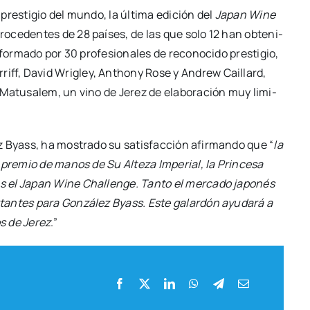
res­ti­gio del mun­do, la últi­ma edi­ción del
Japan Wine
o­ce­den­tes de 28 paí­ses, de las que solo 12 han obte­ni­
for­ma­do por 30 pro­fe­sio­na­les de reco­no­ci­do pres­ti­gio,
rriff, David Wri­gley, Anthony Rose y Andrew Cai­llard,
de Matu­sa­lem, un vino de Jerez de ela­bo­ra­ción muy limi­
ez Byass, ha mos­tra­do su satis­fac­ción afir­man­do que “
la
o pre­mio de manos de Su Alte­za Impe­rial, la Prin­ce­sa
s el Japan Wine Cha­llen­ge. Tan­to el mer­ca­do japo­nés
an­tes para Gon­zá­lez Byass. Este galar­dón ayu­da­rá a
os de Jerez
.”