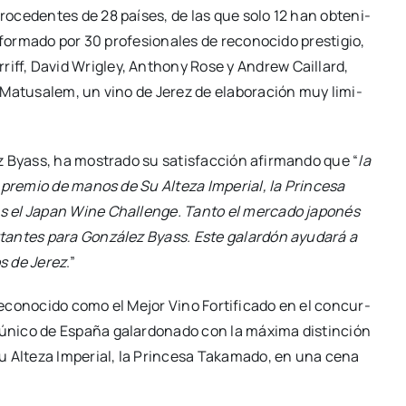
o­ce­den­tes de 28 paí­ses, de las que solo 12 han obte­ni­
for­ma­do por 30 pro­fe­sio­na­les de reco­no­ci­do pres­ti­gio,
rriff, David Wri­gley, Anthony Rose y Andrew Cai­llard,
de Matu­sa­lem, un vino de Jerez de ela­bo­ra­ción muy limi­
ez Byass, ha mos­tra­do su satis­fac­ción afir­man­do que “
la
o pre­mio de manos de Su Alte­za Impe­rial, la Prin­ce­sa
s el Japan Wine Cha­llen­ge. Tan­to el mer­ca­do japo­nés
an­tes para Gon­zá­lez Byass. Este galar­dón ayu­da­rá a
os de Jerez
.”
co­no­ci­do como el Mejor Vino For­ti­fi­ca­do en el con­cur­
 úni­co de Espa­ña galar­do­na­do con la máxi­ma dis­tin­ción
u Alte­za Impe­rial, la Prin­ce­sa Taka­ma­do, en una cena