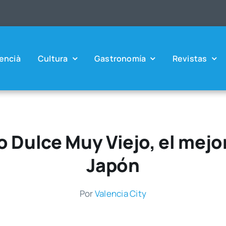
en­cià
Cul­tu­ra
Gas­tro­no­mía
Revis­tas
Dulce Muy Viejo, el mejo
Japón
Por
Valen­cia City