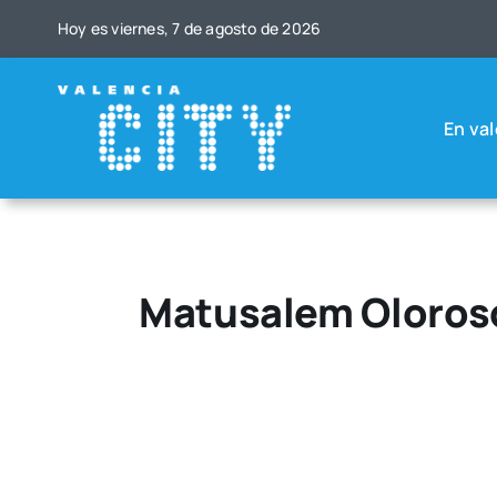
Saltar
Hoy es vier­nes, 7 de agos­to de 2026
al
contenido
En val
Matusalem Oloroso 