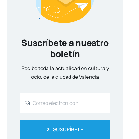
Suscríbete a nuestro
boletín
Reci­be toda la actua­li­dad en cul­tu­ra y
ocio, de la ciu­dad de Valen­cia
SUSCRÍBETE