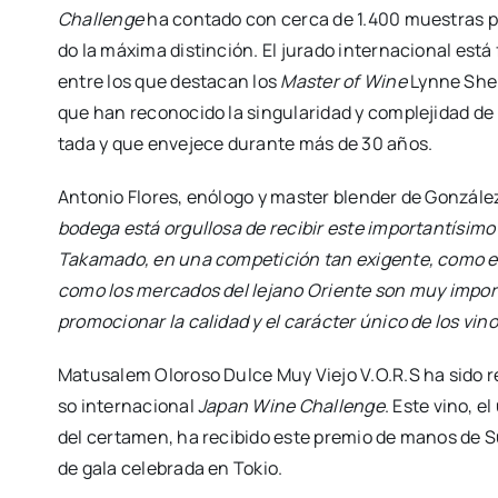
Cha­llen­ge
ha con­ta­do con cer­ca de 1.400 mues­tras pr
do la máxi­ma dis­tin­ción. El jura­do inter­na­cio­nal está 
entre los que des­ta­can los
Mas­ter of Wine
Lyn­ne She­
que han reco­no­ci­do la sin­gu­la­ri­dad y com­ple­ji­dad 
ta­da y que enve­je­ce duran­te más de 30 años.
Anto­nio Flo­res, enó­lo­go y mas­ter blen­der de Gon­zá­l
bode­ga está orgu­llo­sa de reci­bir este impor­tan­tí­si­m
Taka­ma­do, en una com­pe­ti­ción tan exi­gen­te, como e
como los mer­ca­dos del lejano Orien­te son muy impor­t
pro­mo­cio­nar la cali­dad y el carác­ter úni­co de los vin
Matu­sa­lem Olo­ro­so Dul­ce Muy Vie­jo V.O.R.S ha sido re
so inter­na­cio­nal
Japan Wine Cha­llen­ge
. Este vino, el
del cer­ta­men, ha reci­bi­do este pre­mio de manos de S
de gala cele­bra­da en Tokio.