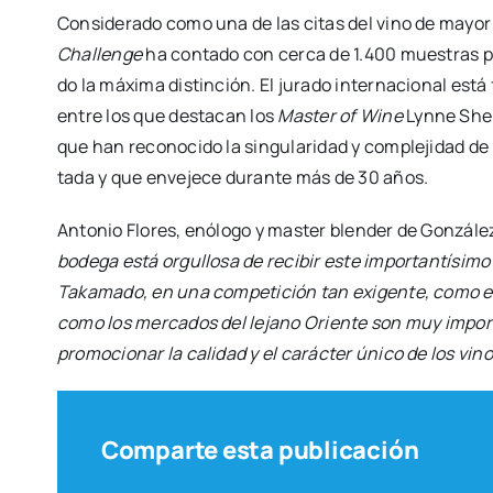
Con­si­de­ra­do como una de las citas del vino de mayor p
Cha­llen­ge
ha con­ta­do con cer­ca de 1.400 mues­tras pr
do la máxi­ma dis­tin­ción. El jura­do inter­na­cio­nal está 
entre los que des­ta­can los
Mas­ter of Wine
Lyn­ne She­
que han reco­no­ci­do la sin­gu­la­ri­dad y com­ple­ji­dad 
ta­da y que enve­je­ce duran­te más de 30 años.
Anto­nio Flo­res, enó­lo­go y mas­ter blen­der de Gon­zá­l
bode­ga está orgu­llo­sa de reci­bir este impor­tan­tí­si­m
Taka­ma­do, en una com­pe­ti­ción tan exi­gen­te, como e
como los mer­ca­dos del lejano Orien­te son muy impor­t
pro­mo­cio­nar la cali­dad y el carác­ter úni­co de los vin
Comparte esta publicación