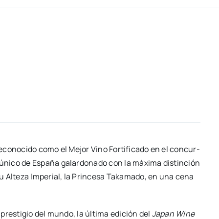
co­no­ci­do como el Mejor Vino For­ti­fi­ca­do en el con­cur­
 úni­co de Espa­ña galar­do­na­do con la máxi­ma dis­tin­ción
u Alte­za Impe­rial, la Prin­ce­sa Taka­ma­do, en una cena
res­ti­gio del mun­do, la últi­ma edi­ción del
Japan Wine