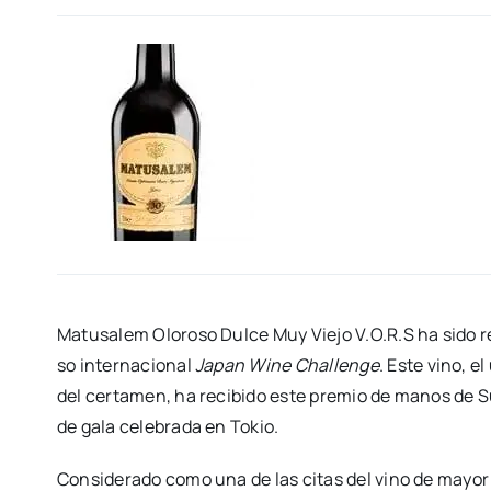
Matu­sa­lem Olo­ro­so Dul­ce Muy Vie­jo V.O.R.S ha sido re
so inter­na­cio­nal
Japan Wine Cha­llen­ge
. Este vino, el
del cer­ta­men, ha reci­bi­do este pre­mio de manos de S
de gala cele­bra­da en Tokio.
Con­si­de­ra­do como una de las citas del vino de mayor p