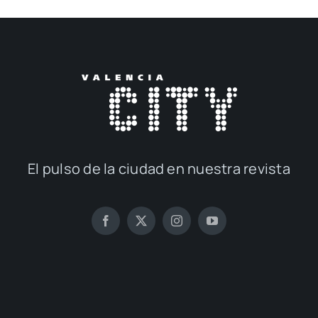
El pul­so de la ciu­dad en nues­tra revis­ta