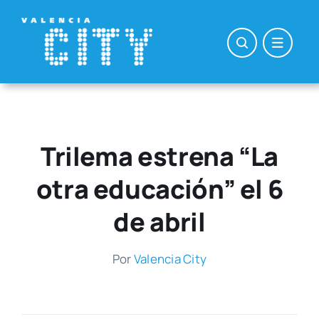
Saltar
al
contenido
Trilema estrena “La
otra educación” el 6
de abril
Por
Valen­cia City