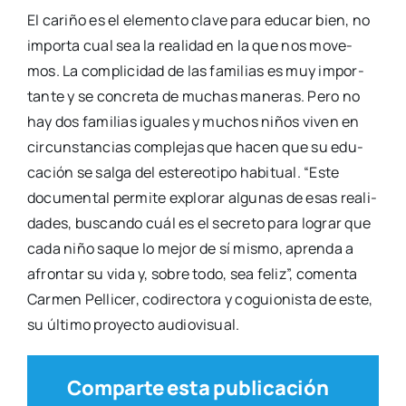
El cari­ño es el ele­men­to cla­ve para edu­car bien, no
impor­ta cual sea la reali­dad en la que nos move­
mos. La com­pli­ci­dad de las fami­lias es muy impor­
tan­te y se con­cre­ta de muchas mane­ras. Pero no
hay dos fami­lias igua­les y muchos niños viven en
cir­cuns­tan­cias com­ple­jas que hacen que su edu­
ca­ción se sal­ga del este­reo­ti­po habi­tual. “Este
docu­men­tal per­mi­te explo­rar algu­nas de esas reali­
da­des, bus­can­do cuál es el secre­to para lograr que
cada niño saque lo mejor de sí mis­mo, apren­da a
afron­tar su vida y, sobre todo, sea feliz”, comen­ta
Car­men Pelli­cer, codi­rec­to­ra y coguio­nis­ta de este,
su últi­mo pro­yec­to audio­vi­sual.
Comparte esta publicación