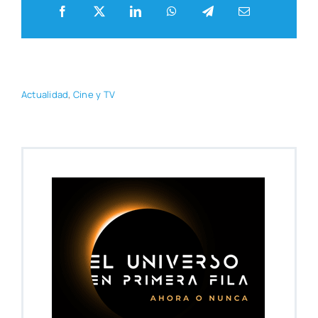
Actua­li­dad
,
Cine y TV