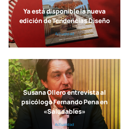
Ya está disponible la nueva
edición de Tendencias Diseño
Actua­li­dad
Susana Ollero entrevista al
psicólogo Fernando Pena en
«Saludables»
Actua­li­dad