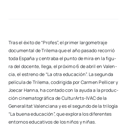
Tras el éxi­to de “Pro­fes”, el pri­mer lar­go­me­tra­je
docu­men­tal de Tri­le­ma que el año pasa­do reco­rrió
toda Espa­ña y cen­tra­ba el pun­to de mira en la figu­
ra del docen­te, lle­ga, el pró­xi­mo 6 de abril en Valen­
cia, el estreno de “La otra edu­ca­ción”. La segun­da
pelí­cu­la de Tri­le­ma, codi­ri­gi­da por Car­men Pelli­cer y
Joe­car Han­na, ha con­ta­do con la ayu­da a la pro­duc­
ción cine­ma­to­grá­fi­ca de Cul­­tu­­rArts-IVAC de la
Gene­ra­li­tat Valen­cia­na y es el segun­do de la tri­lo­gía
“La bue­na edu­ca­ción”, que explo­ra los dife­ren­tes
entor­nos edu­ca­ti­vos de los niños y niñas.