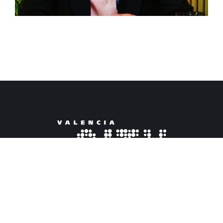
El pul­so de la ciu­dad en nues­tra revis­ta