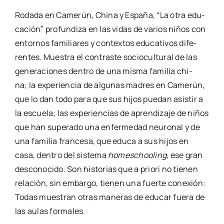
Roda­da en Came­rún, Chi­na y Espa­ña, “La otra edu­
ca­ción” pro­fun­di­za en las vidas de varios niños con
entor­nos fami­lia­res y con­tex­tos edu­ca­ti­vos dife­
ren­tes. Mues­tra el con­tras­te socio­cul­tu­ral de las
gene­ra­cio­nes den­tro de una mis­ma fami­lia chi­
na; la expe­rien­cia de algu­nas madres en Came­rún,
que lo dan todo para que sus hijos pue­dan asis­tir a
la escue­la; las expe­rien­cias de apren­di­za­je de niños
que han supe­ra­do una enfer­me­dad neu­ro­nal y de
una fami­lia fran­ce­sa, que edu­ca a sus hijos en
casa, den­tro del sis­te­ma
homes­choo­ling
, ese gran
des­co­no­ci­do. Son his­to­rias que a prio­ri no tie­nen
rela­ción, sin embar­go, tie­nen una fuer­te cone­xión:
Todas mues­tran otras mane­ras de edu­car fue­ra de
las aulas for­ma­les.