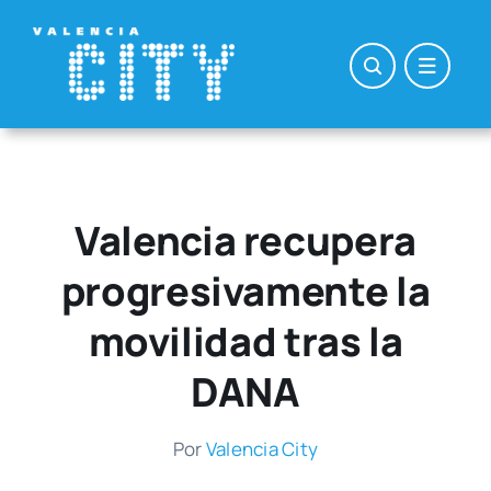
Saltar
al
contenido
Valencia recupera
progresivamente la
movilidad tras la
DANA
Por
Valen­cia City