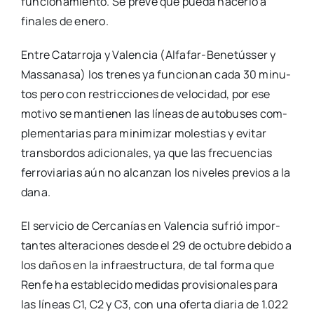
fun­cio­na­mien­to. Se pre­vé que pue­da hacer­lo a
fina­les de enero.
Entre Cata­rro­ja y Valen­cia (Alfa­­far-Bene­­tú­s­­ser y
Mas­sa­na­sa) los tre­nes ya fun­cio­nan cada 30 minu­
tos pero con res­tric­cio­nes de velo­ci­dad, por ese
moti­vo se man­tie­nen las líneas de auto­bu­ses com­
ple­men­ta­rias para mini­mi­zar moles­tias y evi­tar
trans­bor­dos adi­cio­na­les, ya que las fre­cuen­cias
ferro­via­rias aún no alcan­zan los nive­les pre­vios a la
dana.
El ser­vi­cio de Cer­ca­nías en Valen­cia sufrió impor­
tan­tes alte­ra­cio­nes des­de el 29 de octu­bre debi­do a
los daños en la infra­es­truc­tu­ra, de tal for­ma que
Ren­fe ha esta­ble­ci­do medi­das pro­vi­sio­na­les para
las líneas C1, C2 y C3, con una ofer­ta dia­ria de 1.022