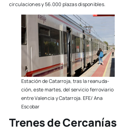
cir­cu­la­cio­nes y 56.000 pla­zas dis­po­ni­bles.
Esta­ción de Cata­rro­ja, tras la reanu­da­
ción, este mar­tes, del ser­vi­cio ferro­via­rio
entre Valen­cia y Cata­rro­ja. EFE/ Ana
Esco­bar
Trenes de Cercanías