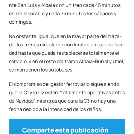
n­­te San Luis y Aldaia con un tren cada 45 minu­tos
en día labo­ra­ble y cada 75 minu­tos los sába­dos y
domin­gos.
No obs­tan­te, igual que en la mayor par­te del tra­za­
do, los tre­nes cir­cu­la­rán con limi­ta­cio­nes de velo­ci­
dad has­ta que pue­da res­ta­ble­cer­se total­men­te el
ser­vi­cio, y en el res­to del tra­mo Aldaia-Buñol y Utiel,
se man­tie­nen los auto­bu­ses.
El com­pro­mi­so del ges­tor ferro­via­rio sigue sien­do
que la C1 y la C2 estén “total­men­te ope­ra­ti­vas antes
de Navi­dad”, mien­tras que para la C3 no hay una
fecha debi­do a la inten­si­dad de los daños.
Comparte esta publicación