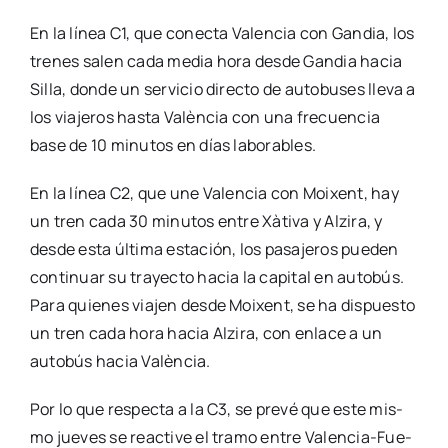
En la línea C1, que conec­ta Valen­cia con Gan­dia, los
tre­nes salen cada media hora des­de Gan­dia hacia
Silla, don­de un ser­vi­cio direc­to de auto­bu­ses lle­va a
los via­je­ros has­ta Valèn­cia con una fre­cuen­cia
base de 10 minu­tos en días labo­ra­bles.
En la línea C2, que une Valen­cia con Moi­xent, hay
un tren cada 30 minu­tos entre Xàti­va y Alzi­ra, y
des­de esta últi­ma esta­ción, los pasa­je­ros pue­den
con­ti­nuar su tra­yec­to hacia la capi­tal en auto­bús.
Para quie­nes via­jen des­de Moi­xent, se ha dis­pues­to
un tren cada hora hacia Alzi­ra, con enla­ce a un
auto­bús hacia Valèn­cia.
Por lo que res­pec­ta a la C3, se pre­vé que este mis­
mo jue­ves se reac­ti­ve el tra­mo entre Vale­n­­cia-Fue­