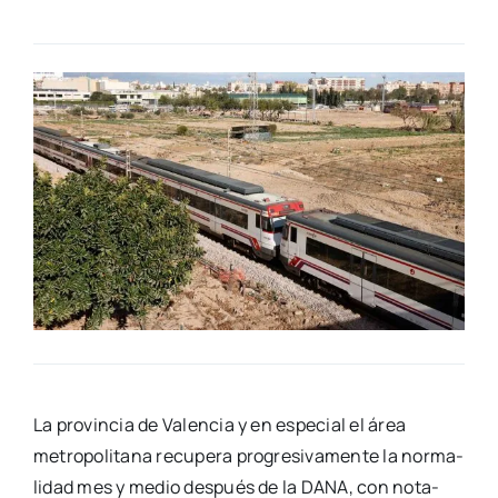
La pro­vin­cia de Valen­cia y en espe­cial el área
metro­po­li­ta­na recu­pe­ra pro­gre­si­va­men­te la nor­ma­
li­dad mes y medio des­pués de la DANA, con nota­