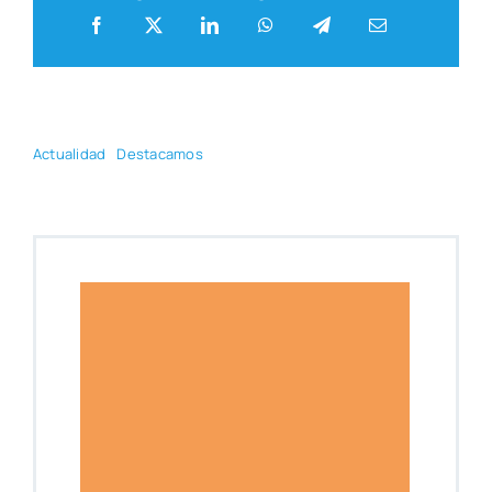
Actua­li­dad
Des­ta­ca­mos