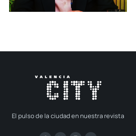
El pul­so de la ciu­dad en nues­tra revis­ta