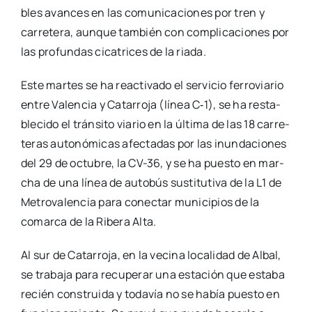
bles avan­ces en las comu­ni­ca­cio­nes por tren y
carre­te­ra, aun­que tam­bién con com­pli­ca­cio­nes por
las pro­fun­das cica­tri­ces de la ria­da.
Este mar­tes se ha reac­ti­va­do el ser­vi­cio ferro­via­rio
entre Valen­cia y Cata­rro­ja (línea C‑1), se ha res­ta­
ble­ci­do el trán­si­to via­rio en la últi­ma de las 18 carre­
te­ras auto­nó­mi­cas afec­ta­das por las inun­da­cio­nes
del 29 de octu­bre, la CV-36, y se ha pues­to en mar­
cha de una línea de auto­bús sus­ti­tu­ti­va de la L1 de
Metro­va­len­cia para conec­tar muni­ci­pios de la
comar­ca de la Ribe­ra Alta.
Al sur de Cata­rro­ja, en la veci­na loca­li­dad de Albal,
se tra­ba­ja para recu­pe­rar una esta­ción que esta­ba
recién cons­trui­da y toda­vía no se había pues­to en