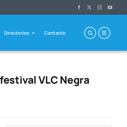
Direc­to­rios
Con­tac­to
festival VLC Negra