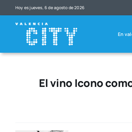
Saltar
Hoy es jue­ves, 6 de agos­to de 2026
al
contenido
En val
El vino Icono com