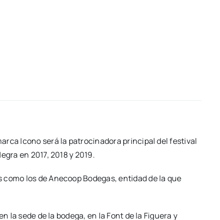
­ca Icono será la patro­ci­na­do­ra prin­ci­pal del fes­ti­val
 Negra en 2017, 2018 y 2019.
tes como los de Ane­co­op Bode­gas, enti­dad de la que
o en la sede de la bode­ga, en la Font de la Figue­ra y