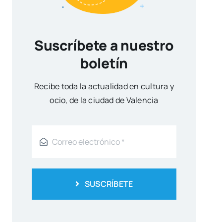
Suscríbete a nuestro
boletín
Reci­be toda la actua­li­dad en cul­tu­ra y
ocio, de la ciu­dad de Valen­cia
SUSCRÍBETE