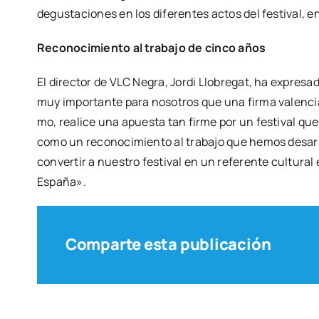
degus­ta­cio­nes en los dife­ren­tes actos del fes­ti­val, ent
Reco­no­ci­mien­to al tra­ba­jo de cin­co años
El direc­tor de VLC Negra, Jor­di Llo­bre­gat, ha expre­sa­
muy impor­tan­te para noso­tros que una fir­ma valen­cia­
mo, reali­ce una apues­ta tan fir­me por un fes­ti­val que 
como un reco­no­ci­mien­to al tra­ba­jo que hemos desa­rro
con­ver­tir a nues­tro fes­ti­val en un refe­ren­te cul­tu­r
Espa­ña».
Comparte esta publicación