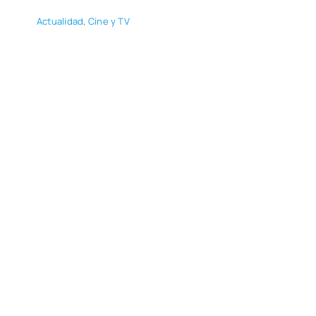
Actua­li­dad
,
Cine y TV