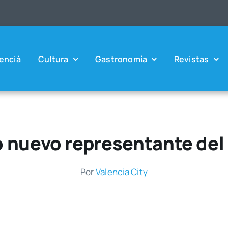
en­cià
Cul­tu­ra
Gas­tro­no­mía
Revis­tas
o nuevo representante del 
Por
Valen­cia City