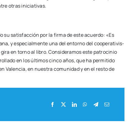
re otras ini­cia­ti­vas.
do su satis­fac­ción por la fir­ma de este acuer­do: «Es
na, y espe­cial­men­te una del entorno del coope­ra­ti­vis­
gira en torno al libro. Con­si­de­ra­mos este patro­ci­nio
­lla­do en los últi­mos cin­co años, que ha per­mi­ti­do
al en Valen­cia, en nues­tra comu­ni­dad y en el res­to de