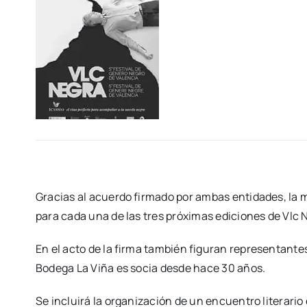
Gra­cias al acuer­do fir­ma­do por ambas enti­da­des, la mar
para cada una de las tres pró­xi­mas edi­cio­nes de Vlc
En el acto de la fir­ma tam­bién figu­ran repre­sen­tan­
Bode­ga La Viña es socia des­de hace 30 años.
Se inclui­rá la orga­ni­za­ción de un encuen­tro lite­ra­ri