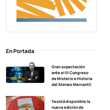
En Portada
Gran expectación
ante el III Congreso
de Misterio e Historia
del Ateneo Mercantil
Ya está disponible la
nueva edición de