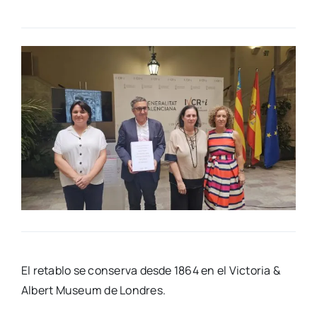
El reta­blo se con­ser­va des­de 1864 en el Vic­to­ria &
Albert Museum de Lon­dres.