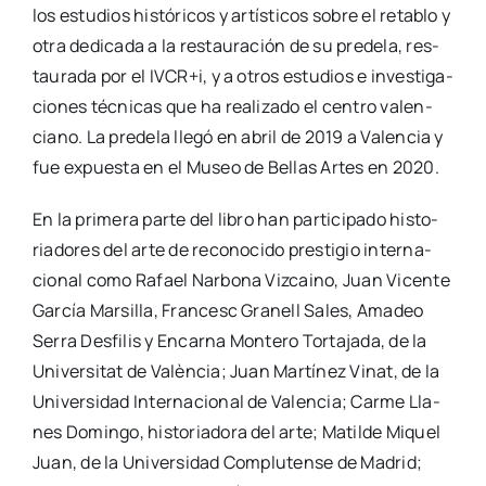
los estu­dios his­tó­ri­cos y artís­ti­cos sobre el reta­blo y
otra dedi­ca­da a la res­tau­ra­ción de su pre­de­la, res­
tau­ra­da por el IVCR+i, y a otros estu­dios e inves­ti­ga­
cio­nes téc­ni­cas que ha rea­li­za­do el cen­tro valen­
ciano. La pre­de­la lle­gó en abril de 2019 a Valen­cia y
fue expues­ta en el Museo de Bellas Artes en 2020.
En la pri­me­ra par­te del libro han par­ti­ci­pa­do his­to­
ria­do­res del arte de reco­no­ci­do pres­ti­gio inter­na­
cio­nal como Rafael Nar­bo­na Viz­caino, Juan Vicen­te
Gar­cía Mar­si­lla, Fran­cesc Gra­nell Sales, Ama­deo
Serra Des­fi­lis y Encar­na Mon­te­ro Tor­ta­ja­da, de la
Uni­ver­si­tat de Valèn­cia; Juan Mar­tí­nez Vinat, de la
Uni­ver­si­dad Inter­na­cio­nal de Valen­cia; Car­me Lla­
nes Domin­go, his­to­ria­do­ra del arte; Matil­de Miquel
Juan, de la Uni­ver­si­dad Com­plu­ten­se de Madrid;