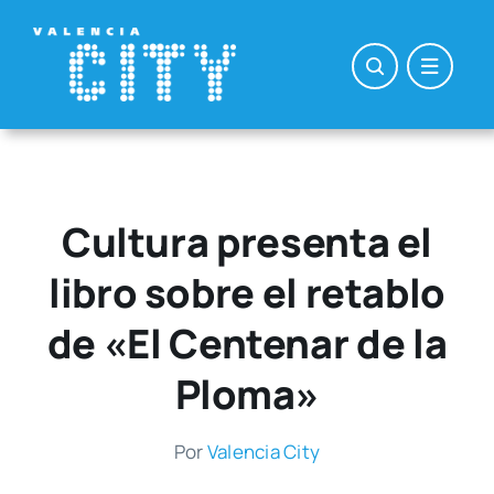
Saltar
al
contenido
Cultura presenta el
libro sobre el retablo
de «El Centenar de la
Ploma»
Por
Valen­cia City