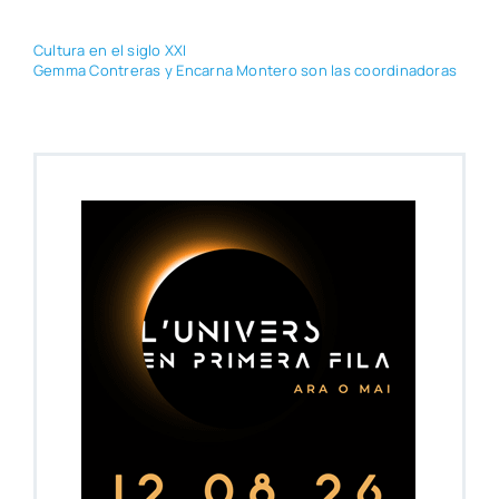
Cul­tu­ra en el siglo XXI
Gem­ma Con­tre­ras y Encar­na Mon­te­ro son las coor­di­na­do­ras