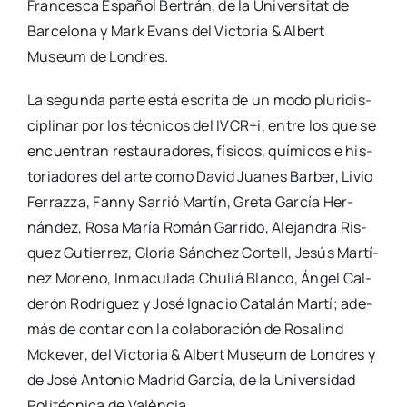
Fran­ces­ca Espa­ñol Ber­trán, de la Uni­ver­si­tat de
Bar­ce­lo­na y Mark Evans del Vic­to­ria & Albert
Museum de Lon­dres.
La segun­da par­te está escri­ta de un modo plu­ri­dis­
ci­pli­nar por los téc­ni­cos del IVCR+i, entre los que se
encuen­tran res­tau­ra­do­res, físi­cos, quí­mi­cos e his­
to­ria­do­res del arte como David Jua­nes Bar­ber, Livio
Ferraz­za, Fanny Sarrió Mar­tín, Gre­ta Gar­cía Her­
nán­dez, Rosa María Román Garri­do, Ale­jan­dra Ris­
quez Gutie­rrez, Glo­ria Sán­chez Cor­tell, Jesús Mar­tí­
nez Moreno, Inma­cu­la­da Chu­liá Blan­co, Ángel Cal­
de­rón Rodrí­guez y José Igna­cio Cata­lán Mar­tí; ade­
más de con­tar con la cola­bo­ra­ción de Rosa­lind
Mcke­ver, del Vic­to­ria & Albert Museum de Lon­dres y
de José Anto­nio Madrid Gar­cía, de la Uni­ver­si­dad
Poli­téc­ni­ca de Valèn­cia.