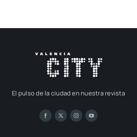
El pul­so de la ciu­dad en nues­tra revis­ta