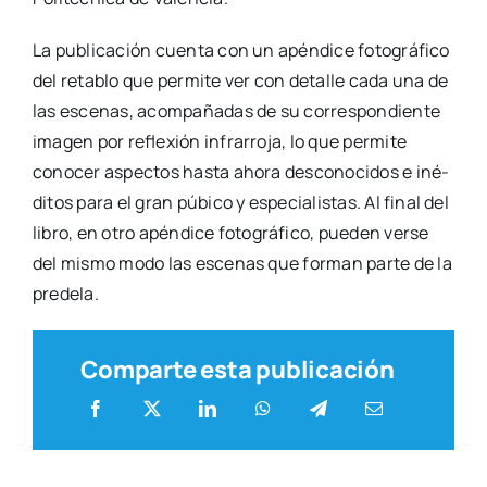
La publi­ca­ción cuen­ta con un apén­di­ce foto­grá­fi­co
del reta­blo que per­mi­te ver con deta­lle cada una de
las esce­nas, acom­pa­ña­das de su corres­pon­dien­te
ima­gen por refle­xión infra­rro­ja, lo que per­mi­te
cono­cer aspec­tos has­ta aho­ra des­co­no­ci­dos e iné­
di­tos para el gran púbi­co y espe­cia­lis­tas. Al final del
libro, en otro apén­di­ce foto­grá­fi­co, pue­den ver­se
del mis­mo modo las esce­nas que for­man par­te de la
pre­de­la.
Comparte esta publicación