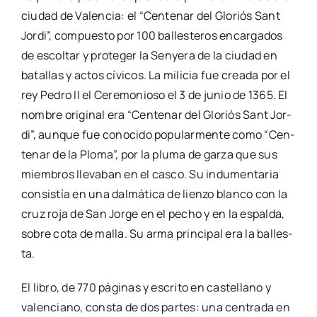
ciu­dad de Valen­cia: el “Cen­te­nar del Glo­riós Sant
Jor­di”, com­pues­to por 100 balles­te­ros encar­ga­dos
de escol­tar y pro­te­ger la Sen­ye­ra de la ciu­dad en
bata­llas y actos cívi­cos. La mili­cia fue crea­da por el
rey Pedro II el Cere­mo­nio­so el 3 de junio de 1365. El
nom­bre ori­gi­nal era “Cen­te­nar del Glo­riós Sant Jor­
di”, aun­que fue cono­ci­do popu­lar­men­te como “Cen­
te­nar de la Plo­ma”, por la plu­ma de gar­za que sus
miem­bros lle­va­ban en el cas­co. Su indu­men­ta­ria
con­sis­tía en una dal­má­ti­ca de lien­zo blan­co con la
cruz roja de San Jor­ge en el pecho y en la espal­da,
sobre cota de malla. Su arma prin­ci­pal era la balles­
ta.
El libro, de 770 pági­nas y escri­to en cas­te­llano y
valen­ciano, cons­ta de dos par­tes: una cen­tra­da en