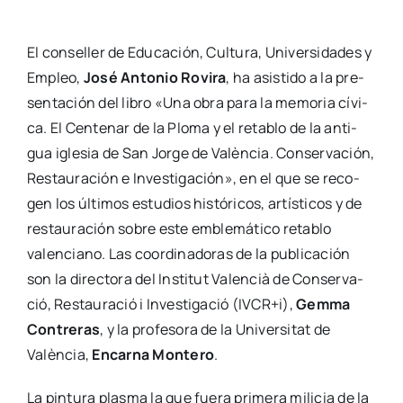
El con­se­ller de Edu­ca­ción, Cul­tu­ra, Uni­ver­si­da­des y
Empleo,
José Anto­nio Rovi­ra
, ha asis­ti­do a la pre­
sen­ta­ción del libro «Una obra para la memo­ria cívi­
ca. El Cen­te­nar de la Plo­ma y el reta­blo de la anti­
gua igle­sia de San Jor­ge de Valèn­cia. Con­ser­va­ción,
Res­tau­ra­ción e Inves­ti­ga­ción», en el que se reco­
gen los últi­mos estu­dios his­tó­ri­cos, artís­ti­cos y de
res­tau­ra­ción sobre este emble­má­ti­co reta­blo
valen­ciano. Las coor­di­na­do­ras de la publi­ca­ción
son la direc­to­ra del Ins­ti­tut Valen­cià de Con­ser­va­
ció, Res­tau­ra­ció i Inves­ti­ga­ció (IVCR+i),
Gem­ma
Con­tre­ras
, y la pro­fe­so­ra de la Uni­ver­si­tat de
Valèn­cia,
Encar­na Mon­te­ro
.
La pin­tu­ra plas­ma la que fue­ra pri­me­ra mili­cia de la