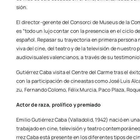
sión.
El dire­c­­tor-gere­n­­te del Con­sor­ci de Museus de la Co
es “todo un lujo con­tar con la pre­sen­cia en el ciclo 
espa­ñol. Repa­sar su tra­yec­to­ria en pri­me­ra per­so­na n
viva del cine, del tea­tro y de la tele­vi­sión de nues­tro 
audio­vi­sua­les valen­cia­nos, a tra­vés de su tes­ti­mo­ni
Gutié­rrez Caba visi­ta el Cen­tre del Car­me tras el éxi­
con la par­ti­ci­pa­ción de cineas­tas como José Luis Alcai
zu, Fer­nan­do Colo­mo, Félix Mur­cia, Paco Pla­za, Roqu
Actor de raza, pro­lí­fi­co y pre­mia­do
Emi­lio Gutié­rrez Caba (Valla­do­lid, 1942) nació en una 
tra­ba­ja­do en cine, tele­vi­sión y tea­tro con­tem­po­rá­n
rrez Caba está pre­sen­te en los dife­ren­tes tipos de cine