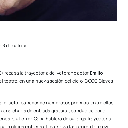
es 8 de octu­bre.
repa­sa la tra­yec­to­ria del vete­rano actor
Emi­lio
ón y el tea­tro, en una nue­va sesión del ciclo ‘CCCC Cla­ves
s
, el actor gana­dor de nume­ro­sos pre­mios, entre ellos
na char­la de entra­da gra­tui­ta, con­du­ci­da por el
n­da. Gutié­rrez Caba habla­rá de su lar­ga tra­yec­to­ria
pro­lí­fi­ca entre­ga al tea­tro y a las series de tele­vi­