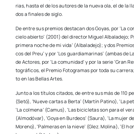
rias, has­ta el de los auto­res de la nue­va ola, el de la ll
dos a fina­les de siglo.
De entre sus pre­mios des­ta­can dos Goyas, por ‘La comu­n
cie­lo abier­to’ (2001) del direc­tor Miguel Alba­la­de­jo; 
pri­me­ra noche de mi vida’ (Alba­la­de­jo); y dos Pre­mios
cos del Preu’ y por ‘Los guar­dia­ma­ri­nas’ (ambas de 
de Acto­res, por ‘La comu­ni­dad’ y por la serie ‘Gran Res
to­grá­fi­cos, el Pre­mio Foto­gra­mas por toda su carre­ra
to en las Bellas Artes.
Jun­to a los títu­los cita­dos, de entre sus más de 110 pelí
(Setó), ‘Nue­ve car­tas a Ber­ta’ (Mar­tín Patino), ‘La peti
‘La col­me­na’ (Camus), ‘Las bici­cle­tas son para el ve
(Almo­dó­var), ‘Goya en Bur­deos’ (Sau­ra), ‘La mujer de
Moreno), ‘Pal­me­ras en la nie­ve’ (Glez. Moli­na), ‘El ho