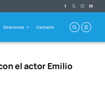
Direc­to­rios
Con­tac­to
on el actor Emilio