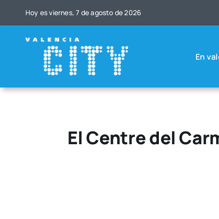
Saltar
Hoy es vier­nes, 7 de agos­to de 2026
al
contenido
En val
El Centre del Car