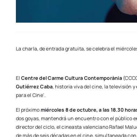
La char­la, de entra­da gra­tui­ta, se cele­bra el miér­co­l
El
Cen­tre del Car­me Cul­tu­ra Con­tem­po­rà­nia
(CCCC) 
Gutié­rrez Caba
, his­to­ria viva del cine, la tele­vi­si
para el Cine’.
El pró­xi­mo
miér­co­les 8 de octu­bre, a las 18.30 hora
dos goyas, man­ten­drá un encuen­tro con el públi­co en u
direc­tor del ciclo, el cineas­ta valen­ciano Rafael Malue
de más de seis déca­das en el cine, simul­ta­nea­da con su 