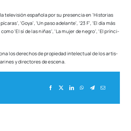
a tele­vi­sión espa­ño­la por su pre­sen­cia en ‘His­to­rias
 píca­ras’, ‘Goya’, ‘Un paso ade­lan­te’, ‘23 F’, ‘El día más
s como ‘El sí de las niñas’, ‘La mujer de negro’, ‘El prín­ci­
o­na los dere­chos de pro­pie­dad inte­lec­tual de los artis­
la­ri­nes y direc­to­res de esce­na.