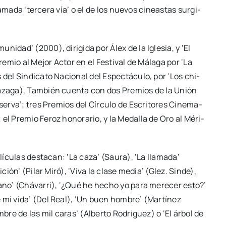
a­ma­da ‘ter­ce­ra vía’ o el de los nue­vos cineas­tas sur­gi­
i­dad’ (2000), diri­gi­da por Álex de la Igle­sia, y ‘El
Pre­mio al Mejor Actor en el Fes­ti­val de Mála­ga por ‘La
 del Sin­di­ca­to Nacio­nal del Espec­tácu­lo, por ‘Los chi­
Laza­ga). Tam­bién cuen­ta con dos Pre­mios de la Unión
er­va’; tres Pre­mios del Círcu­lo de Escri­to­res Cine­ma­
; el Pre­mio Feroz hono­ra­rio, y la Meda­lla de Oro al Méri­
­cu­las des­ta­can: ‘La caza’ (Sau­ra), ‘La lla­ma­da’
­ción’ (Pilar Miró), ‘Viva la cla­se media’ (Glez. Sin­de),
rano’ (Chá­va­rri), ‘¿Qué he hecho yo para mere­cer esto?’
 mi vida’ (Del Real), ‘Un buen hom­bre’ (Mar­tí­nez
m­bre de las mil caras’ (Alber­to Rodrí­guez) o ‘El árbol de