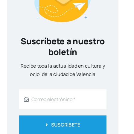
Suscríbete a nuestro
boletín
Reci­be toda la actua­li­dad en cul­tu­ra y
ocio, de la ciu­dad de Valen­cia
SUSCRÍBETE