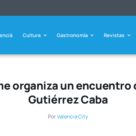
en­cià
Cul­tu­ra
Gas­tro­no­mía
Revis­tas
me organiza un encuentro c
Gutiérrez Caba
Por
Valen­cia City