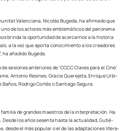
mu­ni­tat Valen­cia­na, Nico­lás Buge­da, ha afir­ma­do que
de uno de los acto­res más emble­má­ti­cos del pano­ra­ma
os brin­da la opor­tu­ni­dad de acer­car­nos a la his­to­ria
país, a la vez que apor­ta cono­ci­mien­to a los crea­do­res
o”, ha aña­di­do Buge­da.
to de sesio­nes ante­rio­res de ‘CCCC Cla­ves para el Cine’
­ne, Anto­nio Resi­nes, Gra­cia Que­re­je­ta, Enri­que Urbi­
e Baños, Rodri­go Cor­tés o San­tia­go Segu­ra.
fami­lia de gran­des maes­tros de la inter­pre­ta­ción. Ha
eo. Des­de los años sesen­ta has­ta la actua­li­dad, Gutié­
, des­de el más popu­lar o el de las adap­ta­cio­nes lite­ra­