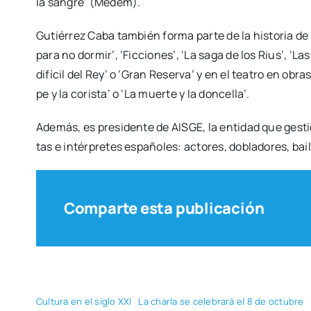
la san­gre’ (Medem).
Gutié­rrez Caba tam­bién for­ma par­te de la his­to­ria de l
para no dor­mir’, ‘Fic­cio­nes’, ‘La saga de los Rius’, ‘Las
difí­cil del Rey’ o ‘Gran Reser­va’ y en el tea­tro en obra
pe y la coris­ta’ o ‘La muer­te y la don­ce­lla’.
Ade­más, es pre­si­den­te de AISGE, la enti­dad que ges­ti
tas e intér­pre­tes espa­ño­les: acto­res, dobla­do­res, bai­
Comparte esta publicación
Cul­tu­ra en el siglo XXI
La char­la se cele­bra­rá el 8 de octu­bre