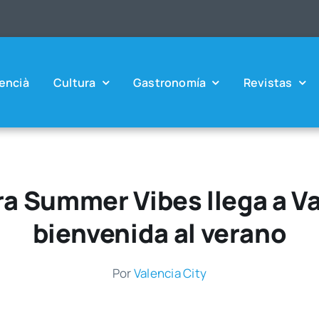
en­cià
Cul­tu­ra
Gas­tro­no­mía
Revis­tas
ra Summer Vibes llega a Va
bienvenida al verano
Por
Valen­cia City