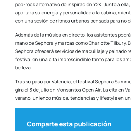
pop-rock alter­na­ti­vo de ins­pi­ra­ción Y2K. Jun­to a ella,
apor­ta­rá su ener­gía y per­so­na­li­dad a la cabi­na, mien
con una sesión de rit­mos urba­nos pen­sa­da para no dej
Ade­más de la músi­ca en direc­to, los asis­ten­tes podrán 
mano de Sepho­ra y mar­cas como Char­lot­te Til­bury, By
Sepho­ra ofre­ce­rá ser­vi­cios de maqui­lla­je y pei­na­do r
fes­ti­val en una cita impres­cin­di­ble tan­to para los a
belle­za.
Tras su paso por Valen­cia, el fes­ti­val Sepho­ra Sum­me
gira el 3 de julio en Mon­san­tos Open Air. La cita en Va
verano, unien­do músi­ca, ten­den­cias y lifesty­le en un 
Comparte esta publicación