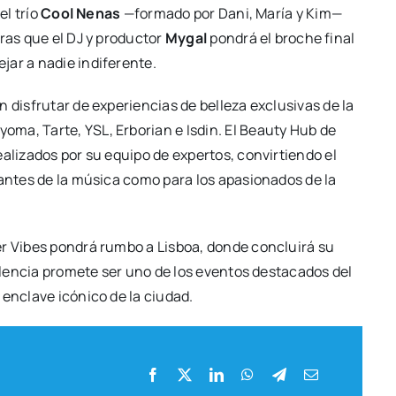
 el trío
Cool Nenas
—for­ma­do por Dani, María y Kim—
­tras que el DJ y pro­duc­tor
Mygal
pon­drá el bro­che final
ar a nadie indi­fe­ren­te.
dis­fru­tar de expe­rien­cias de belle­za exclu­si­vas de la
o­ma, Tar­te, YSL, Erbo­rian e Isdin. El Beauty Hub de
ea­li­za­dos por su equi­po de exper­tos, con­vir­tien­do el
man­tes de la músi­ca como para los apa­sio­na­dos de la
r Vibes pon­drá rum­bo a Lis­boa, don­de con­clui­rá su
len­cia pro­me­te ser uno de los even­tos des­ta­ca­dos del
encla­ve icó­ni­co de la ciu­dad
.