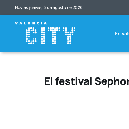
Saltar
Hoy es jue­ves, 6 de agos­to de 2026
al
contenido
En val
El festival Sepho