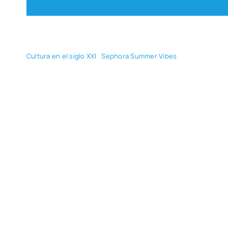
Cul­tu­ra en el siglo XXI
Sepho­ra Sum­mer Vibes