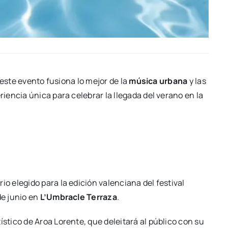
 este even­to fusio­na lo mejor de la
músi­ca urba­na
y las
rien­cia úni­ca para cele­brar la lle­ga­da del verano en la
io ele­gi­do para la edi­ción valen­cia­na del fes­ti­val
 de junio en
L’Umbracle Terra­za
.
ís­ti­co de Aroa Loren­te, que delei­ta­rá al públi­co con su