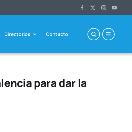
Direc­to­rios
Con­tac­to
lencia para dar la