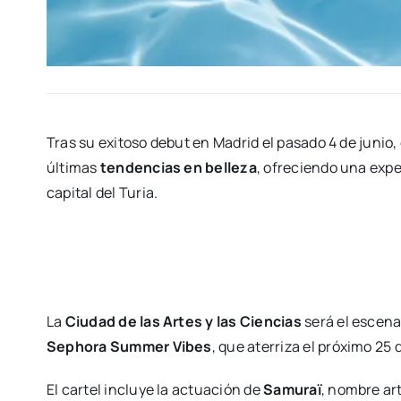
Tras su exi­to­so debut en Madrid el pasa­do 4 de junio,
últi­mas
ten­den­cias en belle­za
, ofre­cien­do una expe­
capi­tal del Turia.
La
Ciu­dad de las Artes y las Cien­cias
será el esce­na­r
Sepho­ra Sum­mer Vibes
, que ate­rri­za el pró­xi­mo 25
El car­tel inclu­ye la actua­ción de
Samu­raï
, nom­bre art