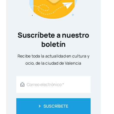
Suscríbete a nuestro
boletín
Reci­be toda la actua­li­dad en cul­tu­ra y
ocio, de la ciu­dad de Valen­cia
SUSCRÍBETE