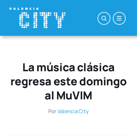
Saltar
al
contenido
La música clásica
regresa este domingo
al MuVIM
Por
Valen­cia City