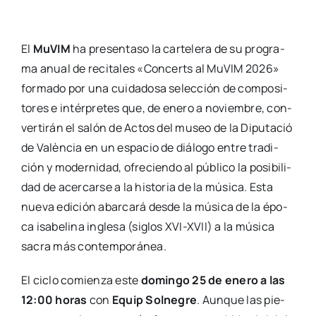
El
MuVIM
ha pre­sen­ta­so la car­te­le­ra de su pro­gra­
ma anual de reci­ta­les «Con­certs al MuVIM 2026»
for­ma­do por una cui­da­do­sa selec­ción de com­po­si­
to­res e intér­pre­tes que, de enero a noviem­bre, con­
ver­ti­rán el salón de Actos del museo de la Dipu­tació
de Valèn­cia en un espa­cio de diá­lo­go entre tra­di­
ción y moder­ni­dad, ofre­cien­do al públi­co la posi­bi­li­
dad de acer­car­se a la his­to­ria de la músi­ca. Esta
nue­va edi­ción abar­ca­rá des­de la músi­ca de la épo­
ca isa­be­li­na ingle­sa (siglos XVI-XVII) a la músi­ca
sacra más con­tem­po­rá­nea.
El ciclo comien­za este
domin­go 25 de enero a las
12:00 horas
con
Equip Sol­ne­gre
. Aun­que las pie­