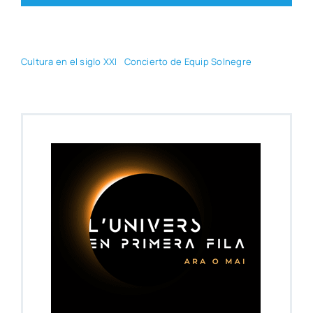
Cul­tu­ra en el siglo XXI
Con­cier­to de Equip Sol­ne­gre