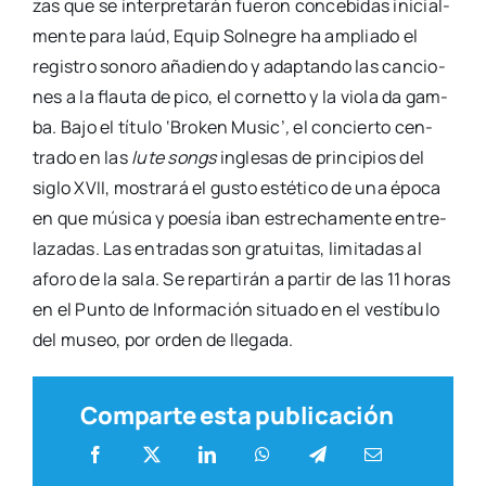
zas que se inter­pre­ta­rán fue­ron con­ce­bi­das ini­cial­
men­te para laúd, Equip Sol­ne­gre ha amplia­do el
regis­tro sono­ro aña­dien­do y adap­tan­do las can­cio­
nes a la flau­ta de pico, el cor­net­to y la vio­la da gam­
ba. Bajo el títu­lo ‘Bro­ken Music’
,
el con­cier­to cen­
tra­do en las
lute songs
ingle­sas de prin­ci­pios del
siglo XVII, mos­tra­rá el gus­to esté­ti­co de una épo­ca
en que músi­ca y poe­sía iban estre­cha­men­te entre­
la­za­das. Las entra­das son gra­tui­tas, limi­ta­das al
afo­ro de la sala. Se repar­ti­rán a par­tir de las 11 horas
en el Pun­to de Infor­ma­ción situa­do en el ves­tí­bu­lo
del museo, por orden de lle­ga­da.
Comparte esta publicación