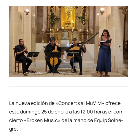
La nue­va edi­ción de «Con­certs al MuVIM» ofre­ce
este domin­go 25 de enero a las 12:00 horas el con­
cier­to «Bro­ken Music» de la mano de Equip Sol­ne­
gre.