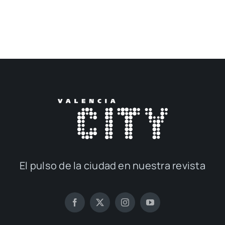
El pul­so de la ciu­dad en nues­tra revis­ta