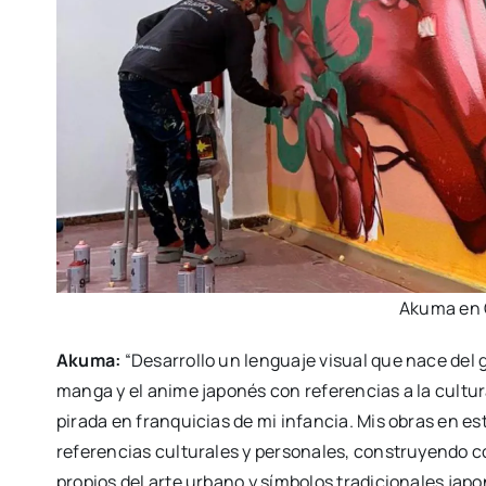
Aku­ma en 
Aku­ma:
“Desa­rro­llo un len­gua­je visual que nace del gra
man­ga y el ani­me japo­nés con refe­ren­cias a la cul­tu­r
pi­ra­da en fran­qui­cias de mi infan­cia. Mis obras en e
refe­ren­cias cul­tu­ra­les y per­so­na­les, cons­tru­yen­do
pro­pios del arte urbano y sím­bo­los tra­di­cio­na­les jap