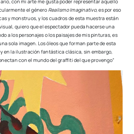
­na­rio, con mi arte me gus­ta poder repre­sen­tar aque­llo
cu­lar­men­te el géne­ro
Rea­lis­mo Ima­gi­na­ti­vo
, es por eso
ti­cas y mons­truos, y los cua­dros de esta mues­tra están
a visual, quie­ro que el espec­ta­dor pue­da hacer­se una
o a los per­so­na­jes o los pai­sa­jes de mis pin­tu­ras, es
 una sola ima­gen. Los óleos que for­man par­te de esta
 en la ilus­tra­ción fan­tás­ti­ca clá­si­ca, sin embar­go,
nec­tan con el mun­do del graf­fi­ti del que pro­ven­go”