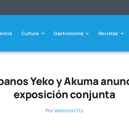
en­cià
Cul­tu­ra
Gas­tro­no­mía
Revis­tas
rbanos Yeko y Akuma anun
exposición conjunta
Por
Valen­cia City