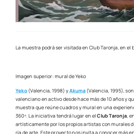
La mues­tra podrá ser visi­ta­da en Club Taron­ja, en el b
Ima­gen supe­rior: mural de Yeko
Yeko
(Valen­cia, 1998) y
Aku­ma
(Valen­cia, 1995), son d
valen­ciano en acti­vo des­de hace más de 10 años y que
mues­tra que reúne cua­dros y mural en una expe­rien­ci
360º. La ini­cia­ti­va ten­drá lugar en el
Club Taron­ja
, e
artís­ti­ca­men­te por los pro­pios artis­tas con mura­les 
ría de arte. Este pro­yec­to nos invi­ta a cono­cer más en 