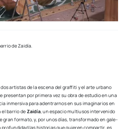
arrio de Zai­día.
os artis­tas de la esce­na del graf­fi­ti y el arte urbano
 pre­sen­tan por pri­me­ra vez su obra de estu­dio en una
a inmer­si­va para aden­trar­nos en sus ima­gi­na­rios en
n el barrio de
Zai­día
, un espa­cio mul­ti­usos inter­ve­ni­do
de gran for­ma­to, y, por unos días, trans­for­ma­do en gale­
pro­fun­di­dad las his­to­rias que quie­ren com­par­tir, es