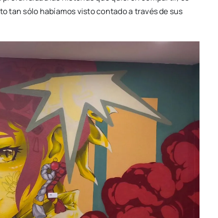
o tan sólo había­mos vis­to con­ta­do a tra­vés de sus