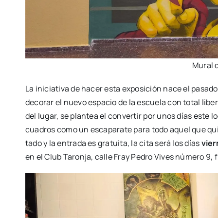
Mural 
La ini­cia­ti­va de hacer esta expo­si­ción nace el pasa­
deco­rar el nue­vo espa­cio de la escue­la con total liber­t
del lugar, se plan­tea el con­ver­tir por unos días este 
cua­dros como un esca­pa­ra­te para todo aquel que quie­ra
ta­do y la entra­da es gra­tui­ta, la cita será los días
vier
en el Club Taron­ja, calle Fray Pedro Vives núme­ro 9, f