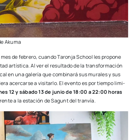
de Aku­ma
do mes de febre­ro, cuan­do Taron­ja School les pro­po­ne
ad artís­ti­ca. Al ver el resul­ta­do de la trans­for­ma­ción
local en una gale­ría que com­bi­na­rá sus mura­les y sus
 acer­car­se a visi­tar­lo. El even­to es por tiem­po limi­
­nes
12 y sába­do 13 de junio de 18:00 a 22:00 horas
ren­te a la esta­ción de Sagunt del tran­vía.