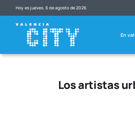
Saltar
Hoy es jue­ves, 6 de agos­to de 2026
al
contenido
En val
Los artistas u