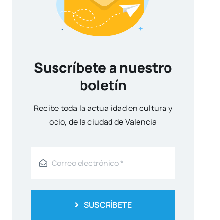
Suscríbete a nuestro
boletín
Reci­be toda la actua­li­dad en cul­tu­ra y
ocio, de la ciu­dad de Valen­cia
SUSCRÍBETE