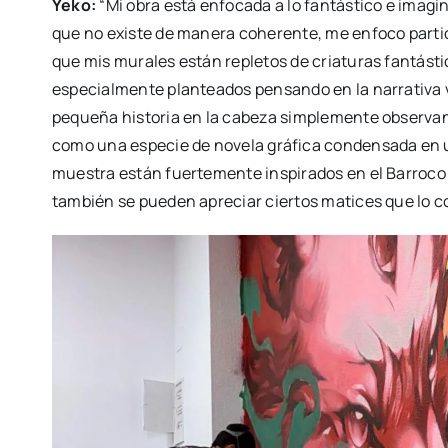
Yeko:
“Mi obra está enfo­ca­da a lo fan­tás­ti­co e ima­gi
que no exis­te de mane­ra cohe­ren­te, me enfo­co par­ti­
que mis mura­les están reple­tos de cria­tu­ras fan­tás­
espe­cial­men­te plan­tea­dos pen­san­do en la narra­ti­v
peque­ña his­to­ria en la cabe­za sim­ple­men­te obser­van­d
como una espe­cie de nove­la grá­fi­ca con­den­sa­da en
mues­tra están fuer­te­men­te ins­pi­ra­dos en el Barro­co y
tam­bién se pue­den apre­ciar cier­tos mati­ces que lo co