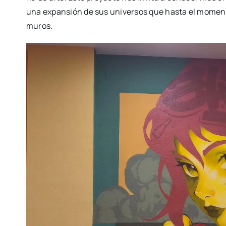
una expan­sión de sus uni­ver­sos que has­ta el momen­t
muros.