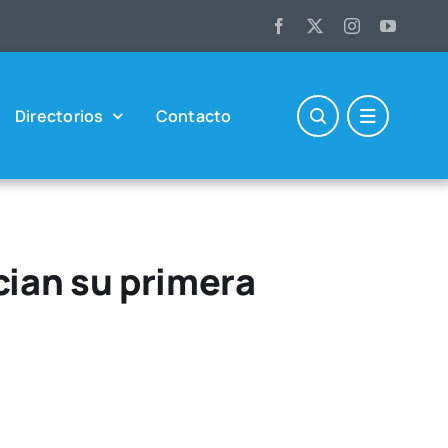
Direc­to­rios
Con­tac­to
cian su primera