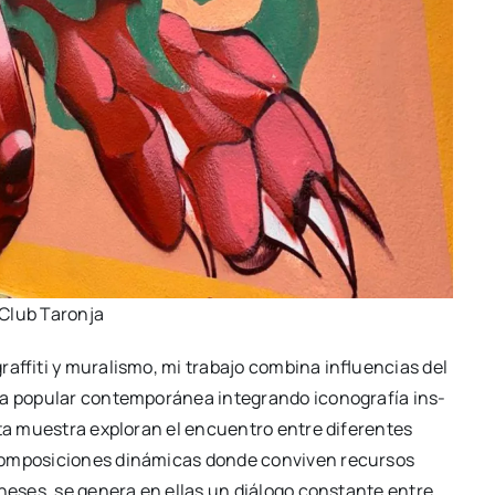
Club Taron­ja
f­fi­ti y mura­lis­mo, mi tra­ba­jo com­bi­na influen­cias del
a popu­lar con­tem­po­rá­nea inte­gran­do ico­no­gra­fía ins­
sta mues­tra explo­ran el encuen­tro entre dife­ren­tes
 com­po­si­cio­nes diná­mi­cas don­de con­vi­ven recur­sos
o­ne­ses, se gene­ra en ellas un diá­lo­go cons­tan­te entre