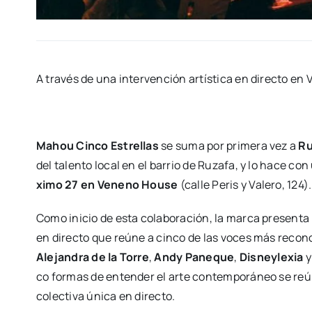
A tra­vés de una inter­ven­ción artís­ti­ca en direc­to e
Mahou Cin­co Estre­llas
se suma por pri­me­ra vez a
Rus
del talen­to local en el barrio de Ruza­fa, y lo hace co
xi­mo 27 en Veneno Hou­se
(calle Peris y Vale­ro, 124).
Como ini­cio de esta cola­bo­ra­ción, la mar­ca pre­sen­ta 
en direc­to que reúne a cin­co de las voces más reco­no­
Ale­jan­dra de la Torre
,
Andy Pane­que
,
Dis­ney­le­xia
co for­mas de enten­der el arte con­tem­po­rá­neo se re
colec­ti­va úni­ca en direc­to.