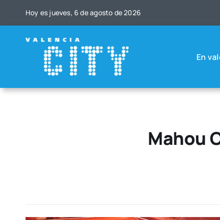
Saltar
Hoy es jue­ves, 6 de agos­to de 2026
al
contenido
En val
Mahou Ci