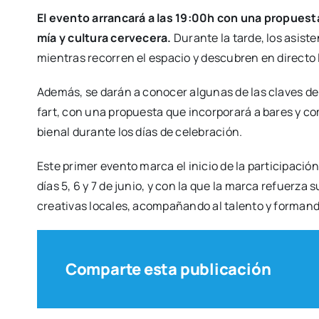
El even­to arran­ca­rá a las 19:00h con una pro­pues­ta
mía y cul­tu­ra cer­ve­ce­ra.
Duran­te la tar­de, los asis­t
mien­tras reco­rren el espa­cio y des­cu­bren en direc­to la
Ade­más, se darán a cono­cer algu­nas de las cla­ves de 
fart, con una pro­pues­ta que incor­po­ra­rá a bares y come
bie­nal duran­te los días de cele­bra­ción.
Este pri­mer even­to mar­ca el ini­cio de la par­ti­ci­pa­
días 5, 6 y 7 de junio, y con la que la mar­ca refuer­za 
crea­ti­vas loca­les, acom­pa­ñan­do al talen­to y for­man­do
Comparte esta publicación