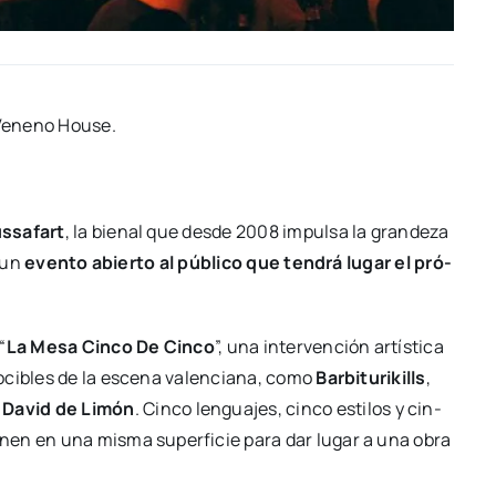
n Veneno Hou­se.
­sa­fart
, la bie­nal que des­de 2008 impul­sa la gran­de­za
n un
even­to abier­to al públi­co que ten­drá lugar el pró­
“
La Mesa Cin­co De Cin­co
”, una inter­ven­ción artís­ti­ca
ci­bles de la esce­na valen­cia­na, como
Bar­bi­tu­ri­kills
,
y
David de Limón
. Cin­co len­gua­jes, cin­co esti­los y cin­
únen en una mis­ma super­fi­cie para dar lugar a una obra