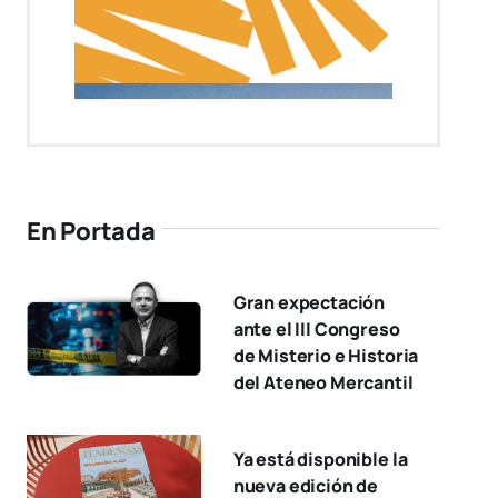
En Portada
Gran expectación
ante el III Congreso
de Misterio e Historia
del Ateneo Mercantil
Ya está disponible la
nueva edición de