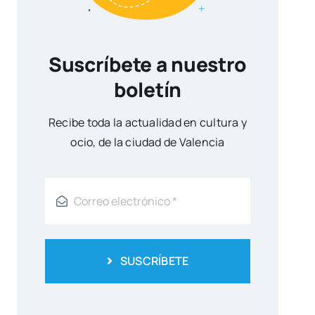
Suscríbete a nuestro
boletín
Reci­be toda la actua­li­dad en cul­tu­ra y
ocio, de la ciu­dad de Valen­cia
SUSCRÍBETE