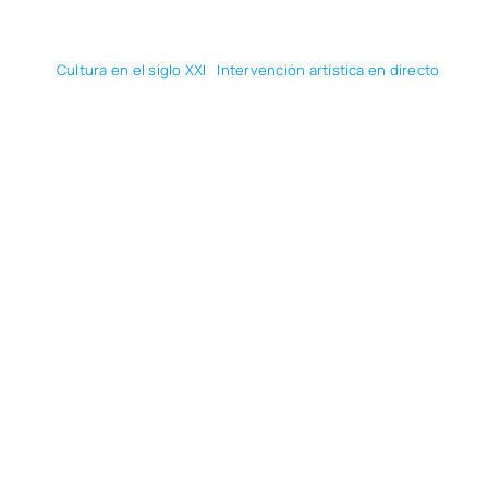
Cul­tu­ra en el siglo XXI
Inter­ven­ción artís­ti­ca en direc­to