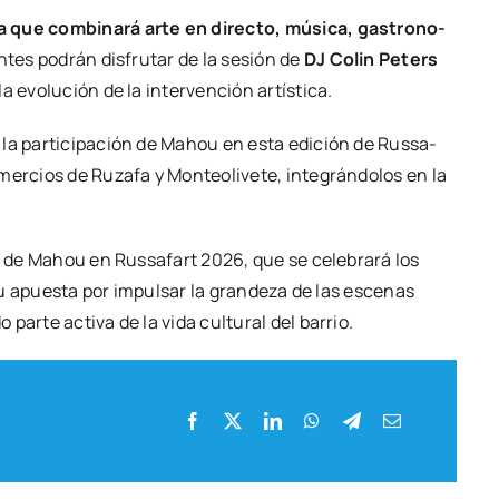
 que com­bi­na­rá arte en direc­to, músi­ca, gas­tro­no­
en­tes podrán dis­fru­tar de la sesión de
DJ Colin Peters
 evo­lu­ción de la inter­ven­ción artís­ti­ca.
la par­ti­ci­pa­ción de Mahou en esta edi­ción de Rus­sa­
r­cios de Ruza­fa y Mon­teo­li­ve­te, inte­grán­do­los en la
ción de Mahou en Rus­sa­fart 2026, que se cele­bra­rá los
su apues­ta por impul­sar la gran­de­za de las esce­nas
 par­te acti­va de la vida cul­tu­ral del barrio.