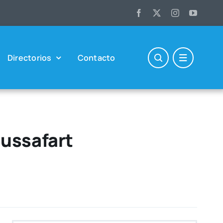
Direc­to­rios
Con­tac­to
Russafart