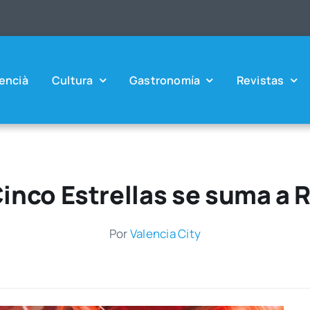
en­cià
Cul­tu­ra
Gas­tro­no­mía
Revis­tas
nco Estrellas se suma a 
Por
Valen­cia City