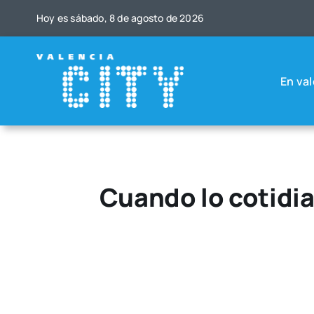
Saltar
Hoy es sába­do, 8 de agos­to de 2026
al
contenido
En val
Cuando lo cotidia