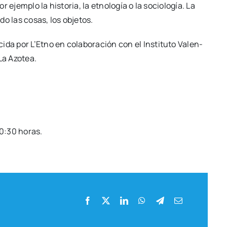
ejem­plo la his­to­ria, la etno­lo­gía o la socio­lo­gía. La
do las cosas, los obje­tos.
i­da por L’Etno en cola­bo­ra­ción con el Ins­ti­tu­to Valen­
La Azo­tea.
 10:30 horas.