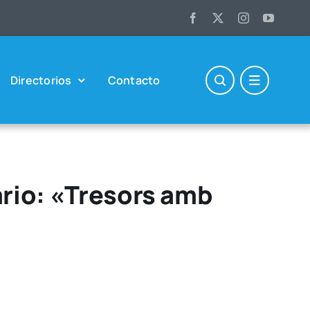
Direc­to­rios
Con­tac­to
ario: «Tresors amb