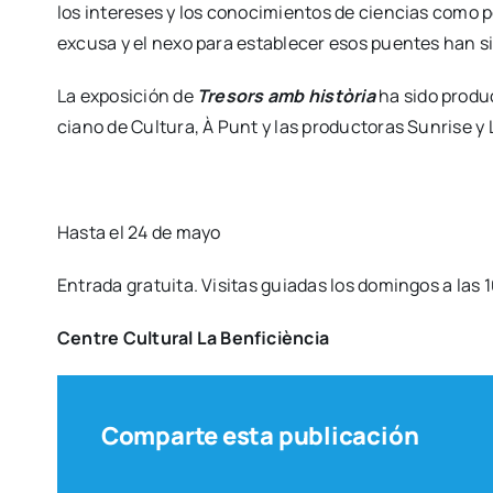
los intere­ses y los cono­ci­mien­tos de cien­cias como por 
excu­sa y el nexo para esta­ble­cer esos puen­tes han si
La expo­si­ción de
Tre­sors amb his­tò­ria
ha sido pro­du­c
ciano de Cul­tu­ra, À Punt y las pro­duc­to­ras Sun­ri­se y 
Has­ta el 24 de mayo
Entra­da gra­tui­ta. Visi­tas guia­das los domin­gos a las
Cen­tre Cul­tu­ral La Ben­fi­cièn­cia
Comparte esta publicación