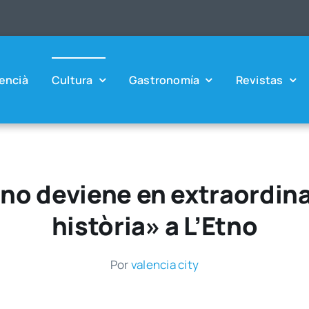
en­cià
Cul­tu­ra
Gas­tro­no­mía
Revis­tas
no deviene en extraordin
història» a L’Etno
Por
valen­cia city