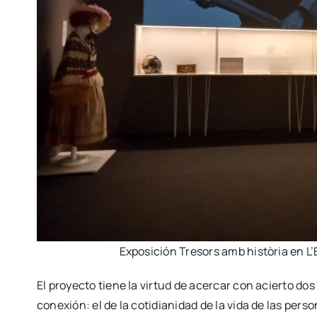
Expo­si­ción Tre­sors amb his­tò­ria en L’
El pro­yec­to tie­ne la vir­tud de acer­car con acier­to 
cone­xión: el de la coti­dia­ni­dad de la vida de las per­so