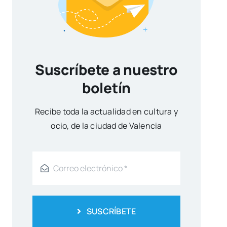
Suscríbete a nuestro
boletín
Reci­be toda la actua­li­dad en cul­tu­ra y
ocio, de la ciu­dad de Valen­cia
SUSCRÍBETE