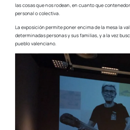
las cosas que nos rodean, en cuan­to que con­te­ne­dor d
per­so­nal o colec­ti­va.
La expo­si­ción per­mi­te poner enci­ma de la mesa la val
deter­mi­na­das per­so­nas y sus fami­lias, y a la vez bus­ca
pue­blo valen­ciano.