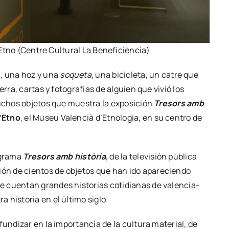
Etno (Cen­tre Cul­tu­ral La Bene­fi­cièn­cia)
a, una hoz y una
soque­ta
, una bici­cle­ta, un catre que
­rra, car­tas y foto­gra­fías de alguien que vivió los
uchos obje­tos que mues­tra la expo­si­ción
Tre­sors amb
’Etno
, el Museu Valen­cià d’Et­no­lo­gia, en su cen­tro de
o­gra­ma
Tre­sors amb his­tò­ria
, de la tele­vi­sión públi­ca
­ción de cien­tos de obje­tos que han ido apa­re­cien­do
 cuen­tan gran­des his­to­rias coti­dia­nas de valen­cia­
his­to­ria en el últi­mo siglo.
un­di­zar en la impor­tan­cia de la cul­tu­ra mate­rial, de