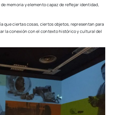
e memo­ria y ele­men­to capaz de refle­jar iden­ti­dad,
ía que cier­tas cosas, cier­tos obje­tos, repre­sen­tan para
r la cone­xión con el con­tex­to his­tó­ri­co y cul­tu­ral del