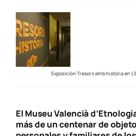
Expo­si­ción Tre­sors amb his­tò­ria en L’
El Museu Valencià d’Etnologi
más de un centenar de obje
personales y familiares de lo