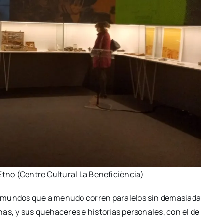
Etno (Cen­tre Cul­tu­ral La Bene­fi­cièn­cia)
dos mun­dos que a menu­do corren para­le­los sin dema­sia­da
­nas, y sus queha­ce­res e his­to­rias per­so­na­les, con el de