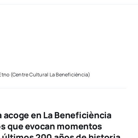
Etno (Cen­tre Cul­tu­ral La Bene­fi­cièn­cia)
a acoge en La Beneficiència
tos que evocan momentos
s últimos 200 años de historia