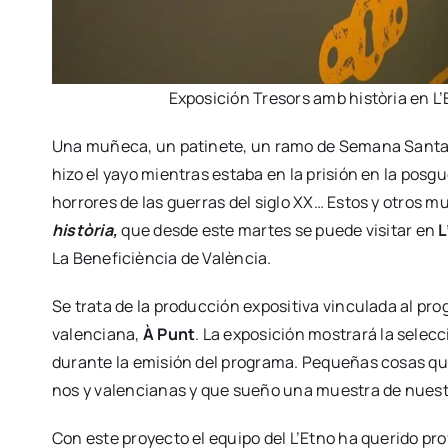
Expo­si­ción Tre­sors amb his­tò­ria en L’
Una muñe­ca, un pati­ne­te, un ramo de Sema­na San­t
hizo el yayo mien­tras esta­ba en la pri­sión en la pos­gue
horro­res de las gue­rras del siglo XX… Estos y otros m
his­tò­ria,
que des­de este mar­tes se pue­de visi­tar en
L
La Bene­fi­cièn­cia de Valèn­cia.
Se tra­ta de la pro­duc­ción expo­si­ti­va vin­cu­la­da al pr
valen­cia­na,
À Punt
. La expo­si­ción mos­tra­rá la selec
duran­te la emi­sión del pro­gra­ma. Peque­ñas cosas que
nos y valen­cia­nas y que sue­ño una mues­tra de nues­tra 
Con este pro­yec­to el equi­po del L’Etno ha que­ri­do pro­f