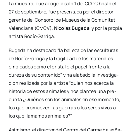
La mues­tra, que aco­ge la sala 1 del CCCC has­ta el
27 de sep­tiem­bre, fue pre­sen­ta­da por el dire­c­­tor-
gere­n­­te del Con­sor­ci de Museus de la Comu­ni­tat
Valen­cia­na (CMCV),
Nico­lás Buge­da
, y por la pro­pia
artis­ta Rocío Garri­ga.
Buge­da ha des­ta­ca­do “la belle­za de las escul­tu­ras
de Rocío Garri­ga y la fra­gi­li­dad de los mate­ria­les
emplea­dos como el cris­tal o el papel fren­te a la
dure­za de su con­te­ni­do” y ha ala­ba­do la inves­ti­ga­
ción rea­li­za­da por la artis­ta “quien nos acer­ca la
his­to­ria de estos ani­ma­les y nos plan­tea una pre­
gun­ta ¿Quié­nes son los ani­ma­les en ese momen­to,
los que pro­mue­ven las gue­rras o los seres vivos a
los que lla­ma­mos ani­ma­les?”
Asi­mis­mo, el direc­tor del Cen­tre del Car­me ha seña­