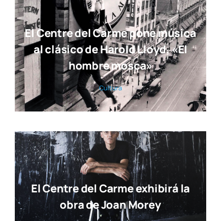
El Centre del Carme pone música
al clásico de Harold Lloyd, «El
hombre mosca»
Cul­tu­ra
El Centre del Carme exhibirá la
obra de Joan Morey