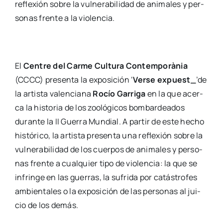
refle­xión sobre la vul­ne­ra­bi­li­dad de ani­ma­les y per­
so­nas fren­te a la vio­len­cia.
El
Cen­tre del Car­me Cul­tu­ra Con­tem­po­rà­nia
(CCCC) pre­sen­ta la expo­si­ción ‘
Ver­se expuest_
’de
la artis­ta valen­cia­na
Rocío Garri­ga
en la que acer­
ca la his­to­ria de los zoo­ló­gi­cos bom­bar­dea­dos
duran­te la II Gue­rra Mun­dial. A par­tir de este hecho
his­tó­ri­co, la artis­ta pre­sen­ta una refle­xión sobre la
vul­ne­ra­bi­li­dad de los cuer­pos de ani­ma­les y per­so­
nas fren­te a cual­quier tipo de vio­len­cia: la que se
infrin­ge en las gue­rras, la sufri­da por catás­tro­fes
ambien­ta­les o la expo­si­ción de las per­so­nas al jui­
cio de los demás.