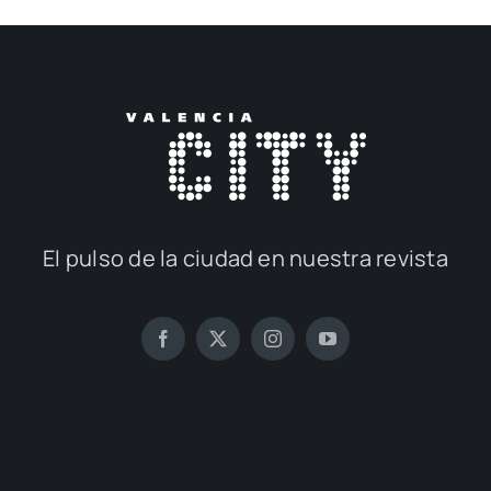
El pul­so de la ciu­dad en nues­tra revis­ta