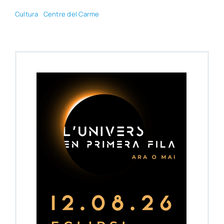
Cul­tu­ra
Cen­tre del Car­me