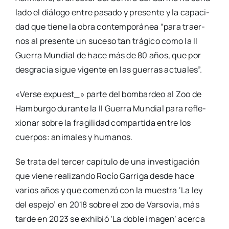
la­do el diá­lo­go entre pasa­do y pre­sen­te y la capa­ci­
dad que tie­ne la obra con­tem­po­rá­nea “para traer­
nos al pre­sen­te un suce­so tan trá­gi­co como la II
Gue­rra Mun­dial de hace más de 80 años, que por
des­gra­cia sigue vigen­te en las gue­rras actua­les”.
«Ver­se expuest_» par­te del bom­bar­deo al Zoo de
Ham­bur­go duran­te la II Gue­rra Mun­dial para refle­
xio­nar sobre la fra­gi­li­dad com­par­ti­da entre los
cuer­pos: ani­ma­les y huma­nos.
Se tra­ta del ter­cer capí­tu­lo de una inves­ti­ga­ción
que vie­ne rea­li­zan­do Rocío Garri­ga des­de hace
varios años y que comen­zó con la mues­tra ‘La ley
del espe­jo’ en 2018 sobre el zoo de Var­so­via, más
tar­de en 2023 se exhi­bió ‘La doble ima­gen’ acer­ca