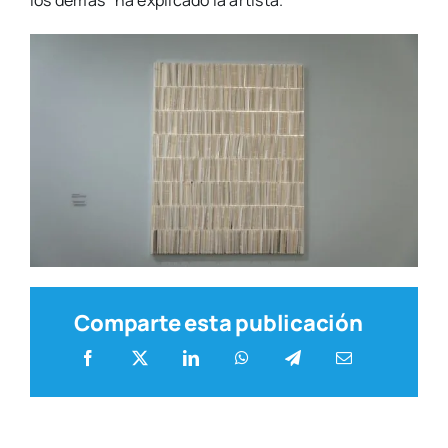
los demás” ha expli­ca­do la artis­ta.
Comparte esta publicación