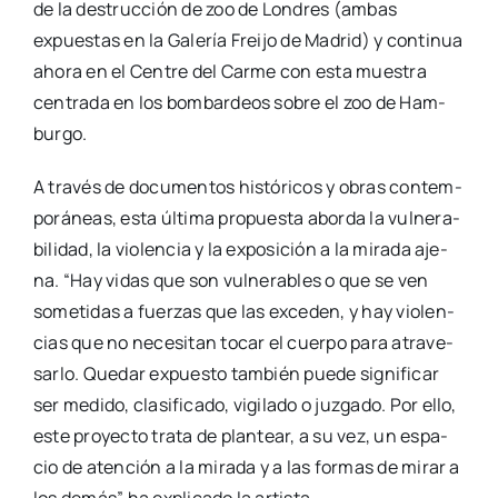
de la des­truc­ción de zoo de Lon­dres (ambas
expues­tas en la Gale­ría Frei­jo de Madrid) y con­ti­nua
aho­ra en el Cen­tre del Car­me con esta mues­tra
cen­tra­da en los bom­bar­deos sobre el zoo de Ham­
bur­go.
A tra­vés de docu­men­tos his­tó­ri­cos y obras con­tem­
po­rá­neas, esta últi­ma pro­pues­ta abor­da la vul­ne­ra­
bi­li­dad, la vio­len­cia y la expo­si­ción a la mira­da aje­
na. “Hay vidas que son vul­ne­ra­bles o que se ven
some­ti­das a fuer­zas que las exce­den, y hay vio­len­
cias que no nece­si­tan tocar el cuer­po para atra­ve­
sar­lo. Que­dar expues­to tam­bién pue­de sig­ni­fi­car
ser medi­do, cla­si­fi­ca­do, vigi­la­do o juz­ga­do. Por ello,
este pro­yec­to tra­ta de plan­tear, a su vez, un espa­
cio de aten­ción a la mira­da y a las for­mas de mirar a