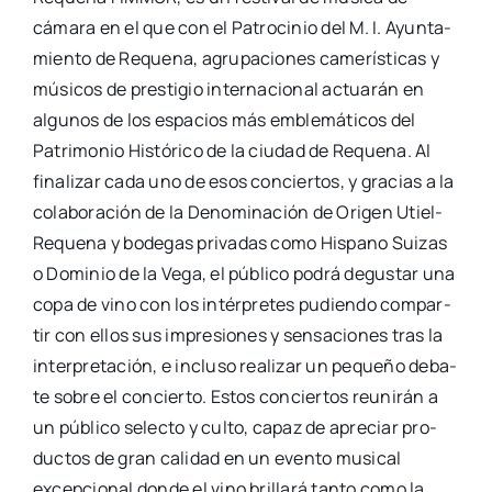
cáma­ra en el que con el Patro­ci­nio del M. I. Ayun­ta­
mien­to de Reque­na, agru­pa­cio­nes came­rís­ti­cas y
músi­cos de pres­ti­gio inter­na­cio­nal actua­rán en
algu­nos de los espa­cios más emble­má­ti­cos del
Patri­mo­nio His­tó­ri­co de la ciu­dad de Reque­na. Al
fina­li­zar cada uno de esos con­cier­tos, y gra­cias a la
cola­bo­ra­ción de la Deno­mi­na­ción de Ori­gen Utiel-
Reque­­na y bode­gas pri­va­das como His­pano Sui­zas
o Domi­nio de la Vega, el públi­co podrá degus­tar una
copa de vino con los intér­pre­tes pudien­do com­par­
tir con ellos sus impre­sio­nes y sen­sa­cio­nes tras la
inter­pre­ta­ción, e inclu­so rea­li­zar un peque­ño deba­
te sobre el con­cier­to. Estos con­cier­tos reu­ni­rán a
un públi­co selec­to y cul­to, capaz de apre­ciar pro­
duc­tos de gran cali­dad en un even­to musi­cal
excep­cio­nal don­de el vino bri­lla­rá tan­to como la