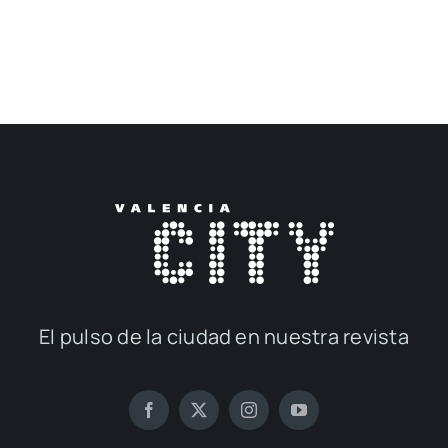
El pul­so de la ciu­dad en nues­tra revis­ta