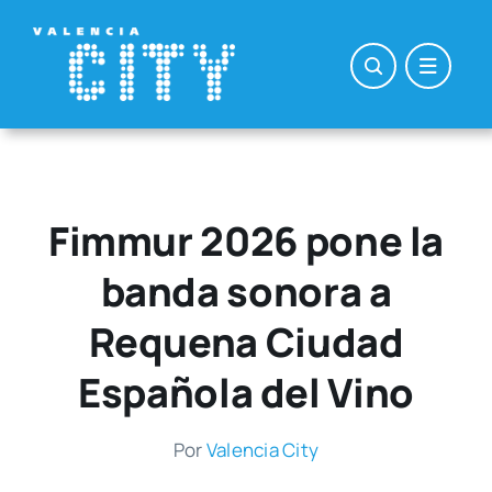
Saltar
al
contenido
Fimmur 2026 pone la
banda sonora a
Requena Ciudad
Española del Vino
Por
Valen­cia City