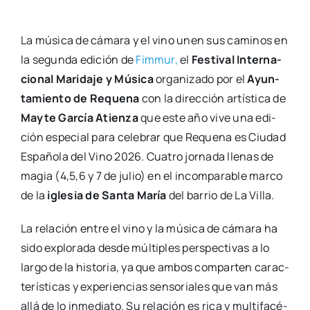
La músi­ca de cáma­ra y el vino unen sus cami­nos en
la segun­da edi­ción de
Fim­mur,
el
Fes­ti­val Inter­na­
cio­nal Mari­da­je y Músi­ca
orga­ni­za­do por el
Ayun­
ta­mien­to de Reque­na
con la direc­ción artís­ti­ca de
May­te Gar­cía Atien­za
que este año vive una edi­
ción espe­cial para cele­brar que Reque­na es Ciu­dad
Espa­ño­la del Vino 2026. Cua­tro jor­na­da lle­nas de
magia (4,5,6 y 7 de julio) en el incom­pa­ra­ble mar­co
de la
igle­sia de San­ta María
del barrio de La Villa.
La rela­ción entre el vino y la músi­ca de cáma­ra ha
sido explo­ra­da des­de múl­ti­ples pers­pec­ti­vas a lo
lar­go de la his­to­ria, ya que ambos com­par­ten carac­
te­rís­ti­cas y expe­rien­cias sen­so­ria­les que van más
allá de lo inme­dia­to. Su rela­ción es rica y mul­ti­fa­cé­