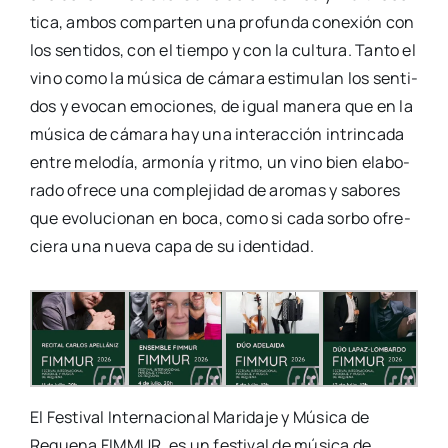
ti­ca, ambos com­par­ten una pro­fun­da cone­xión con
los sen­ti­dos, con el tiem­po y con la cul­tu­ra. Tan­to el
vino como la músi­ca de cáma­ra esti­mu­lan los sen­ti­
dos y evo­can emo­cio­nes, de igual mane­ra que en la
músi­ca de cáma­ra hay una inter­ac­ción intrin­ca­da
entre melo­día, armo­nía y rit­mo, un vino bien ela­bo­
ra­do ofre­ce una com­ple­ji­dad de aro­mas y sabo­res
que evo­lu­cio­nan en boca, como si cada sor­bo ofre­
cie­ra una nue­va capa de su iden­ti­dad.
El Fes­ti­val Inter­na­cio­nal Mari­da­je y Músi­ca de
Reque­na FIMMUR, es un fes­ti­val de músi­ca de