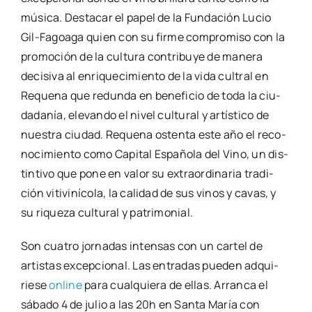
músi­ca. Des­ta­car el papel de la Fun­da­ción Lucio
Gil-Fagoa­­ga quien con su fir­me com­pro­mi­so con la
pro­mo­ción de la cul­tu­ra con­tri­bu­ye de mane­ra
deci­si­va al enri­que­ci­mien­to de la vida cul­tral en
Reque­na que redun­da en bene­fi­cio de toda la ciu­
da­da­nía, ele­van­do el nivel cul­tu­ral y artís­ti­co de
nues­tra ciu­dad. Reque­na osten­ta este año el reco­
no­ci­mien­to como Capi­tal Espa­ño­la del Vino, un dis­
tin­ti­vo que pone en valor su extra­or­di­na­ria tra­di­
ción viti­vi­ní­co­la, la cali­dad de sus vinos y cavas, y
su rique­za cul­tu­ral y patri­mo­nial.
Son cua­tro jor­na­das inten­sas con un car­tel de
artis­tas excep­cio­nal. Las entra­das pue­den adqui­
rie­se
onli­ne
para cual­quie­ra de ellas. Arran­ca el
sába­do 4 de julio a las 20h en San­ta María con