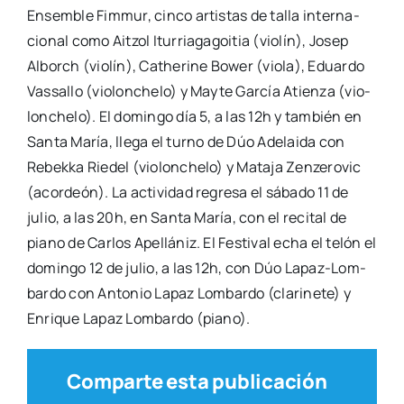
Ensem­ble Fim­mur, cin­co artis­tas de talla inter­na­
cio­nal como Aitzol Itu­rria­ga­goi­tia (vio­lín), Josep
Alborch (vio­lín), Cathe­ri­ne Bower (vio­la), Eduar­do
Vas­sa­llo (vio­lon­che­lo) y May­te Gar­cía Atien­za (vio­
lon­che­lo). El domin­go día 5, a las 12h y tam­bién en
San­ta María, lle­ga el turno de Dúo Ade­lai­da con
Rebek­ka Rie­del (vio­lon­che­lo) y Mata­ja Zen­ze­ro­vic
(acor­deón). La acti­vi­dad regre­sa el sába­do 11 de
julio, a las 20h, en San­ta María, con el reci­tal de
piano de Car­los Ape­llá­niz. El Fes­ti­val echa el telón el
domin­go 12 de julio, a las 12h, con Dúo Lapaz-Lom­­
ba­r­­do con Anto­nio Lapaz Lom­bar­do (cla­ri­ne­te) y
Enri­que Lapaz Lom­bar­do (piano).
Comparte esta publicación