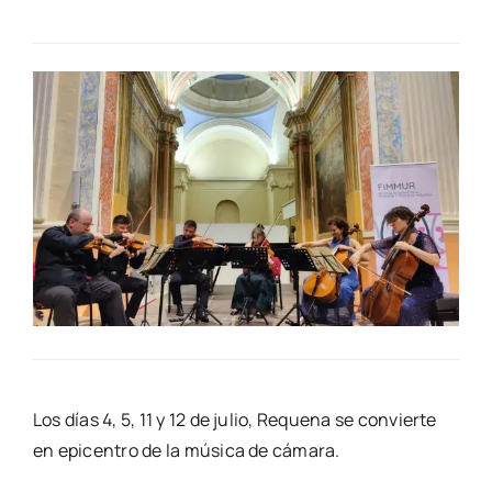
Los días 4, 5, 11 y 12 de julio, Reque­na se con­vier­te
en epi­cen­tro de la músi­ca de cáma­ra.