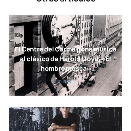
El Centre del Carme pone música
al clásico de Harold Lloyd, «El
hombre mosca»
Cul­tu­ra