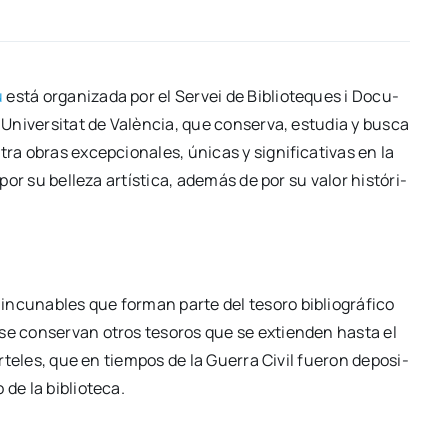
u
está orga­ni­za­da por el Ser­vei de Biblio­te­ques i Docu­
a Uni­ver­si­tat de Valèn­cia, que con­ser­va, estu­dia y bus­ca
tra obras excep­cio­na­les, úni­cas y sig­ni­fi­ca­ti­vas en la
 por su belle­za artís­ti­ca, ade­más de por su valor his­tó­ri­
incu­na­bles que for­man par­te del teso­ro biblio­grá­fi­co
ás se con­ser­van otros teso­ros que se extien­den has­ta el
­te­les, que en tiem­pos de la Gue­rra Civil fue­ron depo­si­
 de la biblio­te­ca.