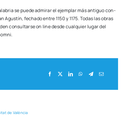
la­bria se pue­de admi­rar el ejem­plar más anti­guo con­
e san Agus­tín, fecha­do entre 1150 y 1175. Todas las obras
e­den con­sul­tar­se on line des­de cual­quier lugar del
Som­ni.
si­tat de Valèn­cia