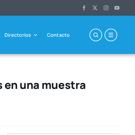
Direc­to­rios
Con­tac­to
s en una muestra