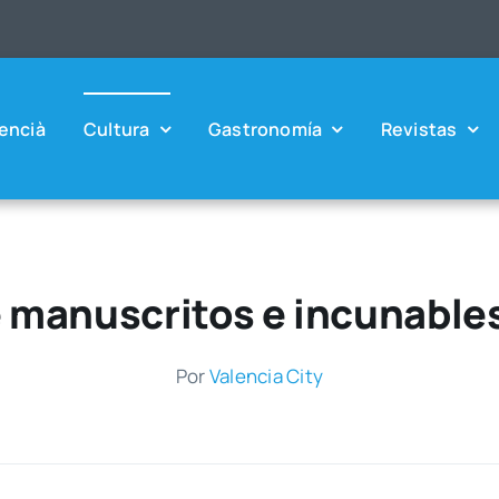
en­cià
Cul­tu­ra
Gas­tro­no­mía
Revis­tas
 manuscritos e incunable
Por
Valen­cia City