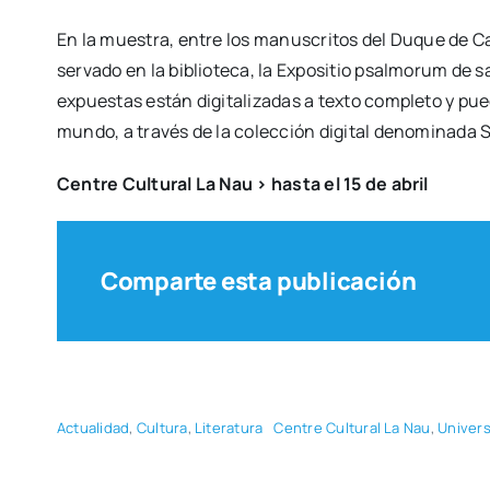
En la mues­tra, entre los manus­cri­tos del Duque de Ca
ser­va­do en la biblio­te­ca, la Expo­si­tio psal­mo­rum d
expues­tas están digi­ta­li­za­das a tex­to com­ple­to y pu
mun­do, a tra­vés de la colec­ción digi­tal deno­mi­na­da 
Cen­tre Cul­tu­ral La Nau > has­ta el 15 de abril
Comparte esta publicación
Actua­li­dad
,
Cul­tu­ra
,
Lite­ra­tu­ra
Cen­tre Cul­tu­ral La Nau
,
Uni­ver­