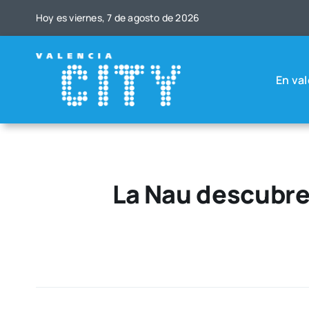
Saltar
Hoy es vier­nes, 7 de agos­to de 2026
al
contenido
En val
La Nau descubre