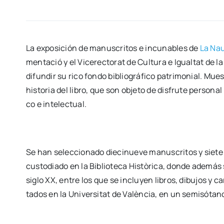
La expo­si­ción de manus­cri­tos e incu­na­bles de
La Na
men­ta­ció y el Vice­rec­to­rat de Cul­tu­ra e Igual­tat de l
difun­dir su rico fon­do biblio­grá­fi­co patri­mo­nial. Mues­
his­to­ria del libro, que son obje­to de dis­fru­te per­so­nal
co e inte­lec­tual.
Se han selec­cio­na­do die­ci­nue­ve manus­cri­tos y sie­te 
cus­to­dia­do en la Biblio­te­ca His­tò­ri­ca, don­de ade­m
siglo XX, entre los que se inclu­yen libros, dibu­jos y car
ta­dos en la Uni­ver­si­tat de Valèn­cia, en un semi­só­tano