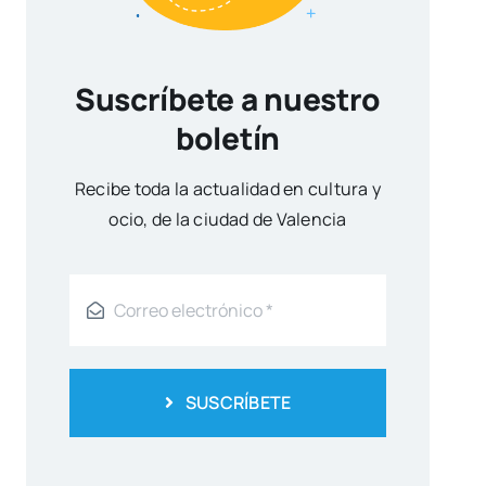
Suscríbete a nuestro
boletín
Reci­be toda la actua­li­dad en cul­tu­ra y
ocio, de la ciu­dad de Valen­cia
SUSCRÍBETE