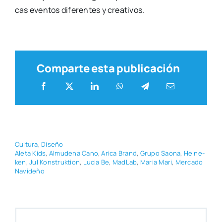
cas even­tos dife­ren­tes y crea­ti­vos.
Comparte esta publicación
Cul­tu­ra
,
Dise­ño
Ale­ta Kids
,
Almu­de­na Cano
,
Ari­ca Brand
,
Gru­po Sao­na
,
Hei­ne­
ken
,
Jul Kons­truk­tion
,
Lucia Be
,
Mad­Lab
,
Maria Mari
,
Mer­ca­do
Navi­de­ño