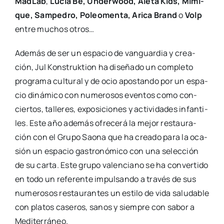
Mad­Lab
,
Lucia Be, Under­wood, Ale­ta Kids, Mimi­
que, Sam­pe­dro, Poleo­men­ta, Ari­ca Brand
o
Volp
entre muchos otros…
Ade­más de ser un espa­cio de van­guar­dia y crea­
ción, Jul Kons­truk­tion ha dise­ña­do un com­ple­to
pro­gra­ma cul­tu­ral y de ocio apos­tan­do por un espa­
cio diná­mi­co con nume­ro­sos even­tos como con­
cier­tos, talle­res, expo­si­cio­nes y acti­vi­da­des infan­ti­
les. Este año ade­más ofre­ce­rá la mejor res­tau­ra­
ción con el Gru­po Sao­na que ha crea­do para la oca­
sión un espa­cio gas­tro­nó­mi­co con una selec­ción
de su car­ta. Este gru­po valen­ciano se ha con­ver­ti­do
en todo un refe­ren­te impul­san­do a tra­vés de sus
nume­ro­sos res­tau­ran­tes un esti­lo de vida salu­da­ble
con pla­tos case­ros, sanos y siem­pre con sabor a
Medi­te­rrá­neo.