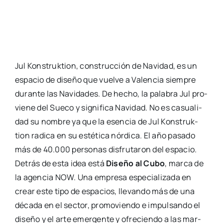
Jul Kons­truk­tion, cons­truc­ción de Navi­dad, es un
espa­cio de dise­ño que vuel­ve a Valen­cia siem­pre
duran­te las Navi­da­des. De hecho, la pala­bra Jul pro­
vie­ne del Sue­co y sig­ni­fi­ca Navi­dad. No es casua­li­
dad su nom­bre ya que la esen­cia de Jul Kons­truk­
tion radi­ca en su esté­ti­ca nór­di­ca. El año pasa­do
más de 40.000 per­so­nas dis­fru­ta­ron del espa­cio.
Detrás de esta idea está
Dise­ño al Cubo
, mar­ca de
la agen­cia NOW. Una empre­sa espe­cia­li­za­da en
crear este tipo de espa­cios, lle­van­do más de una
déca­da en el sec­tor, pro­mo­vien­do e impul­san­do el
dise­ño y el arte emer­gen­te y ofre­cien­do a las mar­