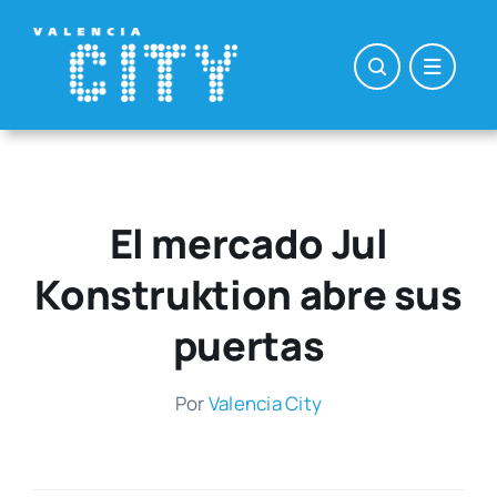
Saltar
al
contenido
El mercado Jul
Konstruktion abre sus
puertas
Por
Valen­cia City