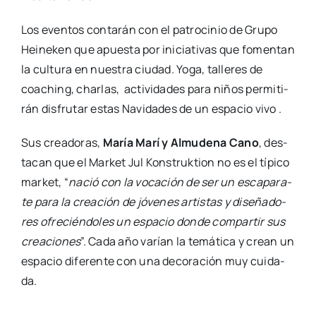
Los even­tos con­ta­rán con el patro­ci­nio de Gru­po
Hei­ne­ken que apues­ta por ini­cia­ti­vas que fomen­tan
la cul­tu­ra en nues­tra ciu­dad. Yoga, talle­res de
coaching, char­las, acti­vi­da­des para niños per­mi­ti­
rán dis­fru­tar estas Navi­da­des de un espa­cio vivo .
Sus crea­do­ras,
María Marí y Almu­de­na Cano
, des­
ta­can que el Mar­ket Jul Kons­truk­tion no es el típi­co
mar­ket, “
nació con la voca­ción de ser un esca­pa­ra­
te para la crea­ción de jóve­nes artis­tas y dise­ña­do­
res ofre­cién­do­les un espa­cio don­de com­par­tir sus
crea­cio­nes
”. Cada año varían la temá­ti­ca y crean un
espa­cio dife­ren­te con una deco­ra­ción muy cui­da­
da.