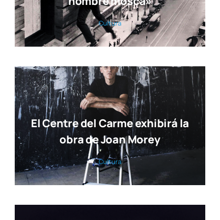
hombre mosca»
Cul­tu­ra
El Centre del Carme exhibirá la
obra de Joan Morey
Cul­tu­ra