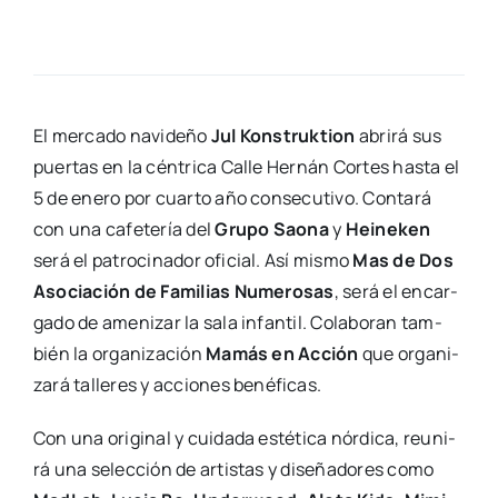
El mer­ca­do navi­de­ño
Jul Kons­truk­tion
abri­rá sus
puer­tas en la cén­tri­ca Calle Her­nán Cor­tes has­ta el
5 de enero por cuar­to año con­se­cu­ti­vo. Con­ta­rá
con una cafe­te­ría del
Gru­po Sao­na
y
Hei­ne­ken
será el patro­ci­na­dor ofi­cial. Así mis­mo
Mas de Dos
Aso­cia­ción de Fami­lias Nume­ro­sas
, será el encar­
ga­do de ame­ni­zar la sala infan­til. Cola­bo­ran tam­
bién la orga­ni­za­ción
Mamás en Acción
que orga­ni­
za­rá talle­res y accio­nes bené­fi­cas.
Con una ori­gi­nal y cui­da­da esté­ti­ca nór­di­ca, reu­ni­
rá una selec­ción de artis­tas y dise­ña­do­res como