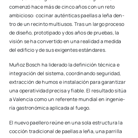
comen­zó hace más de cin­co años con un reto
ambi­cio­so: coci­nar autén­ti­cas pae­llas a leña den­
tro de un recin­to mul­ti­usos. Tras un lar­go pro­ce­so
de dise­ño, pro­to­ti­pa­do y dos años de prue­bas, la
visión se ha con­ver­ti­do en una reali­dad a medi­da
del edi­fi­cio y de sus exi­gen­tes están­da­res.
Muñoz Bosch ha lide­ra­do la defi­ni­ción téc­ni­ca e
inte­gra­ción del sis­te­ma, coor­di­nan­do segu­ri­dad,
extrac­ción de humos e ins­ta­la­ción para garan­ti­zar
una ope­ra­ti­vi­dad pre­ci­sa y fia­ble. El resul­ta­do sitúa
a Valen­cia como un refe­ren­te mun­dial en inge­nie­
ría gas­tro­nó­mi­ca apli­ca­da al fue­go.
El nue­vo pae­lle­ro reúne en una sola estruc­tu­ra la
coc­ción tra­di­cio­nal de pae­llas a leña, una parri­lla