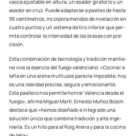
vas­ca ajus­ta­ble en altu­ra, un asa­dor gira­to­rio y un
asa­dor en cruz. Pue­de adap­tar­se a pae­llas de has­ta
95 cen­tí­me­tros, incor­po­ra man­dos de nive­la­ción en
cua­tro pun­tos y un sis­te­ma de tiro infe­rior que per­
mi­te con­tro­lar la inten­si­dad de las bra­sas con pre­
ci­sión.
Esta com­bi­na­ción de tec­no­lo­gía y tra­di­ción man­tie­
ne viva la esen­cia del fue­go valen­ciano. «Coci­nar a
leña en una are­na mul­ti­usos pare­cía impo­si­ble; hoy
es una reali­dad pre­ci­sa, segu­ra y emo­cio­nan­te.
Este pae­lle­ro nos per­mi­te hon­rar Valen­cia des­de el
fue­go», afir­ma Miguel Mar­tí. Ernes­to Muñoz Bosch
des­ta­ca que «hemos dise­ña­do e inte­gra­do una
solu­ción úni­ca que com­bi­na tra­di­ción y alta inge­
nie­ría. Es un hito para el Roig Are­na y para la coci­na
de leña».