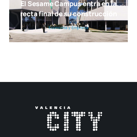
El Sesame Campus entra en la
recta final de su construcción
Eco­no­mía y Empre­sa