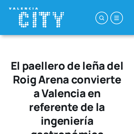
Saltar
al
contenido
El paellero de leña del
Roig Arena convierte
a Valencia en
referente de la
ingeniería