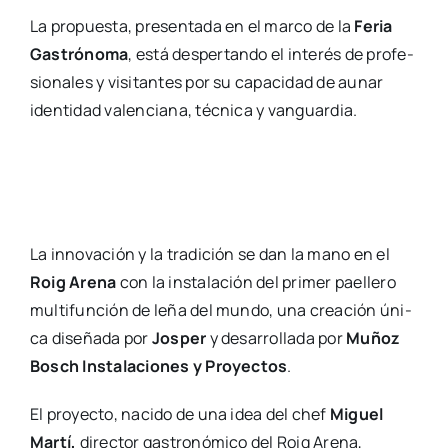
La pro­pues­ta, pre­sen­ta­da en el mar­co de la
Feria
Gas­tró­no­ma
, está des­per­tan­do el inte­rés de pro­fe­
sio­na­les y visi­tan­tes por su capa­ci­dad de aunar
iden­ti­dad valen­cia­na, téc­ni­ca y van­guar­dia.
La inno­va­ción y la tra­di­ción se dan la mano en el
Roig Are­na
con la ins­ta­la­ción del pri­mer pae­lle­ro
mul­ti­fun­ción de leña del mun­do, una crea­ción úni­
ca dise­ña­da por
Jos­per
y desa­rro­lla­da por
Muñoz
Bosch Ins­ta­la­cio­nes y Pro­yec­tos
.
El pro­yec­to, naci­do de una idea del chef
Miguel
Mar­tí,
direc­tor gas­tro­nó­mi­co del Roig Are­na,