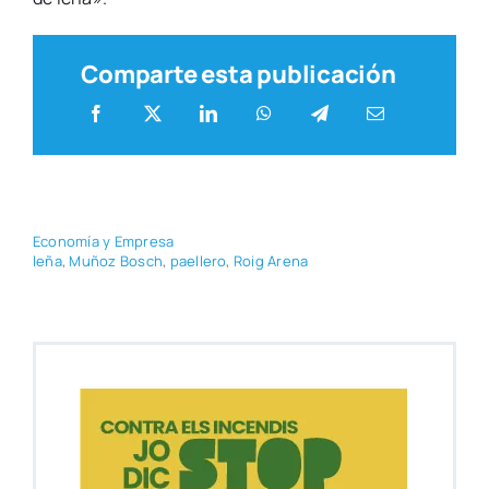
Comparte esta publicación
Eco­no­mía y Empre­sa
leña
,
Muñoz Bosch
,
pae­lle­ro
,
Roig Are­na