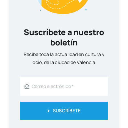
Suscríbete a nuestro
boletín
Reci­be toda la actua­li­dad en cul­tu­ra y
ocio, de la ciu­dad de Valen­cia
SUSCRÍBETE