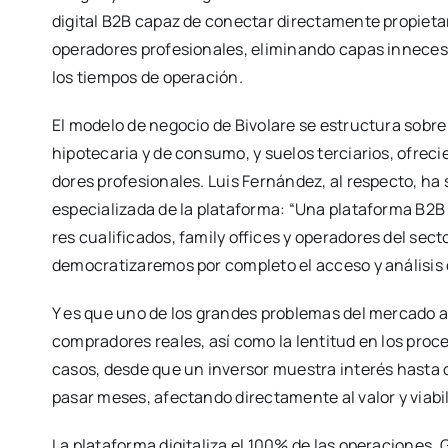
digi­tal B2B capaz de conec­tar direc­ta­men­te pro­pie­ta­ri
ope­ra­do­res pro­fe­sio­na­les, eli­mi­nan­do capas inne­ce­
los tiem­pos de ope­ra­ción.
El mode­lo de nego­cio de Bivo­la­re se estruc­tu­ra sobre tr
hipo­te­ca­ria y de con­su­mo, y sue­los ter­cia­rios, ofre­c
do­res pro­fe­sio­na­les. Luis Fer­nán­dez, al res­pec­to, ha
espe­cia­li­za­da de la pla­ta­for­ma: “Una pla­ta­for­ma B2B
res cua­li­fi­ca­dos, family offi­ces y ope­ra­do­res del sec­to
demo­cra­ti­za­re­mos por com­ple­to el acce­so y aná­li­sis
Y es que uno de los gran­des pro­ble­mas del mer­ca­do ac
com­pra­do­res reales, así como la len­ti­tud en los pro­c
casos, des­de que un inver­sor mues­tra inte­rés has­ta 
pasar meses, afec­tan­do direc­ta­men­te al valor y via­bi­l
La pla­ta­for­ma digi­ta­li­za el 100% de las ope­ra­cio­nes. G