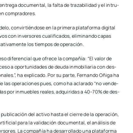
ntre­ga docu­men­tal, la fal­ta de tra­za­bi­li­dad y el intru­
en com­pra­do­res.
o, con­vir­tién­do­se en la pri­me­ra pla­ta­for­ma digi­tal
os con inver­so­res cua­li­fi­ca­dos, eli­mi­nan­do capas
­ca­ti­va­men­te los tiem­pos de ope­ra­ción.
­so dife­ren­cial que ofre­ce la com­pa­ñía: “El valor de
cce­so a opor­tu­ni­da­des de deu­da inmo­bi­lia­ria con des­
na­les.”, ha expli­ca­do. Por su par­te, Fer­nan­do Oñi­ga ha
l de las ope­ra­cio­nes pues, como ha acla­ra­do “no ven­de­
das por inmue­bles reales, adqui­ri­das a 40–70% de des­
a publi­ca­ción del acti­vo has­ta el cie­rre de la ope­ra­ción,
i­fi­cial para la vali­da­ción docu­men­tal, el aná­li­sis de
r­so­res. La com­pa­ñía ha desa­rro­lla­do una pla­ta­for­ma