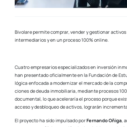
Bivo­la­re per­mi­te com­prar, ven­der y ges­tio­nar acti­vos 
inter­me­dia­rios y en un pro­ce­so 100% onli­ne.
Cua­tro empre­sa­rios espe­cia­li­za­dos en inver­sión inmo­b
han pre­sen­ta­do ofi­cial­men­te en la Fun­da­ción de Estu­
ló­gi­ca enfo­ca­da a moder­ni­zar el mer­ca­do de la com­pra
cio­nes de deu­da inmo­bi­lia­ria, median­te pro­ce­sos 100% o
docu­men­tal, lo que ace­le­ra­ría el pro­ce­so por­que ex
acce­so y des­blo­queo de acti­vos, logra­rán incre­men­tar
El pro­yec­to ha sido impul­sa­do por
Fer­nan­do Oñi­ga
, a