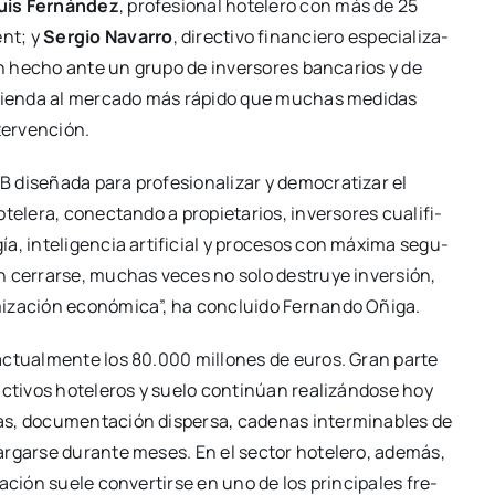
uis Fer­nán­dez
, pro­fe­sio­nal hote­le­ro con más de 25
ent; y
Ser­gio Nava­rro
, direc­ti­vo finan­cie­ro espe­cia­li­za­
an hecho ante un gru­po de inver­so­res ban­ca­rios y de
 vivien­da al mer­ca­do más rápi­do que muchas medi­das
ter­ven­ción.
ise­ña­da para pro­fe­sio­na­li­zar y demo­cra­ti­zar el
e­le­ra, conec­tan­do a pro­pie­ta­rios, inver­so­res cua­li­fi­
ía, inte­li­gen­cia arti­fi­cial y pro­ce­sos con máxi­ma segu­
en cerrar­se, muchas veces no solo des­tru­ye inver­sión,
­za­ción eco­nó­mi­ca”, ha con­clui­do Fer­nan­do Oñi­ga.
 actual­men­te los 80.000 millo­nes de euros. Gran par­te
acti­vos hote­le­ros y sue­lo con­ti­núan rea­li­zán­do­se hoy
­cas, docu­men­ta­ción dis­per­sa, cade­nas inter­mi­na­bles de
lar­gar­se duran­te meses. En el sec­tor hote­le­ro, ade­más,
a­ción sue­le con­ver­tir­se en uno de los prin­ci­pa­les fre­