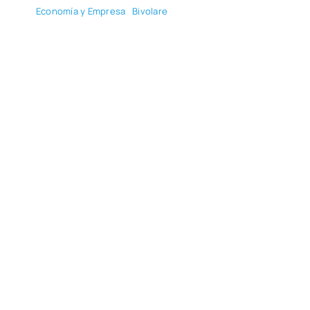
Eco­no­mía y Empre­sa
Bivo­la­re