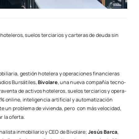
hote­le­ros, sue­los ter­cia­rios y car­te­ras de deu­da sin
i­lia­ria, ges­tión hote­le­ra y ope­ra­cio­nes finan­cie­ras
dios Bur­sá­ti­les,
Bivo­la­re
, una nue­va com­pa­ñía tec­no­
­ven­ta de acti­vos hote­le­ros, sue­los ter­cia­rios y ope­ra­
nli­ne, inte­li­gen­cia arti­fi­cial y auto­ma­ti­za­ción
is­te un pro­ble­ma de vivien­da, pero con más velo­ci­dad,
 la ofer­ta.
na­lis­ta inmo­bi­lia­rio y CEO de Bivo­la­re;
Jesús Bar­ca
,