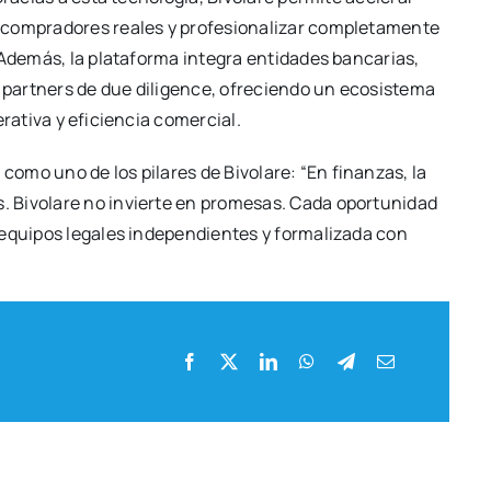
om­pra­do­res reales y pro­fe­sio­na­li­zar com­ple­ta­men­te
 Ade­más, la pla­ta­for­ma inte­gra enti­da­des ban­ca­rias,
 y part­ners de due dili­gen­ce, ofre­cien­do un eco­sis­te­ma
­ra­ti­va y efi­cien­cia comer­cial.
ca como uno de los pila­res de Bivo­la­re: “En finan­zas, la
Bivo­la­re no invier­te en pro­me­sas. Cada opor­tu­ni­dad
equi­pos lega­les inde­pen­dien­tes y for­ma­li­za­da con