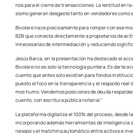
nos para el cie­rre de tran­sac­cio­nes. La len­ti­tud en la e
sis­mo gene­ran des­gas­te tan­to en ven­de­do­res como 
Bivo­la­re nace pre­ci­sa­men­te para rom­per con ese mode­l
B2B que conec­ta direc­ta­men­te a pro­pie­ta­rios de acti­v
inne­ce­sa­rias de inter­me­dia­ción y redu­cien­do sig­ni­fi
Jesús Bar­ca, en la pre­sen­ta­ción ha des­ta­ca­do el acce
Bivo­la­re no es solo la tec­no­lo­gía pun­te­ra. Es dar­te a
cuen­to que antes solo exis­tían para fon­dos ins­ti­tu­cio­
pues­to el foco en la trans­pa­ren­cia y el res­pal­do rea
mos humo. Ven­de­mos posi­cio­nes de deu­da res­pal­da­
cuen­to, con escri­tu­ra públi­ca nota­rial.”
La pla­ta­for­ma digi­ta­li­za el 100% del pro­ce­so, des­de l
incor­po­ran­do ade­más herra­mien­tas de inte­li­gen­cia art
ries­gos y el mat­ching auto­má­ti­co entre acti­vos e inve