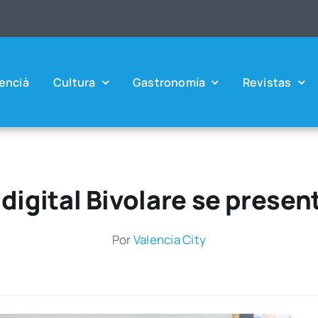
en­cià
Cul­tu­ra
Gas­tro­no­mía
Revis­tas
digital Bivolare se prese
Por
Valen­cia City