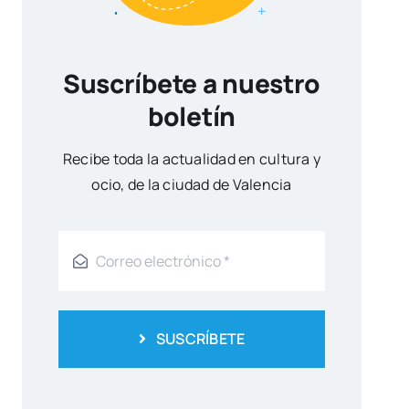
Suscríbete a nuestro
boletín
Reci­be toda la actua­li­dad en cul­tu­ra y
ocio, de la ciu­dad de Valen­cia
SUSCRÍBETE