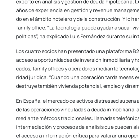
exper­to en aná­li­sis y ges­tión de deu­da hipo­te­ca­ria;
L
años de expe­rien­cia en ges­tión y reve­nue mana­ge­m
do en el ámbi­to hote­le­ro y de la cons­truc­ción. Y lo h
family offi­ce. “La tec­no­lo­gía pue­de ayu­dar a sacar
polí­ti­cas”, ha expli­ca­do Luis Fer­nán­dez duran­te su in
Los cua­tro socios han pre­sen­ta­do una pla­ta­for­ma B2B d
acce­so a opor­tu­ni­da­des de inver­sión inmo­bi­lia­ria y hot
ca­dos, family offi­ces y ope­ra­do­res median­te tec­no­lo­g
ri­dad jurí­di­ca. “Cuan­do una ope­ra­ción tar­da meses 
des­tru­ye tam­bién vivien­da poten­cial, empleo y dina­mi
En Espa­ña, el mer­ca­do de acti­vos dis­tres­sed supera
de las ope­ra­cio­nes vin­cu­la­das a deu­da inmo­bi­lia­ria, 
median­te méto­dos tra­di­cio­na­les: lla­ma­das tele­fó­ni
inter­me­dia­ción y pro­ce­sos de aná­li­sis que pue­den a
el acce­so a infor­ma­ción crí­ti­ca para valo­rar una ope­r