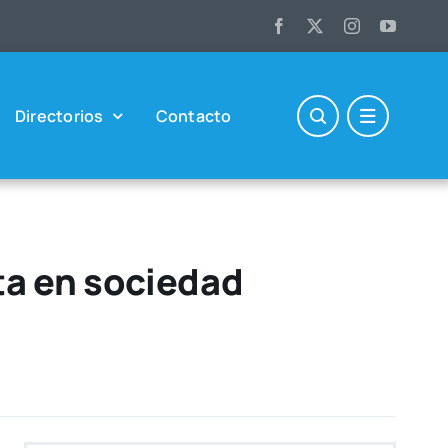
Direc­to­rios
Con­tac­to
nta en sociedad