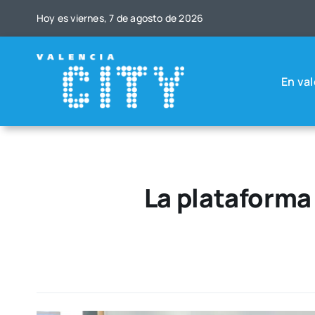
Saltar
Hoy es vier­nes, 7 de agos­to de 2026
al
contenido
En val
La plataforma 