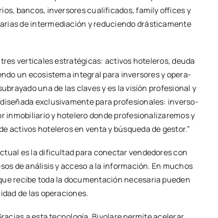
os, ban­cos, inver­so­res cua­li­fi­ca­dos, family offi­ces y
sa­rias de inter­me­dia­ción y redu­cien­do drás­ti­ca­men­te
es ver­ti­ca­les estra­té­gi­cas: acti­vos hote­le­ros, deu­da
ien­do un eco­sis­te­ma inte­gral para inver­so­res y ope­ra­
 sub­ra­ya­do una de las cla­ves y es la visión pro­fe­sio­nal y
 dise­ña­da exclu­si­va­men­te para pro­fe­sio­na­les: inver­so­
r inmo­bi­lia­rio y hote­le­ro don­de pro­fe­sio­na­li­za­re­mos y
 de acti­vos hote­le­ros en ven­ta y bús­que­da de ges­tor.”
tual es la difi­cul­tad para conec­tar ven­de­do­res con
e­sos de aná­li­sis y acce­so a la infor­ma­ción. En muchos
que reci­be toda la docu­men­ta­ción nece­sa­ria pue­den
i­dad de las ope­ra­cio­nes.
ra­cias a esta tec­no­lo­gía, Bivo­la­re per­mi­te ace­le­rar