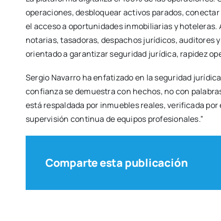
ope­ra­cio­nes, des­blo­quear acti­vos para­dos, conec­tar c
el acce­so a opor­tu­ni­da­des inmo­bi­lia­rias y hote­le­ras.
nota­rias, tasa­do­ras, des­pa­chos jurí­di­cos, audi­to­res
orien­ta­do a garan­ti­zar segu­ri­dad jurí­di­ca, rapi­dez ope
Ser­gio Nava­rro ha enfa­ti­za­do en la segu­ri­dad jurí­di­
con­fian­za se demues­tra con hechos, no con pala­bras. 
está res­pal­da­da por inmue­bles reales, veri­fi­ca­da por 
super­vi­sión con­ti­nua de equi­pos pro­fe­sio­na­les.”
Comparte esta publicación