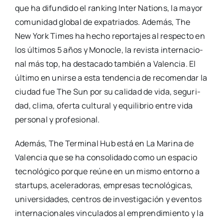
que ha difun­di­do el ran­king Inter Nations, la mayor
comu­ni­dad glo­bal de expa­tria­dos. Ade­más, The
New York Times ha hecho repor­ta­jes al res­pec­to en
los últi­mos 5 años y Mono­cle, la revis­ta inter­na­cio­
nal más top, ha des­ta­ca­do tam­bién a Valen­cia. El
últi­mo en unir­se a esta ten­den­cia de reco­men­dar la
ciu­dad fue The Sun por su cali­dad de vida, segu­ri­
dad, cli­ma, ofer­ta cul­tu­ral y equi­li­brio entre vida
per­so­nal y pro­fe­sio­nal.
Ade­más, The Ter­mi­nal Hub está en La Mari­na de
Valen­cia que se ha con­so­li­da­do como un espa­cio
tec­no­ló­gi­co por­que reúne en un mis­mo entorno a
star­tups, ace­le­ra­do­ras, empre­sas tec­no­ló­gi­cas,
uni­ver­si­da­des, cen­tros de inves­ti­ga­ción y even­tos
inter­na­cio­na­les vin­cu­la­dos al empren­di­mien­to y la