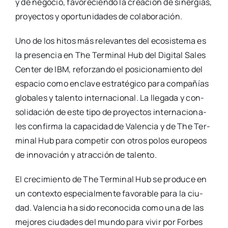
y de nego­cio, favo­re­cien­do la crea­ción de siner­gias,
pro­yec­tos y opor­tu­ni­da­des de cola­bo­ra­ción.
Uno de los hitos más rele­van­tes del eco­sis­te­ma es
la pre­sen­cia en The Ter­mi­nal Hub del Digi­tal Sales
Cen­ter de IBM, refor­zan­do el posi­cio­na­mien­to del
espa­cio como encla­ve estra­té­gi­co para com­pa­ñías
glo­ba­les y talen­to inter­na­cio­nal. La lle­ga­da y con­
so­li­da­ción de este tipo de pro­yec­tos inter­na­cio­na­
les con­fir­ma la capa­ci­dad de Valen­cia y de The Ter­
mi­nal Hub para com­pe­tir con otros polos euro­peos
de inno­va­ción y atrac­ción de talen­to.
El cre­ci­mien­to de The Ter­mi­nal Hub se pro­du­ce en
un con­tex­to espe­cial­men­te favo­ra­ble para la ciu­
dad. Valen­cia ha sido reco­no­ci­da como una de las
mejo­res ciu­da­des del mun­do para vivir por For­bes