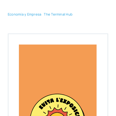
Eco­no­mía y Empre­sa
The Ter­mi­nal Hub