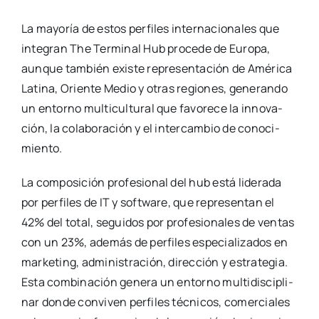
La mayo­ría de estos per­fi­les inter­na­cio­na­les que
inte­gran The Ter­mi­nal Hub pro­ce­de de Euro­pa,
aun­que tam­bién exis­te repre­sen­ta­ción de Amé­ri­ca
Lati­na, Orien­te Medio y otras regio­nes, gene­ran­do
un entorno mul­ti­cul­tu­ral que favo­re­ce la inno­va­
ción, la cola­bo­ra­ción y el inter­cam­bio de cono­ci­
mien­to.
La com­po­si­ción pro­fe­sio­nal del hub está lide­ra­da
por per­fi­les de IT y soft­wa­re, que repre­sen­tan el
42% del total, segui­dos por pro­fe­sio­na­les de ven­tas
con un 23%, ade­más de per­fi­les espe­cia­li­za­dos en
mar­ke­ting, admi­nis­tra­ción, direc­ción y estra­te­gia.
Esta com­bi­na­ción gene­ra un entorno mul­ti­dis­ci­pli­
nar don­de con­vi­ven per­fi­les téc­ni­cos, comer­cia­les