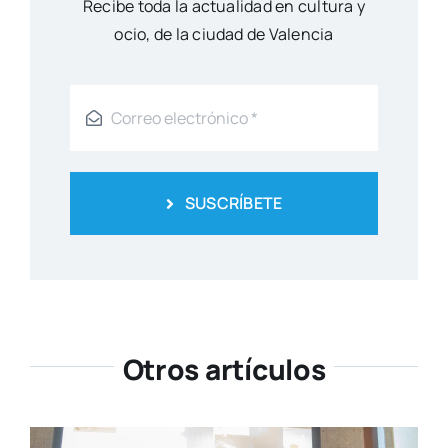
Reci­be toda la actua­li­dad en cul­tu­ra y
ocio, de la ciu­dad de Valen­cia
SUSCRÍBETE
Otros artículos